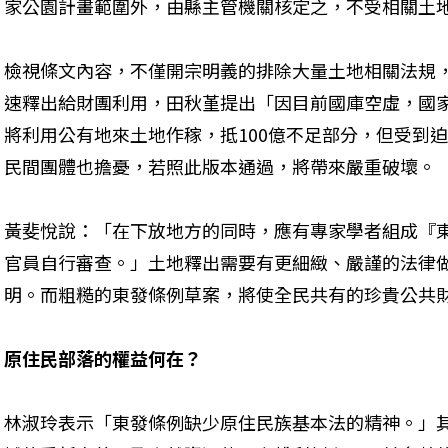
家公園計畫範圍外，由縣主管機關核定之，不受相關土
檢視條文內容，不僅開宗明義的排除大量土地相關法規
速釋出給財團利用，田秋堇提出「因目前國庫空虛，國家
將利用公有地來土地作稼，抵100億不足部分，但受到
民間團體也擔憂，若照此版本通過，將帶來嚴重破壞。
黃斐悅說：「在下放地方的同時，應有專家學者組成『
官員自行審查。」土地釋出需要有更細緻、嚴謹的法律
明。而粗糙的東發條例草案，將使全民共有的珍貴公共
原住民部落的權益何在？
林淑玲表示「東發條例缺少原住民族基本法的精神。」