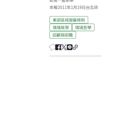
記者
—
藍郁華
本報2011年1月19日台北訊
東部區域發展條例
環境政策
環境哲學
回顧與前瞻