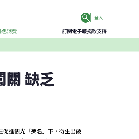
登入
綠色消費
訂閱電子報
捐款支持
闖關 缺乏
，在促進觀光「美名」下，衍生出破