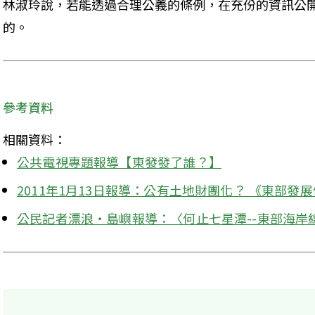
林淑玲說，若能透過合理公義的條例，在充份的資訊公
的。
參考資料
相關資料：
公共電視專題報導【東發發了誰？】
2011年1月13日報導：公有土地財團化？ 《東部發
公民記者漂浪‧島嶼報導：〈何止七星潭--東部海岸線