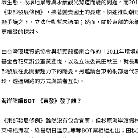
壞生態、毀壞地景等與永續觀光背道而馳的問題。而20
《東部發展條例》，挾著變賣國土的憂慮，快速推動朝
顯爭議之下，立法行動暫未過關；然而，關於東部的永
更細緻的探討。
由台灣環境資訊協會與新頭殼獨家合作的「2011年環
基金會花東辦公室黃斐悅，以及立法委員田秋堇，就長
部發展在此開發趨力下的隱憂。另邀請台東莿桐部落代表
玲，透過網路的方式與讀者互動。
海岸陸續BOT  《東發》發了誰？ 
《東部發展條例》雖然沒有包含宜蘭，但杉原海岸渡假
東棕梠海濱、綠島朝日溫泉..等等BOT案相繼推出；田