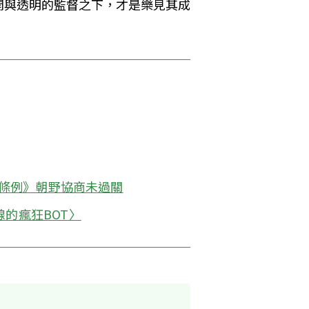
開與透明的監督之下，才是樂見其成
展條例》朝野協商未過關
的瘋狂BOT〉