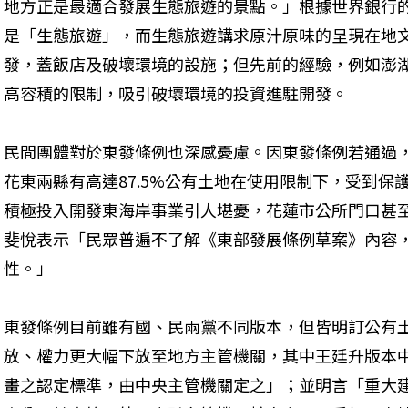
地方正是最適合發展生態旅遊的景點。」根據世界銀行
是「生態旅遊」，而生態旅遊講求原汁原味的呈現在地
發，蓋飯店及破壞環境的設施；但先前的經驗，例如澎
高容積的限制，吸引破壞環境的投資進駐開發。
民間團體對於東發條例也深感憂慮。因東發條例若通過
花東兩縣有高達87.5%公有土地在使用限制下，受到保
積極投入開發東海岸事業引人堪憂，花蓮市公所門口甚
斐悅表示「民眾普遍不了解《東部發展條例草案》內容
性。」
東發條例目前雖有國、民兩黨不同版本，但皆明訂公有土
放、權力更大幅下放至地方主管機關，其中王廷升版本
畫之認定標準，由中央主管機關定之」；並明言「重大