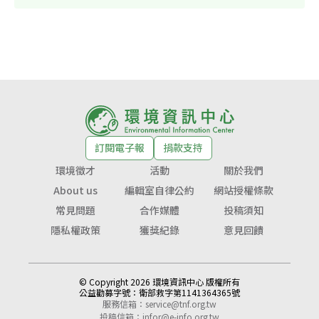
訂閱電子報
捐款支持
環境徵才
活動
關於我們
About us
編輯室自律公約
網站授權條款
常見問題
合作媒體
投稿須知
隱私權政策
獲獎紀錄
意見回饋
© Copyright 2026 環境資訊中心 版權所有
公益勸募字號：
衛部救字第1141364365號
服務信箱：
service@tnf.org.tw
投稿信箱：
infor@e-info.org.tw