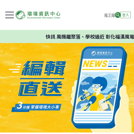
電子報
登入
快訊
風機離聚落、學校過近 彰化福漢風電