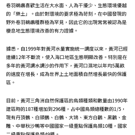
卷羽鵜鶘喜歡生活在大水面、人為干擾少、生態環境優越
的「樂土」。由於對環境的要求極為苛刻，在中國發現的
野外卷羽鵜鶘種群極為罕見，因此它的出現常常被認為是
棲息地生態環境改善的有力證據。
據悉，自1999年對黃河水量實施統一調度以來，黃河已經
連續12年不斷流，使入海口地區生態明顯改善。特別是在
多年的黃河調水調沙的作用下，黃河口濕地以年均5萬畝
的速度在增長，成為世界上土地面積自然增長最快的保護
區。
目前，黃河三角洲自然保護區的鳥類種類和數量由1990年
建區時的187種增加到296種，占中國鳥類總種數的1/5，
現有丹頂鶴、白頭鶴、白鶴、大鴇、東方白鸛、黑鸛、金
雕、中華秋沙鴨等中國國家一級重點保護鳥類10種，國家
二級重點保護鳥類49種。