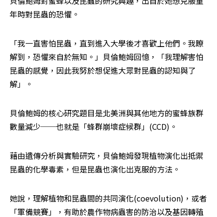
貝倫鮑姆對蜜蜂以及昆蟲的研究興趣，出自於她想克服童
年時對昆蟲的恐懼。
「我一直害怕昆蟲，直到進入大學後才喜歡上他們。我瞭
解到，恐懼來自於無知。」貝倫鮑姆回憶，「我理解害怕
昆蟲的感覺，因此我努於想促進大眾對昆蟲的認知與了
解」。
貝倫鮑姆的核心研究題目是北美洲與其他地方的蜜蜂族群
數量減少──也就是「蜂群崩壞症候群」(CCD)。
藉由遺傳分析與實驗研究，貝倫鮑姆發現植物演化出抵禦
昆蟲的化學毒素，但是昆蟲也演化出克服的方法。
她說，理解植物和昆蟲間的共同演化(coevolution)，或者
「軍備競賽」，有助於農作物病蟲害的防治以及基因轉殖