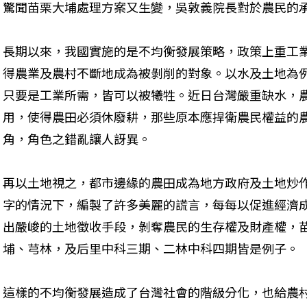
驚聞苗栗大埔處理方案又生變，吳敦義院長對於農民的
長期以來，我國實施的是不均衡發展策略，政策上重工
得農業及農村不斷地成為被剝削的對象。以水及土地為
只要是工業所需，皆可以被犧牲。近日台灣嚴重缺水，
用，使得農田必須休廢耕，那些原本應捍衛農民權益的
角，角色之錯亂讓人訝異。
再以土地視之，都市邊緣的農田成為地方政府及土地炒
字的情況下，編製了許多美麗的謊言，每每以促進經濟
出嚴峻的土地徵收手段，剝奪農民的生存權及財產權，
埔、芎林，及后里中科三期、二林中科四期皆是例子。
這樣的不均衡發展造成了台灣社會的階級分化，也給農