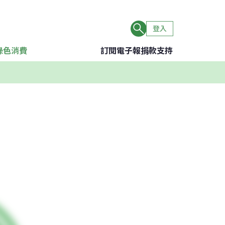
登入
綠色消費
訂閱電子報
捐款支持