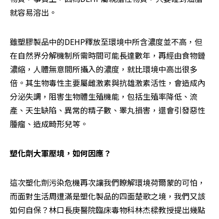
就容易溶出。
雖塑膠製品中的DEHP釋放至環境中所含濃度並不高，但
在自然界分解機制所需時間可能長達數年，再經由食物鏈
濃縮，人體無意間所攝入的濃度，就比環境中高出很多
倍。其生物毒性主要屬雌激素與抗雄激素活性，會造成內
分泌失調，阻害生物體生殖機能，包括生殖率降低、流
產、天生缺陷、異常的精子數、睪丸損害，還會引發惡性
腫瘤、造成畸形兒等。
塑化劑大軍壓境，如何因應？
這次塑化劑污染危機再次讓我們瞭解環境荷爾蒙的可怕，
而面對生活周遭滿是塑化製品的四面楚歌之境，我們又該
如何自保？林口長庚醫院臨床毒物科林杰樑教授提出幾點