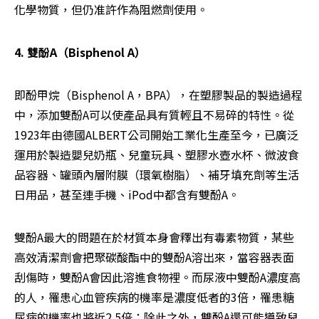
化學物質，但仍准許作為阻燃劑使用。
4. 雙酚A（Bisphenol A）
即酚甲烷（Bisphenol A，BPA），在塑膠製品的製造過程
中，添加雙酚A可以使產品具有質輕且不易碎的特性。從
1923年由德國ALBERT公司開始工業化生產至今，已廣泛
運用於製造嬰兒奶瓶、兒童玩具、塑膠水壺水杯、微波食
品容器、罐頭內層附膜（環氧樹脂）、補牙填充劑等生活
日用品，甚至連手機、iPod中都含有雙酚A。
雙酚A最大的問題在於材質本身會釋出有毒素物質，某些
高效清潔劑會把聚碳酸酯中的雙酚A溶出來，當容器表面
刮傷時，雙酚A會因此溶進食物裡。而尿液中雙酚A濃度高
的人，罹患心血管疾病的機率是濃度低者的3倍，罹患糖
尿病的機率也將近2.5倍；除此之外，雙酚A還可能導致兒