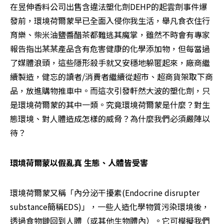
在昱伸香料公司出售含違法塑化劑DEHP的起雲劑事件爆
發前，環境荷爾蒙早已全面入侵你我生活，舉凡食衣住行
育樂、柴米油鹽醬醋茶都難逃其魔掌，雖然不時會有專家
報告指出某某產品含有危害健康的化學添加物，但每當過
了媒體浪頭，這些隱形殺手就又安穩地躲匿起來，廠商繼
續製造，健忘的讀者/消費者繼續從超市、超商貨架取下商
品，放進購物推車中。而這次引發軒然大波的塑化劑，只
是環境荷爾蒙的其中一類。究竟環境荷爾蒙是什麼？對生
態環境、對人體造成怎樣的威脅？為什麼我們必須嚴陣以
待？
環境荷爾蒙以假亂真 生態、人體皆受害
環境荷爾蒙又稱「內分泌干擾素(Endocrine disrupter 
substance簡稱EDS)」，一些人造化學物質污染環境後，
透過食物鏈回到人體（或其他生物體內）。它可模擬我們