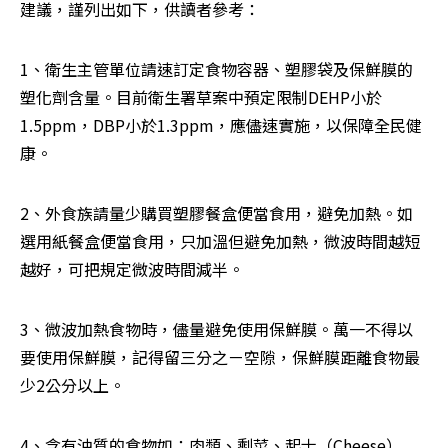
建議，謹列出如下，供讀者參考：
1、衛生主管單位請速訂定食物容器、塑膠袋及保鮮膜的
塑化劑含量。目前衛生署草案中預定限制DEHP小於
1.5ppm，DBP小於1.3ppm，應儘速實施，以保障全民健
康。
2、外食族請量少購買塑膠餐盒便當食用，避免加熱。如
選用紙餐盒便當食用，只加溫但避免加熱，微波時間越短
越好，可把規定微波時間減半。
3、微波加熱食物時，儘量避免使用保鮮膜。萬一不得以
要使用保鮮膜，記得留三分之ㄧ空隙，保鮮膜距離食物最
少2公分以上。
4、含有油質的食物如：肉類、剩菜、起士（Cheese）