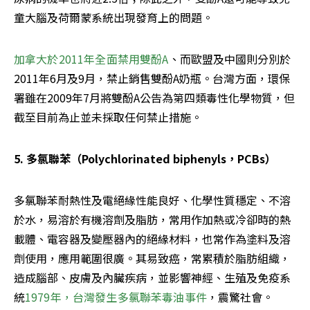
童大腦及荷爾蒙系統出現發育上的問題。
加拿大於2011年全面禁用雙酚A
、而歐盟及中國則分別於
2011年6月及9月，禁止銷售雙酚A奶瓶。台灣方面，環保
署雖在2009年7月將雙酚A公告為第四類毒性化學物質，但
截至目前為止並未採取任何禁止措施。
5. 多氯聯苯（Polychlorinated biphenyls，PCBs）
多氯聯苯耐熱性及電絕緣性能良好、化學性質穩定、不溶
於水，易溶於有機溶劑及脂肪，常用作加熱或冷卻時的熱
載體、電容器及變壓器內的絕緣材料，也常作為塗料及溶
劑使用，應用範圍很廣。其易致癌，常累積於脂肪組織，
造成腦部、皮膚及內臟疾病，並影響神經、生殖及免疫系
統
1979年，台灣發生多氯聯苯毒油事件
，震驚社會。