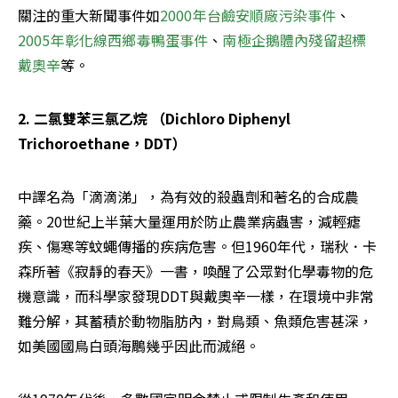
關注的重大新聞事件如
2000年台鹼安順廠污染事件
、
2005年彰化線西鄉毒鴨蛋事件
、
南極企鵝體內殘留超標
戴奧辛
等。
2. 二氯雙苯三氯乙烷 （Dichloro Diphenyl 
Trichoroethane，DDT）
中譯名為「滴滴涕」，為有效的殺蟲劑和著名的合成農
藥。20世紀上半葉大量運用於防止農業病蟲害，減輕瘧
疾、傷寒等蚊蠅傳播的疾病危害。但1960年代，瑞秋．卡
森所著《寂靜的春天》一書，喚醒了公眾對化學毒物的危
機意識，而科學家發現DDT與戴奧辛一樣，在環境中非常
難分解，其蓄積於動物脂肪內，對鳥類、魚類危害甚深，
如美國國鳥白頭海鵰幾乎因此而滅絕。