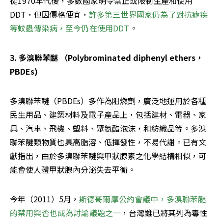
從1970年代後，多數國家明令禁止或限制生產和使用
DDT，但因價格便宜，
許多第三世界國家仍為了對抗瘧疾
等蚊蟲傳染病，至今仍在使用DDT
。
3. 多溴聯苯醚 （Polybrominated diphenyl ethers，
PBDEs)
多溴聯苯醚（PBDEs）多作為阻燃劑，廣泛地運用於各種
民生用品、建築材料及電子產品上，包括建材、電器、家
具、汽車、飛機、塑料、聚氨酯泡沫，和紡織品等。多溴
聯苯醚類物質也具高脂溶、低揮發性，不易代謝。已有文
獻指出，由於多溴聯苯醚與甲狀腺素之化學結構相似，可
能會使人體甲狀腺內分泌失去平衡。
今年（2011）5月，
斯德哥爾摩公約會議中，多溴聯苯醚
的禁用與否也成為討論議題之一
，台灣雖已將其列為毒性