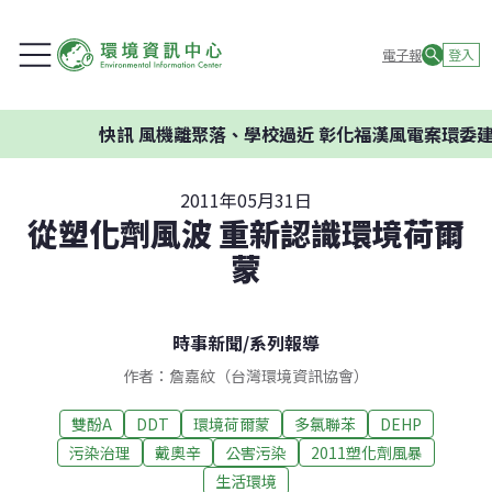
電子報
登入
快訊
風機離聚落、學校過近 彰化福漢風電案環委建議不
2011年05月31日
從塑化劑風波 重新認識環境荷爾
蒙
時事新聞
/
系列報導
作者：詹嘉紋（台灣環境資訊協會）
雙酚A
DDT
環境荷爾蒙
多氯聯苯
DEHP
污染治理
戴奧辛
公害污染
2011塑化劑風暴
生活環境