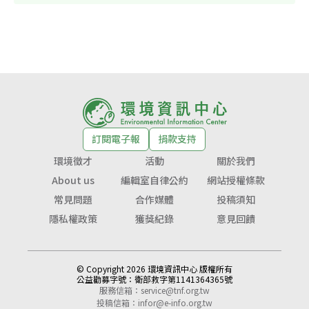
訂閱電子報
捐款支持
環境徵才
活動
關於我們
About us
編輯室自律公約
網站授權條款
常見問題
合作媒體
投稿須知
隱私權政策
獲獎紀錄
意見回饋
© Copyright 2026 環境資訊中心 版權所有
公益勸募字號：
衛部救字第1141364365號
服務信箱：
service@tnf.org.tw
投稿信箱：
infor@e-info.org.tw