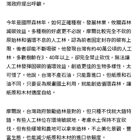
灣政府提出呼籲。
今年是國際森林年，如何正確種樹、發展林業，攸關森林
減碳效益。多種樹的好處更不必說，摩爾比較完全不砍的
原始林和循環不息的人工林，認為前者固定封存的碳有上
限，後者卻能不斷吸碳。他發現台灣有約40萬公頃的人工
林，多數樹齡在3、40年以上，卻完全禁止砍伐，無法讓
人工林發揮固碳的循環效益，創造更佳的生物多樣性，太
可惜了。他說，台灣不產石油，只能靠進口，但紙漿和石
油不同，只要妥為規畫國土利用，就能創造循環森林，讓
紙漿和木材適度自給。
摩爾說，台灣政府鼓勵造林是對的，但只種不伐就大錯特
錯。有些人工林位在環境敏感地，考慮水土保持不宜砍
伐，但有些緩坡和農地可以拿來造林，不止美化景觀、豐
富生態，也能減少紙漿和木材的進口依賴度。