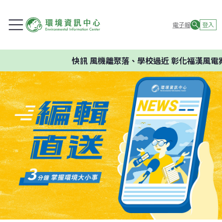
電子報
登入
快訊
風機離聚落、學校過近 彰化福漢風電