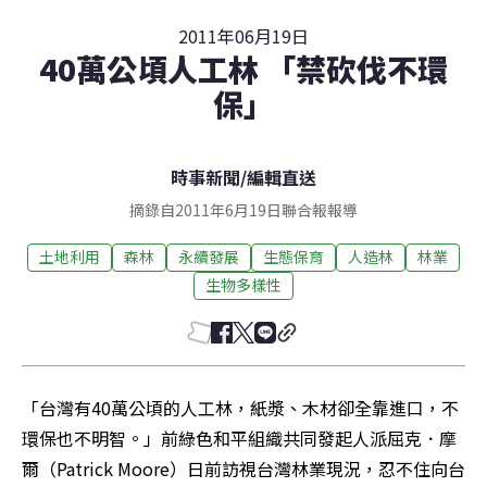
2011年06月19日
40萬公頃人工林 「禁砍伐不環
保」
時事新聞
/
編輯直送
摘錄自2011年6月19日聯合報報導
土地利用
森林
永續發展
生態保育
人造林
林業
生物多樣性
「台灣有40萬公頃的人工林，紙漿、木材卻全靠進口，不
環保也不明智。」前綠色和平組織共同發起人派屈克．摩
爾（Patrick Moore）日前訪視台灣林業現況，忍不住向台