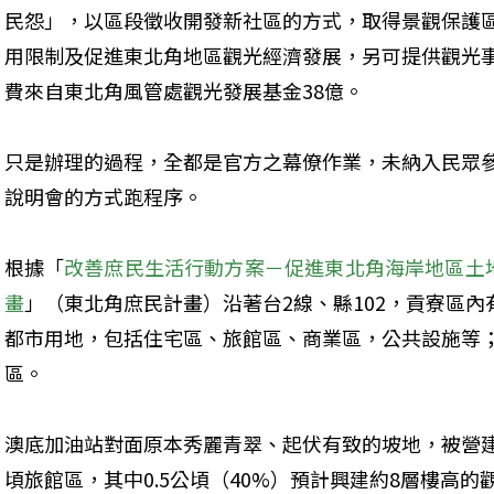
民怨」，以區段徵收開發新社區的方式，取得景觀保護
用限制及促進東北角地區觀光經濟發展，另可提供觀光
費來自東北角風管處觀光發展基金38億。
只是辦理的過程，全都是官方之幕僚作業，未納入民眾
說明會的方式跑程序。
根據「
改善庶民生活行動方案－促進東北角海岸地區土
畫
」（東北角庶民計畫）沿著台2線、縣102，貢寮區內有1
都市用地，包括住宅區、旅館區、商業區，公共設施等；然
區。
澳底加油站對面原本秀麗青翠、起伏有致的坡地，被營建
頃旅館區，其中0.5公頃（40%）預計興建約8層樓高