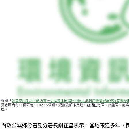
根據「
改善庶民生活行動方案－促進東北角海岸地區土地利用暨景觀風貌改善興辦
貢寮區內有11個區塊、102.56公頃，規劃為都市用地，包括住宅區、旅館區、商業
區。
內政部城鄉分署副分署長謝正昌表示，當地限建多年，