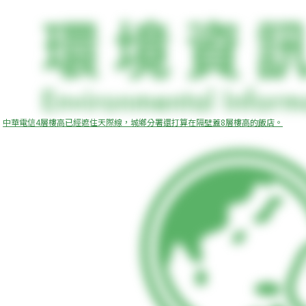
中華電信4層樓高已經遮住天際線，城鄉分署還打算在隔壁蓋8層樓高的飯店。