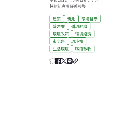
本報2011年7月4日新北訊，
特約記者廖靜蕙報導
建築
新北
環境哲學
營建署
循環經濟
環境政策
環境經濟
東北角
環境權
生活環境
區段徵收