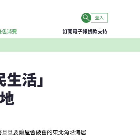
登入
綠色消費
訂閱電子報
捐款支持
民生活」
換地
誓旦旦要讓屋舍破舊的東北角沿海居