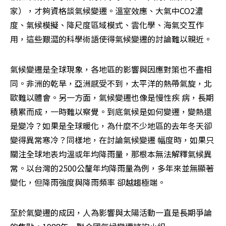
家），才夠資格談氣候變遷。溫室效應、大氣中CO2濃
度、氣候模擬、降尺度區域模式、雲化學、海氣交互作
用，這些艱澀的科學術語使得氣候變遷的討論難以親近。
氣候變遷是全球現象，各地區的影響與因應對策也不盡相
同。非洲的乾旱，亞洲感受不到，太平洋的熱帶氣旋，北
歐難以體會。另一方面，氣候變遷也像是慢性疾 病，長期
積累而成，一時難以察覺。到底氣候是如何變遷，變熱還
是變冷？如果是全球暖化，為什麼不少地區的去年冬天卻
變得異常寒冷？同樣地，在討論氣候變遷 幅度時，如果只
關注全球地表均溫或年均降雨量，那根本無法解釋氣候異
常。以台灣的2500公釐年均降雨量為例，多年來並無顯著
變化，但降雨強度與降雨頻率 卻越趨極端。
至於氣變遷的成因，人為影響與太陽活動一直是長期爭論