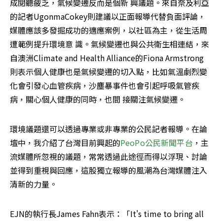
成閱聽疲乏，氣候變遷反而是個新 興議題。來自奈及利亞
的記者UgonmaCokey則建議以正面報導代替負面評論，
媒體應該多發掘成功的適應案例，以社區為主，從生活周
遭範例提升環境意 識。氣候變遷也與公共衛生相連結，來
自澳洲Climate and Health Alliance的Fiona Armstrong
則表示個人健康也是氣候變遷的切入點，比如氣溫劇烈變
化會引發心血管疾病，沙塵暴事件也會引起呼吸氣管疾
病，關心個人健康的同時，也間 接關注氣候變遷。
環境議題還可以透過專業或非專業的公民記者報導。在論
壇中，我介紹了台灣目前興起的
PeoPo公民新聞平台
，主
流媒體所忽視的議題，常常透過此途徑而得以浮現、討論
並得到重視與回應，這股獨立報導的風潮為台灣媒體注入
清新的力量。
EJN的執行長James Fahn表示：「It's time to bring all 