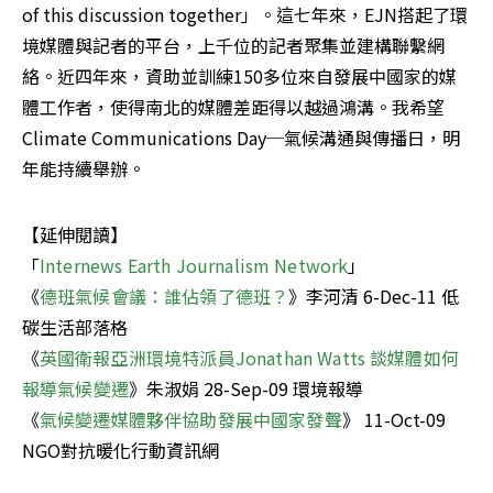
of this discussion together」。這七年來，EJN搭起了環
境媒體與記者的平台，上千位的記者聚集並建構聯繫網
絡。近四年來，資助並訓練150多位來自發展中國家的媒 
體工作者，使得南北的媒體差距得以越過鴻溝。我希望
Climate Communications Day─氣候溝通與傳播日，明
年能持續舉辦。
【延伸閱讀】

「
Internews Earth Journalism Network
」

《
德班氣候會議：誰佔領了德班？
》李河清 6-Dec-11 低
碳生活部落格

《
英國衛報亞洲環境特派員Jonathan Watts 談媒體如何
報導氣候變遷
》朱淑娟 28-Sep-09 環境報導

《
氣候變遷媒體夥伴協助發展中國家發聲
》 11-Oct-09 
NGO對抗暖化行動資訊網