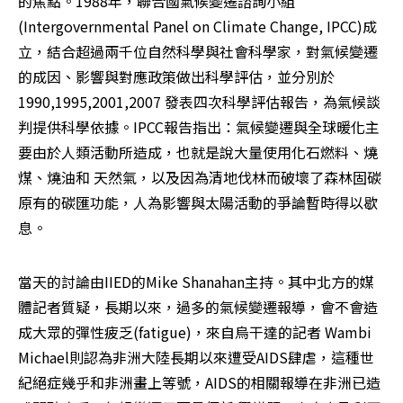
的焦點。1988年，聯合國氣候變遷諮詢小組 
(Intergovernmental Panel on Climate Change, IPCC)成
立，結合超過兩千位自然科學與社會科學家，對氣候變遷
的成因、影響與對應政策做出科學評估，並分別於
1990,1995,2001,2007 發表四次科學評估報告，為氣候談
判提供科學依據。IPCC報告指出：氣候變遷與全球暖化主
要由於人類活動所造成，也就是說大量使用化石燃料、燒
煤、燒油和 天然氣，以及因為清地伐林而破壞了森林固碳
原有的碳匯功能，人為影響與太陽活動的爭論暫時得以歇
息。
當天的討論由IIED的Mike Shanahan主持。其中北方的媒
體記者質疑，長期以來，過多的氣候變遷報導，會不會造
成大眾的彈性疲乏(fatigue)，來自烏干達的記者 Wambi 
Michael則認為非洲大陸長期以來遭受AIDS肆虐，這種世
紀絕症幾乎和非洲畫上等號，AIDS的相關報導在非洲已造