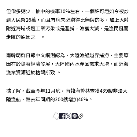
但僧多粥少，抽中的機率10%左右，一個許可證如今被炒
到人民幣26萬，而且有牌未必賺得比無牌的多，加上大陸
附近海域或遭工業污染或是濫捕，漁獲大減，是漁民鋌而
走險的原因之一。
南韓朝鮮日報中文網則認為，大陸漁船越界捕撈，主要原
因在於隨著經濟發展，大陸國內水產品需求大增，而近海
漁業資源近於枯竭所致 。
據了解，截至今年11月底，南韓海警共查獲439艘非法大
陸漁船，較去年同期的300艘增加46%。