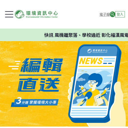
電子報
登入
快訊
風機離聚落、學校過近 彰化福漢風電