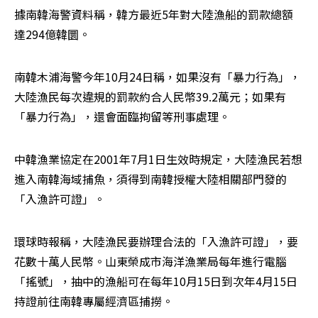
據南韓海警資料稱，韓方最近5年對大陸漁船的罰款總額
達294億韓圜。
南韓木浦海警今年10月24日稱，如果沒有「暴力行為」，
大陸漁民每次違規的罰款約合人民幣39.2萬元；如果有
「暴力行為」，還會面臨拘留等刑事處理。
中韓漁業協定在2001年7月1日生效時規定，大陸漁民若想
進入南韓海域捕魚，須得到南韓授權大陸相關部門發的
「入漁許可證」。
環球時報稱，大陸漁民要辦理合法的「入漁許可證」，要
花數十萬人民幣。山東榮成市海洋漁業局每年進行電腦
「搖號」，抽中的漁船可在每年10月15日到次年4月15日
持證前往南韓專屬經濟區捕撈。