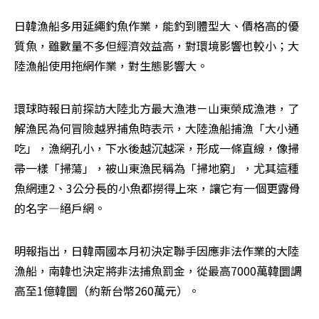
日韓漁船多用延繩釣魚作業，能釣到體型大、價格高的優
質魚，雖數量不多但經濟效益高，對環境影響也較小；大
陸漁船使用拖網作業，對生態影響大。
環球時報日前探訪大陸北方最大漁港－山東榮成漁港，了
解漁民為何冒險越界捕魚時表示，大陸漁船捕漁「大小通
吃」，漁網孔小，下水後越沉越深，形成一條直線，像掃
帚一樣「掃蕩」，被山東漁民稱為「掃地窮」，尤其這種
魚網連2、3公分長的小魚都撈得上來，讓它有一個更露骨
的名字—絕戶網。
明報指出，日韓兩國本月初決定聯手因應非法作業的大陸
漁船，南韓也決定將非法捕魚罰金，從最高7000萬韓圜調
高至1億韓圜（約新台幣260萬元）。