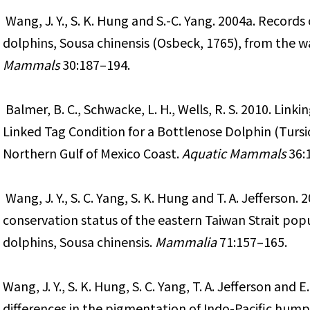
 Wang, J. Y., S. K. Hung and S.-C. Yang. 2004a. Records of Indo-Pacific humpback 
dolphins, Sousa chinensis (Osbeck, 1765), from the w
Mammals 
30:187–194.
 Balmer, B. C., Schwacke, L. H., Wells, R. S. 2010. Linking Dive Behavior to Satellite-
Linked Tag Condition for a Bottlenose Dolphin (Tursi
Northern Gulf of Mexico Coast. 
Aquatic Mammals
 36:
 Wang, J. Y., S. C. Yang, S. K. Hung and T. A. Jefferson. 2007. Distribution, abundance and 
conservation status of the eastern Taiwan Strait pop
dolphins, Sousa chinensis. 
Mammalia
 71:157–165.
Wang, J. Y., S. K. Hung, S. C. Yang, T. A. Jefferson and E
differences in the pigmentation of Indo-Pacific hump