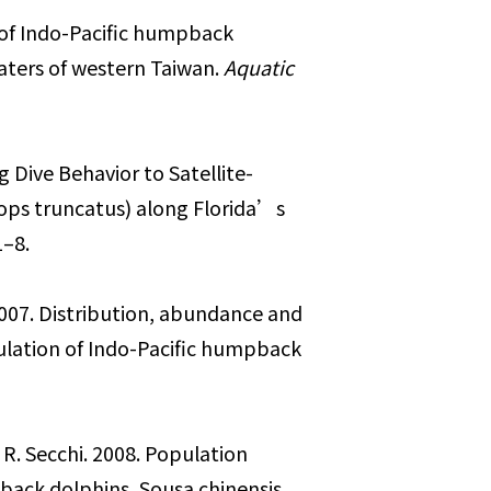
aters of western Taiwan. 
Aquatic 
ops truncatus) along Florida’s 
1–8.
ulation of Indo-Pacific humpback 
. R. Secchi. 2008. Population 
back dolphins, Sousa chinensis, 