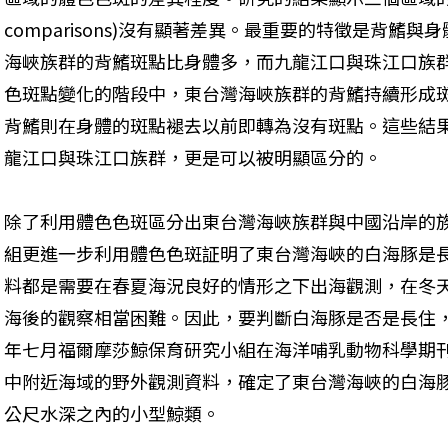
comparisons)沒有顯著差異。最重要的特徵是背鰭
海峽族群的背鰭斑點比身體多，而九龍江口與珠江口族
色斑點變化的階段中，東台灣海峽族群的背鰭持續形成
背鰭則在身體的斑點褪去以前即轉為沒有斑點。這些結
龍江口與珠江口族群，更是可以被明顯區分的。
除了利用體色色斑區分出東台灣海峽族群與中國沿岸的
組更進一步利用體色色斑証明了東台灣海峽的白海豚是
料都是需要在春夏海況良好的情形之下出海觀測，在冬
海後的觀察相當困難。因此，要判斷白海豚是否是長住，
年七月福爾摩莎鯨保育研究小組在海洋哺乳動物科學期
中附近海域的野外觀測資料，確定了東台灣海峽的白海豚
公尺水深之內的小型鯨類。