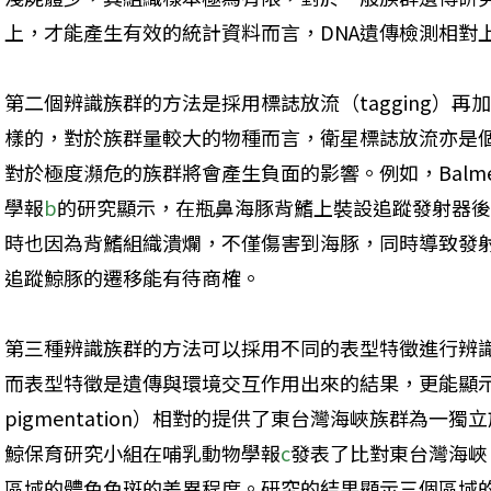
上，才能產生有效的統計資料而言，DNA遺傳檢測相對
第二個辨識族群的方法是採用標誌放流（tagging）
樣的，對於族群量較大的物種而言，衛星標誌放流亦是
對於極度瀕危的族群將會產生負面的影響。例如，Balme
學報
b
的研究顯示，在瓶鼻海豚背鰭上裝設追蹤發射器
時也因為背鰭組織潰爛，不僅傷害到海豚，同時導致發
追蹤鯨豚的遷移能有待商榷。
第三種辨識族群的方法可以採用不同的表型特徵進行辨
而表型特徵是遺傳與環境交互作用出來的結果，更能顯示
pigmentation）相對的提供了東台灣海峽族群為一獨
鯨保育研究小組在哺乳動物學報
c
發表了比對東台灣海峽
區域的體色色斑的差異程度。研究的結果顯示三個區域的身體斑點 