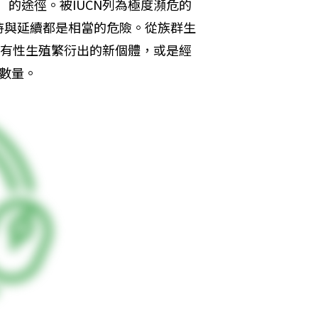
e）的途徑。被IUCN列為極度瀕危的
持與延續都是相當的危險。從族群生
以是由有性生殖繁衍出的新個體，或是經
的數量。