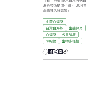
作者：陳昭倫(東台灣海峽白
海豚技術顧問小組、IUCN瀕
危物種名錄專家)
中華白海豚
台灣白海豚
生態保育
白海豚
公共論壇
陳昭倫
生物多樣性