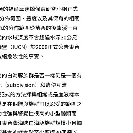
帶領的福爾摩莎鯨保育研究小組正式
分佈範圍、豐度以及其保育的相關
海豚的分佈範圍從苗栗的後龍溪一直
的水域深度不會超過水深30公尺
（IUCN）於2008正式公告東台
滅絕危險性的事實。
海的白海豚族群是否一樣仍是一個有
bdivision）和遺傳互流
用侵犯式的方法採集組織或是血液樣本
還是在個體與族群可以忍受的範圍之
動性強與警覺性很高的小型鯨類而
且東台灣海峽白海豚族群規模小且擱
基本的樣本數至少要達30個體以