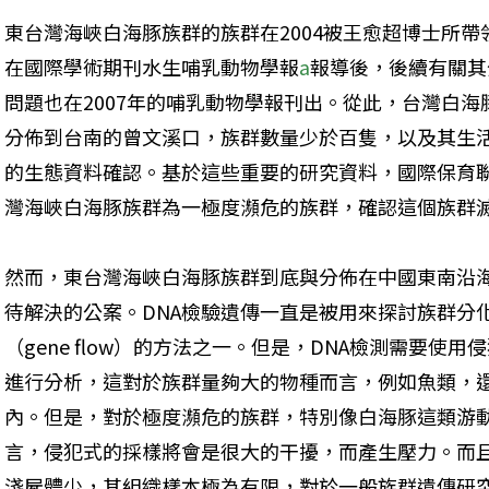
東台灣海峽白海豚族群的族群在2004被王愈超博士所
在國際學術期刊水生哺乳動物學報
a
報導後，後續有關其
問題也在2007年的哺乳動物學報刊出。從此，台灣白
分佈到台南的曾文溪口，族群數量少於百隻，以及其生活
的生態資料確認。基於這些重要的研究資料，國際保育聯盟
灣海峽白海豚族群為一極度瀕危的族群，確認這個族群
然而，東台灣海峽白海豚族群到底與分佈在中國東南沿
待解決的公案。DNA檢驗遺傳一直是被用來探討族群分化（su
（gene flow）的方法之一。但是，DNA檢測需要使
進行分析，這對於族群量夠大的物種而言，例如魚類，
內。但是，對於極度瀕危的族群，特別像白海豚這類游
言，侵犯式的採樣將會是很大的干擾，而產生壓力。而
淺屍體少，其組織樣本極為有限，對於一般族群遺傳研究