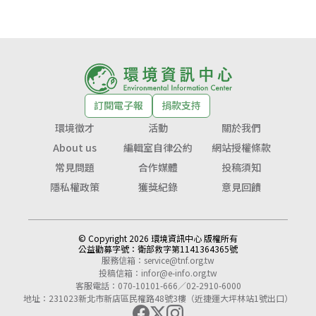
訂閱電子報
捐款支持
環境徵才
活動
關於我們
About us
編輯室自律公約
網站授權條款
常見問題
合作媒體
投稿須知
隱私權政策
獲獎紀錄
意見回饋
© Copyright 2026 環境資訊中心 版權所有
公益勸募字號：
衛部救字第1141364365號
服務信箱：
service@tnf.org.tw
投稿信箱：
infor@e-info.org.tw
客服電話：070-10101-666／02-2910-6000
地址：231023新北市新店區民權路48號3樓（近捷運大坪林站1號出口）