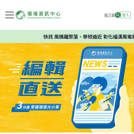
電子報
登入
快訊
風機離聚落、學校過近 彰化福漢風電案