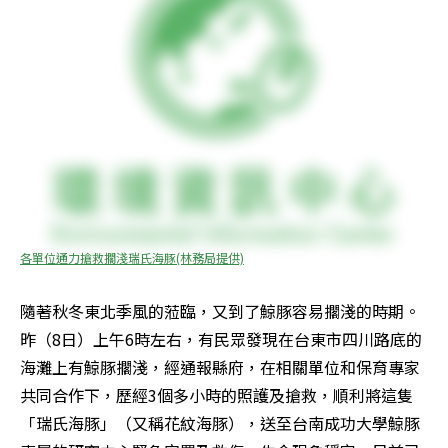
各單位通力搶救擱淺瑞氏海豚(林務局提供)
隨著秋冬東北季風的蒞臨，又到了鯨豚容易擱淺的時期。
昨（8日）上午6時左右，有民眾發現在台東市四川路底的
海灘上有鯨豚擱淺，經通報縣府，在相關單位和保育專家
共同合作下，歷經3個多小時的照護及搶救，順利將這隻
「瑞氏海豚」（又稱花紋海豚），送至台南成功大學鯨豚