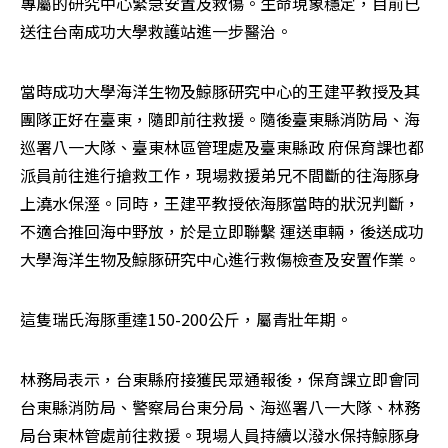
專屬的研究中心緊急安置及救傷。生命現象穩定，目前已
送往台南成功大學救護站進一步醫治。
當時成功大學海洋生物及鯨豚研究中心的王建平教授及其
團隊正好在臺東，隨即前往救援。隨後臺東縣消防局、海
巡署八一大隊、臺東林區管理處及臺東縣政 府保育課也都
派員前往進行搶救工作，現場救援弟兄不間斷的往海豚身
上澆水保溼。同時，王建平教授依海豚當時的狀況判斷，
不適合推回海中野放，於是立即聯繫 運送車輛，後送成功
大學海洋生物及鯨豚研究中心進行救傷檢查及安置作業。
這隻瑞氏海豚重達150-200公斤，屬青壯年期。
林務局表示，台東縣府接獲民眾通報後，保育課立即會同
台東縣消防局、警察局台東分局、海巡署八一大隊、林務
局台東林管處前往救援。現場人員持續以潑水保持鯨豚身