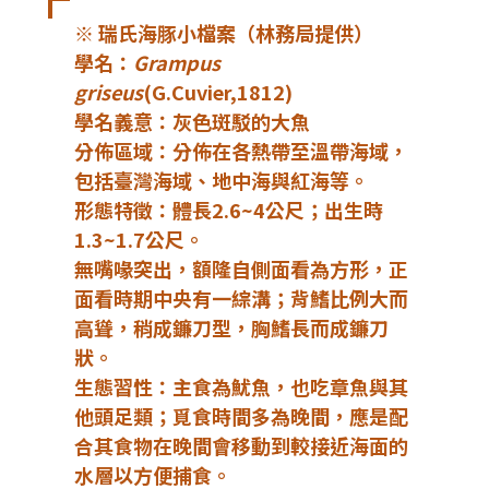
※ 瑞氏海豚小檔案（林務局提供）
學名：
Grampus 
griseus
(G.Cuvier,1812)

學名義意：灰色斑駁的大魚

分佈區域：分佈在各熱帶至溫帶海域，
包括臺灣海域、地中海與紅海等。

形態特徵：體長2.6~4公尺；出生時
1.3~1.7公尺。

無嘴喙突出，額隆自側面看為方形，正
面看時期中央有一綜溝；背鰭比例大而
高聳，稍成鐮刀型，胸鰭長而成鐮刀
狀。

生態習性：主食為魷魚，也吃章魚與其
他頭足類；覓食時間多為晚間，應是配
合其食物在晚間會移動到較接近海面的
水層以方便捕食。