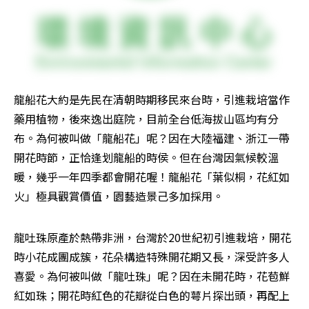
龍船花大約是先民在清朝時期移民來台時，引進栽培當作
藥用植物，後來逸出庭院，目前全台低海拔山區均有分
布。為何被叫做「龍船花」呢？因在大陸福建、浙江一帶
開花時節，正恰逢划龍船的時侯。但在台灣因氣候較溫
暖，幾乎一年四季都會開花喔！龍船花「葉似桐，花紅如
火」極具觀賞價值，園藝造景己多加採用。
龍吐珠原產於熱帶非洲，台灣於20世紀初引進栽培，開花
時小花成團成簇，花朵構造特殊開花期又長，深受許多人
喜愛。為何被叫做「龍吐珠」呢？因在未開花時，花苞鮮
紅如珠；開花時紅色的花瓣從白色的萼片探出頭，再配上