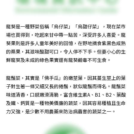
龍葵是一種野菜俗稱「烏仔菜」「烏甜仔菜」，現在菜市
場也買得到，吃起來甘中帶一點苦，深受許多人喜愛。龍
葵果則是許多人童年美好的回憶，在野地摘食紫黑色成熟
的槳果，其滋味酸甜可口，令人停不下手。但要小心的生
鮮龍葵及未成的綠色果實還有龍葵鹼毒不可生食。
龍鬚菜，其實是「佛手瓜」的嫩莖葉，因其蔓生莖上的葉
子對生著一條又細又長的捲鬚，狀似龍鬚而得名。龍鬚菜
味道清香，口感嫩滑清脆，富含維生素A、B1、B2、葉酸
及鐵、鈣質是一種物美價廉的蔬菜，因其容易種植且生命
力又強，是少數不用農藥來防治病蟲害的蔬菜之一。