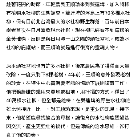
趁著花開的時節，年輕農民王順瑜來到雙連埤，加入特稀
有植物水社柳的生態調查。雙連埤的浮島上有70多棵水社
柳，保有目前北台灣最大的水社柳野生群落。百年前日本
學者首次在日月潭發現水社柳，現在卻已經看不到這樣的
金黃璀璨。反倒是與日月潭一山之隔的頭社盆地，成為水
社柳的庇護站，而王順瑜就是進行復育的靈魂人物。
原本頭社盆地也有許多水社柳，後來農民為了耕種而大量
砍除，一度只剩下8棵老樹，4年前，王順瑜意外發現老樹
的珍貴，在特生中心黃朝慶老師的協助下展開復育工作，
他把務農賺的錢用來買地或租地，用扦插的方式，種出了
40萬棵水社柳，但全都是雄株。在雙連埤的野生水社柳雌
雄比例接近一比一，對王順瑜來說，是重要的訊息，接下
來，他希望能尋找適合的母樹，讓復育的水社柳能透過基
因交流，產生更強壯的後代，但是傳統的治水思維，卻打
亂了他的節奏。