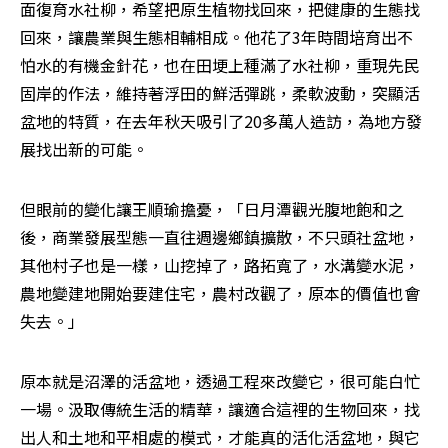
面復育水社柳，希望把原生植物找回來，把健康的生態找
回來，讓農業與生態相輔相成。他花了3年時間培育出不
怕水的有機金針花，也在田埂上種滿了水社柳，重現先民
固岸的作法，維持著浮田的鮮活彈跳，柔軟波動，突顯活
盆地的特質，在去年秋天吸引了20多萬人造訪，為地方發
展找出新的可能。
但眼前的變化讓王順瑜擔憂，「日月潭觀光腹地飽和之
後，商業發展型態一直往週邊鄉鎮擴散，不只頭社盆地，
其他村子也是一樣，山挖掉了，路拓寬了，水溝變水泥，
農地變建地開始要建住宅，農村改觀了，原本的價值也會
失去。」
原本就是沼澤的活盆地，透過工程來改變它，很可能白忙
一場。汲取傳統生活的精華，讓適合這裡的生物回來，找
出人和土地和平相處的模式，才能真的活化活盆地，與它