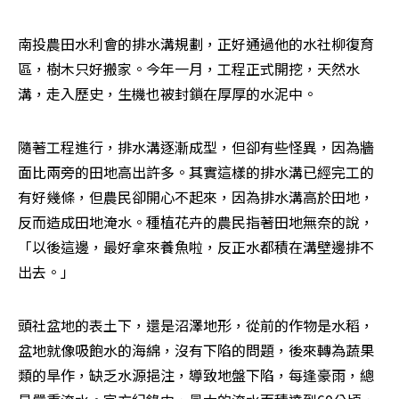
南投農田水利會的排水溝規劃，正好通過他的水社柳復育
區，樹木只好搬家。今年一月，工程正式開挖，天然水
溝，走入歷史，生機也被封鎖在厚厚的水泥中。
隨著工程進行，排水溝逐漸成型，但卻有些怪異，因為牆
面比兩旁的田地高出許多。其實這樣的排水溝已經完工的
有好幾條，但農民卻開心不起來，因為排水溝高於田地，
反而造成田地淹水。種植花卉的農民指著田地無奈的說，
「以後這邊，最好拿來養魚啦，反正水都積在溝壁邊排不
出去。」
頭社盆地的表土下，還是沼澤地形，從前的作物是水稻，
盆地就像吸飽水的海綿，沒有下陷的問題，後來轉為蔬果
類的旱作，缺乏水源挹注，導致地盤下陷，每逢豪雨，總