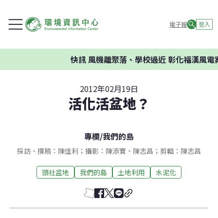
電子報
登入
快訊
風機離聚落、學校過近 彰化福漢風電案
2012年02月19日
活化活盆地？
專欄
/
我們的島
採訪、撰稿：陳佳利；攝影：陳添寶、陳志昌；剪輯：陳志昌
頭社盆地
我們的島
土地利用
水泥化