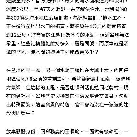
是嚴重淹水。官方紀錄中，最大的淹水面積達到60公頃，
深度2公尺，歷時7天才消退。為了解決淹水，水利署的8
年800億易淹水地區治理計畫，為這裡設計了排水工程，
正在進行盆地出水口的拓寬，將把原先4公尺的斷面拓寬
到12公尺，將豐富的生態化為冰冷的水泥。但活盆地無法
承重，這些結構體能維持多久，還是問號，而原本就是沼
澤的盆地，淹水問題透過工程能改善多少？
在盆地的另一頭，另一個水泥工程也在大興土木，內凹仔
地區佔地7.8公頃的重劃工程，希望翻新農村面貌，促進地
方繁榮。但這樣的工程，是否能順利活化這個老農村？現
在的頭社村，盆地歷史與樸質的生活感融合交會著，勾勒
出特殊面貌，這些寶貴的特色，會不會淹沒在一波波的建
設與開發中？
放棄獸醫身份，回鄉務農的王順瑜。一面做有機耕種，一