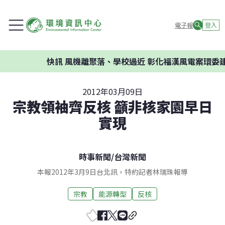
電子報
登入
快訊
風機離聚落、學校過近 彰化福漢風電案環委建議不
2012年03月09日
宗教領袖齊反核 籲非核家園早日
實現
時事新聞
/
台灣新聞
本報2012年3月9日台北訊，特約記者林瑞珠報導
宗教
能源轉型
反核