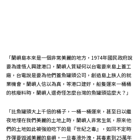
「蘭嶼島本來是一個非常美麗的地方，1974年國民政府說
要為達悟人興建港口，蘭嶼人質疑何以台電要來島上蓋工
廠，台電說是要為他們蓋魚罐頭公司，創造島上族人的就
業機會。蘭嶼人信以為真，等港口建好，船隻運來一桶桶
的核廢料時，蘭嶼人還奇怪怎麼台灣的魚罐頭這麼大？」
「比魚罐頭大上千倍的桶子，一桶一桶運來，甚至日以繼
夜地埋在我們美麗的土地上時，蘭嶼人非常生氣，原來他
們的土地如此被強迫吃下的是『世紀之毒』，如同不定時
炸彈要毀滅美麗的島嶼。一旦毒液外洩，其毒素到25萬年