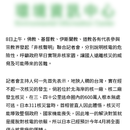
8日上午，佛教、基督教、伊斯蘭教、道教各有代表參與
宗教界發起「非核聲明」聯合記者會，分別說明核電的危
險性，呼籲政府早日實現非核家園，讓國人遠離核災的威
脅及可能帶來的苦難。
記者會主持人何一先首先表示，地狹人稠的台灣，實在經
不起一次核災的發生，倘若位於北海岸的核一廠、核二廠
發生核災，在三、四十公里逃命圈內的600萬人根本無處
可逃。日本311核災當時，首相菅直人因此體悟，核災可
能導致整個政府、國家機能喪失，因此唯一的解決對策就
是擺脫對核電的依賴。所以日本已經預計今年4月將全面
停止核電廠的運轉。