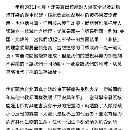
「一年前的311地震，連帶震出核能對人類安全以及對環
境汙染的嚴重影響，核能發電雖然現在仍被各國廣泛使
用，也包括台灣，但用核來製作炸藥、武器等均屬把我人
類建立一條滅亡之途經，尤其是那些自認是強國，例如: 美
國、北韓等。當我們想起它所帶來的負面結果，『非核』
的理念便需要盡快落實。當然這樣的目標或許不能一蹴可
及，需要時間慢慢來達成，但是我們的重視與努力卻是刻
不容緩的。讓我們一同勉勵，一起愛護我們的地球，切莫
忽略後代子孫的生存福祉。」
伊斯蘭教台北清真寺總幹事王夢龍先生則表示，伊斯蘭教
和其他宗教都同樣強調「平安與和平」，當科學家發明核
能運用卻對其危害沒有十分的把握時，就透露了人類應該
小心反省的課題。人類只是世界上的代治者，並沒有權力
危害其他生物的生命，任何一個生命都必須免於受到恐
懼、免於受到迫害、受到不公平的待遇。「我們對核武器