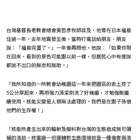
台灣基督長老教會總會黃哲彥牧師談及，他曾在日本福島
住過一年，去年地震發生後，當時打電話給朋友，朋友
說：「福島完蛋了。」一年後再問他，他說：「如果你現
在回來，看到的景色可能跟以前一樣，但居民心中有連說
都說不出口的無奈和無助。」
「我所知道的一所教會幼稚園這一年來把園區的表土挖了
5公分厚起來，再用強力清潔劑洗了好幾遍，才勉強敢繼
續使用。核能災變是人類無法處理的。我們是在跟子孫借
他們的生存權！」
「核能所產生出來的輻射及廢料對台灣的生態造成無可彌
補的浩劫。核電廠一但運轉對生態環境就是一種傷害與浩