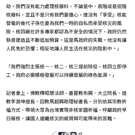
劫。我們沒有能力處理核廢料，不論是中、高階或是低階
核廢料，並且不是只有我們要擔心，連沒有『享受』核能
發電的後代子孫也要為我們一時的自私而承受核災的風
險。核四廠在許多專家都認為不安全的情況下，政府仍然
執意建造且不斷追加預算。這是馬政府的失職。他沒有讓
人民免於恐懼；相反地讓人民生活在核災的陰影中。」
「我們強烈主張核一、核二、核三提前除役，核四立即停
工。政府必需積極發展可以持續發展的綠色能源。」
記者會上，佛教釋昭慧法師、基督教布興．大立院長、道
教李游坤道長、回教馬超興助理秘書長，分別依其宗教祈
福方式，帶領大眾為台灣實現非核家園祈福，呼籲政府早
日廢核，讓國人遠離核災的威脅與可能帶來的苦難。