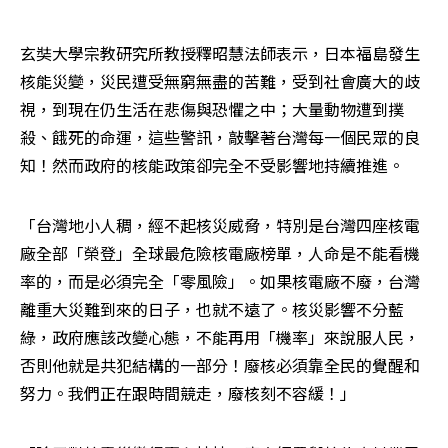
玄奘大學宗教研究所教授釋昭慧法師表示，日本福島發生
核能災變，災民遭受無窮無盡的苦難，受到社會廣大的歧
視，到現在仍生活在悲傷與恐懼之中；大量動物遭到撲
殺、餓死的命運，這些警訊，敲擊著台灣每一個民眾的良
知！然而政府的核能政策卻完全不受影響地持續推進。
「台灣地小人稠，經不起核災威脅，特別是台灣四座核電
廠全部「榮登」全球最危險核電廠榜單，人命是不能看機
率的，而是必須完全「零風險」。如果核電廠不廢，台灣
離重大災難到來的日子，也就不遠了。核災影響不分藍
綠，政府應該改變心態，不能再用「機率」來說服人民，
否則他就是共犯結構的一部分！廢核必須靠全民的覺醒和
努力。我們正在跟時間競走，廢核刻不容緩！」