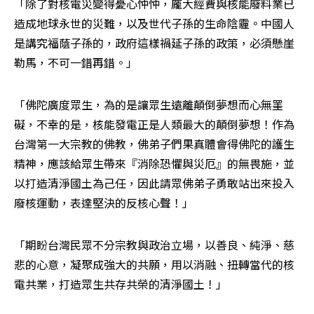
「除了對核電災變得憂心忡忡，龐大經費與核能廢料業已
造成地球永世的災難，以及世代子孫的生命陰霾。中國人
是講究福蔭子孫的，政府這樣禍延子孫的政策，必須懸崖
勒馬，不可一錯再錯。」
「佛陀廣度眾生，為的是讓眾生遠離顛倒夢想而心無罣
礙，不幸的是，核能發電正是人類最大的顛倒夢想！作為
台灣第一大宗教的佛教，佛弟子們果真體會得佛陀的護生
精神，應該給眾生帶來『消除恐懼與災厄』的無畏施，並
以打造清淨國土為己任，因此請眾佛弟子勇敢站出來投入
廢核運動，表達堅決的反核心聲！」
「期盼台灣民眾不分宗教與政治立場，以善良、純淨、慈
悲的心意，凝聚成強大的共願，用以消融、扭轉當代的核
電共業，打造眾生共存共榮的清淨國土！」