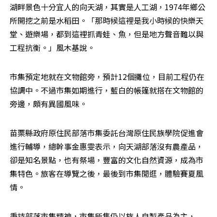
湖畔景色十分宜人的向天湖，其實是人工湖，1974年鄉公
所開挖之前是水稻田。「那時候這裡是我小時候的快樂天
堂、遊樂場，都到這裡抓青蛙、魚，但是地方聲音難以與
工程抗衡。」風木基說。
市集預定地就在文物館旁，預計12個攤位，目前工程仍在
協調中。不過市集如期進行，藍白的帳篷就搭在文物館的
旁邊，頗有異國風味。
苗栗縣政府原住民部落市集委託台灣原住民族學院促進會
進行輔導，總幹事金惠雯表示，向天湖部落沒有農產品，
卻是知名景點，也有祭場，豐富的文化自然資源，成為市
集特色。旅客在導覽之後，最後到市集閒逛，體驗賽夏風
情。
秉持部落市集精神，市集所售仍以族人自製產品為主，