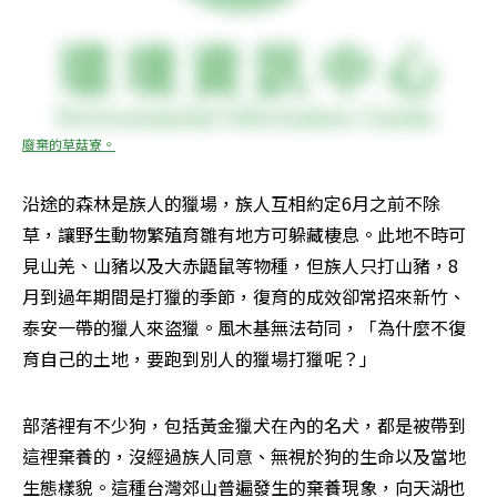
廢棄的草菇寮。
沿途的森林是族人的獵場，族人互相約定6月之前不除
草，讓野生動物繁殖育雛有地方可躲藏棲息。此地不時可
見山羌、山豬以及大赤鼯鼠等物種，但族人只打山豬，8
月到過年期間是打獵的季節，復育的成效卻常招來新竹、
泰安一帶的獵人來盜獵。風木基無法苟同，「為什麼不復
育自己的土地，要跑到別人的獵場打獵呢？」
部落裡有不少狗，包括黃金獵犬在內的名犬，都是被帶到
這裡棄養的，沒經過族人同意、無視於狗的生命以及當地
生態樣貌。這種台灣郊山普遍發生的棄養現象，向天湖也