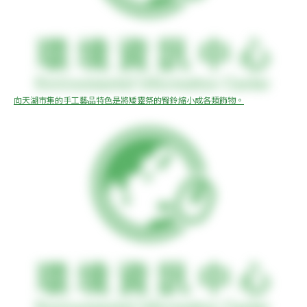
向天湖市集的手工藝品特色是將矮靈祭的臀鈴縮小成各類飾物。