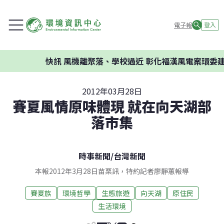
電子報
登入
快訊
風機離聚落、學校過近 彰化福漢風電案環委建議不應開發
2012年03月28日
賽夏風情原味體現 就在向天湖部
落市集
時事新聞
/
台灣新聞
本報2012年3月28日苗栗訊，特約記者廖靜蕙報導
賽夏族
環境哲學
生態旅遊
向天湖
原住民
生活環境