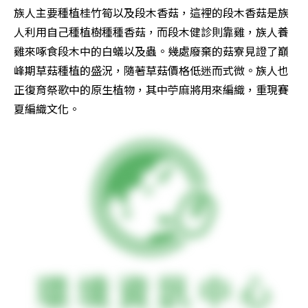
族人主要種植桂竹筍以及段木香菇，這裡的段木香菇是族
人利用自己種植樹種種香菇，而段木健診則靠雞，族人養
雞來啄食段木中的白蟻以及蟲。幾處廢棄的菇寮見證了巔
峰期草菇種植的盛況，隨著草菇價格低迷而式微。族人也
正復育祭歌中的原生植物，其中苧麻將用來編織，重現賽
夏編織文化。