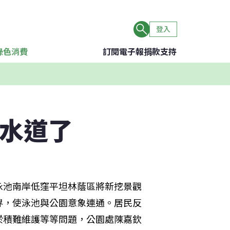
登入
綠色消費
訂閱電子報
捐款支持
觀水道了
泳池南岸低窪平坦林蔭區將新挖景觀
界，使泳池與公園意象連通。居民反
淤積難維護等等問題，公園處陳嘉欽