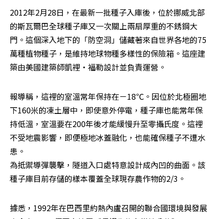
2012年2月28日，在最新一批種子入庫後，位於挪威北部
的斯瓦爾巴全球種子庫又一次關上兩扇厚重的不銹鋼大
門。這個深入地下的「防空洞」儲藏著來自世界各地的75
萬種植物種子，是維持地球物種多樣性的保險箱。這座建
築由美國建築師凱裡‧福勒設計並負責運營。
報導稱，這裡的室溫常年保持在－18℃。因位於北極圈地
下160米的凍土層中，即使意外停電，種子庫也能常年保
持低溫，室溫要在200年後才能緩慢升至零攝氏度。這裡
不受地震影響，即便極地冰蓋融化，也能確保種子不遭水
患。

為抵禦導彈襲擊，隧道入口處特意設計成內凹的曲面。該
種子庫目前存儲的樣本覆蓋全球現存農作物的2/3。
據悉，1992年在巴西里約熱內盧召開的聯合國環境與發展