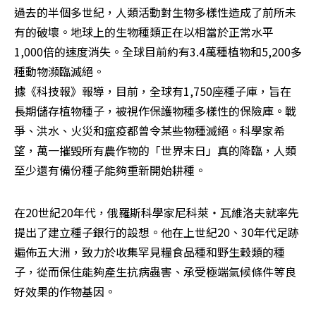
過去的半個多世紀，人類活動對生物多樣性造成了前所未
有的破壞。地球上的生物種類正在以相當於正常水平
1,000倍的速度消失。全球目前約有3.4萬種植物和5,200多
種動物瀕臨滅絕。

據《科技報》報導，目前，全球有1,750座種子庫，旨在
長期儲存植物種子，被視作保護物種多樣性的保險庫。戰
爭、洪水、火災和瘟疫都曾令某些物種滅絕。科學家希
望，萬一摧毀所有農作物的「世界末日」真的降臨，人類
至少還有備份種子能夠重新開始耕種。
在20世紀20年代，俄羅斯科學家尼科萊‧瓦維洛夫就率先
提出了建立種子銀行的設想。他在上世紀20、30年代足跡
遍佈五大洲，致力於收集罕見糧食品種和野生穀類的種
子，從而保住能夠產生抗病蟲害、承受極端氣候條件等良
好效果的作物基因。