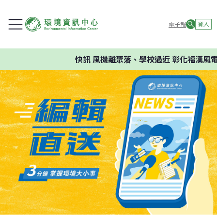
電子報
登入
快訊
風機離聚落、學校過近 彰化福漢風電