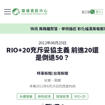
電子報
登入
快訊
風機離聚落、學校過近 彰化福漢風電案環
2012年06月25日
RIO+20充斥妥協主義 前進20還
是倒退50？
時事新聞
/
台灣新聞
記者
—
莫聞
本報2012年6月25日巴西里約訊
永續發展
綠色經濟
環境政策
RIO+20