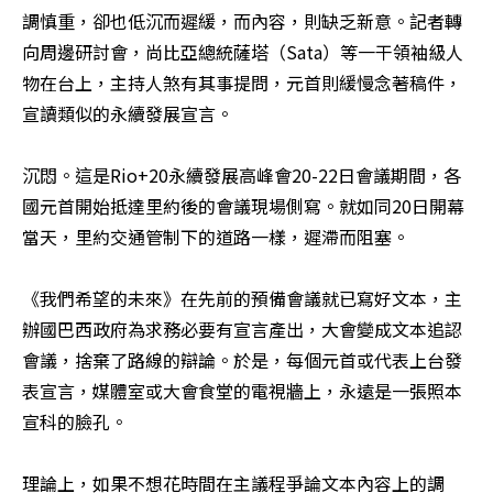
調慎重，卻也低沉而遲緩，而內容，則缺乏新意。記者轉
向周邊研討會，尚比亞總統薩塔（Sata）等一干領袖級人
物在台上，主持人煞有其事提問，元首則緩慢念著稿件，
宣讀類似的永續發展宣言。

沉悶。這是Rio+20永續發展高峰會20-22日會議期間，各
國元首開始抵達里約後的會議現場側寫。就如同20日開幕
當天，里約交通管制下的道路一樣，遲滯而阻塞。

《我們希望的未來》在先前的預備會議就已寫好文本，主
辦國巴西政府為求務必要有宣言產出，大會變成文本追認
會議，捨棄了路線的辯論。於是，每個元首或代表上台發
表宣言，媒體室或大會食堂的電視牆上，永遠是一張照本
宣科的臉孔。

理論上，如果不想花時間在主議程爭論文本內容上的調