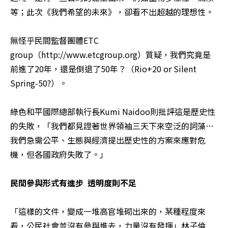
等；此次《我們希望的未來》，卻看不出超越的理想性。

無怪乎民間監督團體ETC 
group（http://www.etcgroup.org）質疑，我們究竟是
前進了20年，還是倒退了50年？（Rio+20 or Silent 
Spring-50?）。

綠色和平國際總部執行長Kumi Naidoo則批評這是歷史性
的失敗，「我們都見證著世界領袖三天下來空泛的詞藻…
我們急需公平、生態與經濟提出歷史性的方案來應對危
機，但各國政府失敗了。」

民間參與形式有進步  透明度則不足
「這樣的文件，變成一堆高官堆砌出來的，某種程度來
看，公民社會並沒有參與進去，力量沒有發揮」林子倫