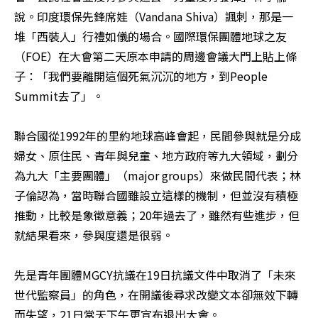
說。印度環保先鋒席娃（Vandana Shiva）諷刺，那是一
堆「西裝人」行禮如儀的場合。國際環保團體地球之友
（FOE）在大會第二天原本申請的周邊會議大門上貼上條
子：「我們要離開這個死氣沉沉的地方，到People 
Summit去了」。

聯合國從1992年的里約地球高峰會起，民間參與就是分成
婦女、原住民、青年與兒童、地方政府等九大領域，劃分
為九大「主要團體」（major groups）來做民間代表；林
子倫認為，當時聯合國雖設立這樣的機制，但並沒有積極
推動，比較是象徵意義；20年過去了，雖然有些進步，但
就結果看來，參與度還是很弱。

先是青年團體MGCY抗議在19日抗議文件中取消了「未來
世代監察員」的角色，在開議後尋求改變文本卻無效下轉
而失望，21日當天下午更宣布退出大會。
