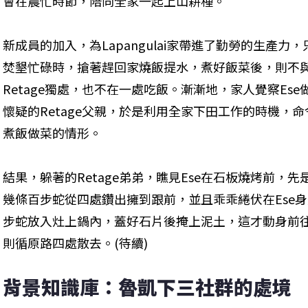
會在農忙時節，陪同全家一起上山耕種。
新成員的加入，為Lapangulai家帶進了勤勞的生產力
焚墾忙碌時，搶著趕回家燒飯提水，煮好飯菜後，則不
Retage獨處，也不在一處吃飯。漸漸地，家人覺察Es
懷疑的Retage父親，於是利用全家下田工作的時機，
煮飯做菜的情形。
結果，躲著的Retage弟弟，瞧見Ese在石板燒烤前，
幾條百步蛇從四處鑽出擁到跟前，並且乖乖綣伏在Ese身
步蛇放入灶上鍋內，蓋好石片後掩上泥土，這才動身前
則循原路四處散去。(待續)
背景知識庫：魯凱下三社群的處境