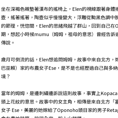
坐在深褐色襯墊著漢布的搖椅上，Elen的視線跟著身
壺，搖著搖著，陶壺似乎慢慢變大，浮雕從黝黑色調中
的節理，恍惚間，Elen的思緒飛越了群山，回到自己在O
期，想起小時候mumu（姆姆，祖母的意思）曾經告訴過她
傳說。
歲月可倒流的話，Elen想追問姆姆，故事中來自北方，嫁入Op
巴巫賴）家的布農女子Ese，是不是也經歷過自己與多納
境？
當年的姆姆，是邊刺繡邊訴說這則故事，事實上Kopac
頭上花紋的意思。故事中的女主角，相傳是來自北方「
女子 Ese，美麗的她嫁給了Oponoho頭目家的男子Re