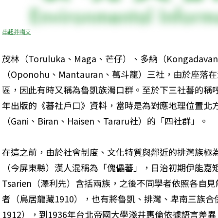
串起莽噶艾
茂林（Toruluka、Maga、芒仔）、多納（Kongadav
（Oponohu、Mantauran、萬斗籠）三社，由於
區，因此有時又稱為魯凱族濁口群。至於下三社蕃的稱呼，
年出版的《蕃社戶口》資料，當時是為對應地理位置北
（Gani、Biran、Haisen、Tararu社）的「四社群」。
在這之前，由於社會制度、文化特質與鄰近的排灣族極
（今屏東縣）漢人混稱為「傀儡蕃」，日治初期伊能嘉
Tsarien（澤利先）含括兩族，之後不同學者依照各自見解，有
者（鳥居龍藏1910），也有將魯凱、排灣、卑南三族合併
1912），到1936年台北帝國大學淺井惠倫依據語言