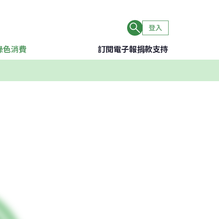
登入
綠色消費
訂閱電子報
捐款支持