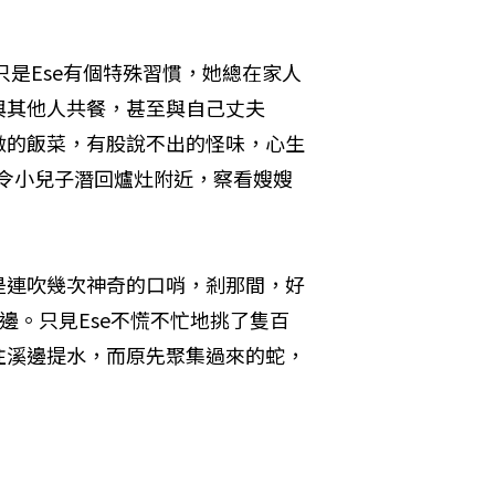
，只是Ese有個特殊習慣，她總在家人
與其他人共餐，甚至與自己丈夫
e做的飯菜，有股說不出的怪味，心生
命令小兒子潛回爐灶附近，察看嫂嫂
先是連吹幾次神奇的口哨，剎那間，好
邊。只見Ese不慌不忙地挑了隻百
往溪邊提水，而原先聚集過來的蛇，