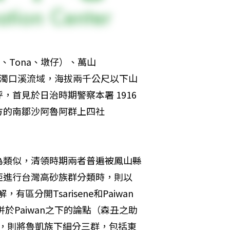
an、Tona、墩仔）、萬山
座落在濁口溪流域，海拔兩千公尺以下山
首見於日治時期警察本署 1916
方的南鄒沙阿魯阿群上四社
為類似，清領時期兩者普遍被鳳山縣
矩進行台灣高砂族群分類時，則以
區分開Tsarisene和Paiwan
於Paiwan之下的論點（森丑之助
差異，則將魯凱族下細分三群，包括東