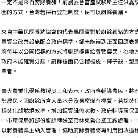
一定不是來自廚餘養豬！前農委會畜產試驗所主任洪嘉
圖的方式，台灣若採行登記制度，便可以廚餘養豬。 
來自中華民國養豬協會的代表馬國清對於廚餘養豬的方
量資金改善設施配合政府標準，卻未能得到正面回應表達
府每年以公開招標的方式將廚餘標售給養豬農民，為地
政府未能確實分類，廚餘裡面仍含榴槤皮、椰子殼、塑
業者。 
臺大農業化學系教授吳三和表示，政府應輔導農民，將
勢農民。因廚餘所含大量水分及易腐爛有機質，若採焚
損焚化爐燃燒效率，增加鉅資維修次數。政府輔導環保團
中市環保局將部份廚餘轉送至雲林東勢台塑工廠處理，
以將養豬業主納入管理，協助廚餘養豬將再利用回收過