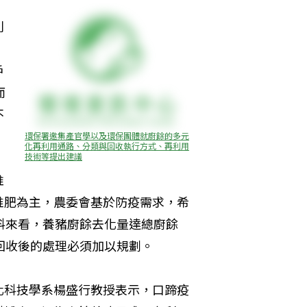
利
。
戶
而
不
環保署邀集產官學以及環保團體就廚餘的多元
化再利用通路、分類與回收執行方式、再利用
技術等提出建議
推
堆肥為主，農委會基於防疫需求，希
料來看，養豬廚餘去化量達總廚餘
回收後的處理必須加以規劃。 
化科技學系楊盛行教授表示，口蹄疫