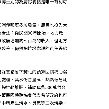
謨博士則認為廚餘養豬是唯一有利可
式消耗那麼多垃圾量，農民也投入大
看法：從民國90年開始，地方政
方政府增加約七百萬的收入，但地方
膠袋等，儼然把垃圾處理的責任丟給
廚餘養豬省下焚化的預算回饋補助弱
化處理，其水份含量高、熱點低易耗
體推動堆肥、補助運費500萬供台
中華民國養豬協會代表希望政府也可
程中所產生污水、臭氣等二次污染，