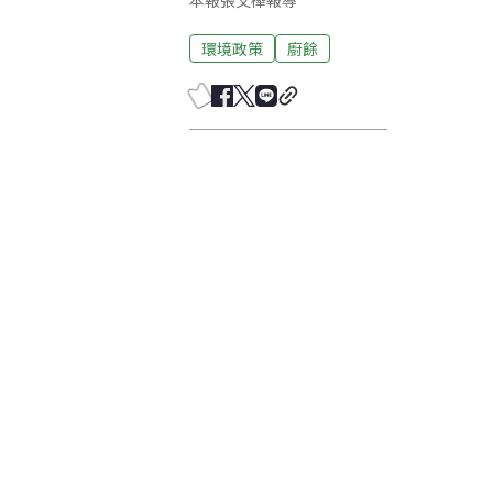
本報張文樺報導
環境政策
廚餘