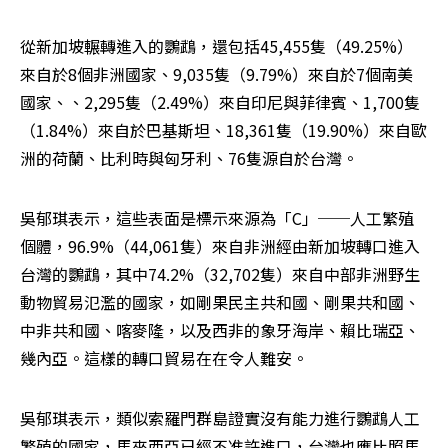
從新加坡輾轉進入的鸚鵡，還包括45,455隻（49.25%）
來自於8個非洲國家、9,035隻（9.79%）來自於7個南美
國家、、2,295隻（2.49%）來自印尼與菲律賓、1,700隻
（1.84%）來自於巴基斯坦、18,361隻（19.90%）來自歐
洲的荷蘭、比利時與匈牙利、76隻源自於台灣。
吳郁琪表示，這些表面是標示來源為「C」──人工繁殖
個體，96.9%（44,061隻）來自非洲經由新加坡轉口進入
台灣的鸚鵡，其中74.2%（32,702隻）來自中部非洲野生
動物貿易氾濫的國家，如剛果民主共和國、剛果共和國、
中非共和國、喀麥隆，以及西非的象牙海岸、賴比瑞亞、
幾內亞。這樣的轉口貿易在在令人難安。
吳郁琪表示，類似索羅門群島證實沒有能力進行鸚鵡人工
繁殖的國家，馬來西亞已經不准許進口，台灣也應比照馬