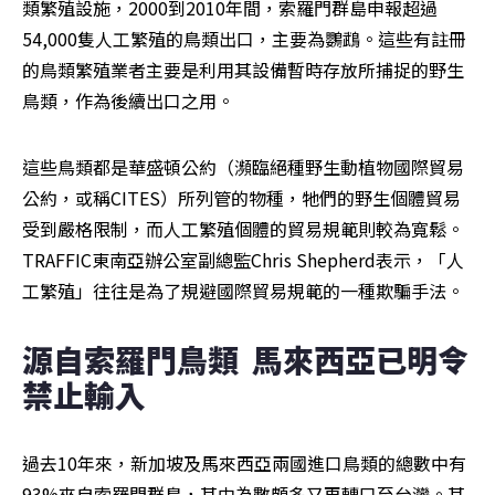
類繁殖設施，2000到2010年間，索羅門群島申報超過
54,000隻人工繁殖的鳥類出口，主要為鸚鵡。這些有註冊
的鳥類繁殖業者主要是利用其設備暫時存放所捕捉的野生
鳥類，作為後續出口之用。
這些鳥類都是華盛頓公約（瀕臨絕種野生動植物國際貿易
公約，或稱CITES）所列管的物種，牠們的野生個體貿易
受到嚴格限制，而人工繁殖個體的貿易規範則較為寬鬆。
TRAFFIC東南亞辦公室副總監Chris Shepherd表示，「人
工繁殖」往往是為了規避國際貿易規範的一種欺騙手法。
源自索羅門鳥類  馬來西亞已明令
禁止輸入
過去10年來，新加坡及馬來西亞兩國進口鳥類的總數中有
93%來自索羅門群島，其中為數頗多又再轉口至台灣。其