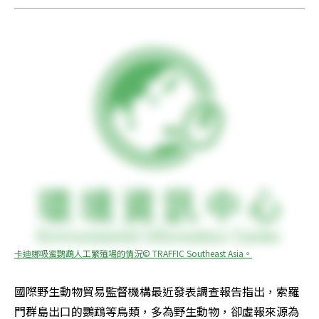
卡迪娜吸蜜鸚鵡人工繁殖場的情況© TRAFFIC Southeast Asia。
國際野生動物貿易監督機構最近發表調查報告指出，索羅
門群島出口的鸚鵡等鳥類，多為野生動物，卻虛報來源為