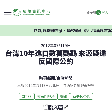
電子報
登入
快訊
風機離聚落、學校過近 彰化福漢風電案環委
2012年07月19日
台灣10年進口數萬鸚鵡 來源疑違
反國際公約
時事新聞
/
台灣新聞
本報2012年7月18日台北訊，特約記者廖靜蕙報導
CITES
索羅門群島
鸚鵡
華盛頓公約