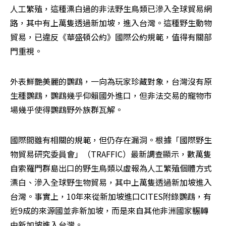
人工繁殖，這種漂白過的非法野生鳥類已滲入全球貿易網
路，其中有上萬隻透過新加坡，進入台灣。這種野生動物
貿易，已違反《華盛頓公約》國際公約規範，值得有關部
門重視。
外表鮮艷美麗的鸚鵡，一向為玩家珍藏對象，台灣沒有原
生種鸚鵡，鸚鵡幾乎仰賴國外進口，但非法交易的寵物市
場幾乎使得鸚鵡野外族群瓦解。
國際間雖有相關的規範，但仍存在漏洞。根據「國際野生
物貿易研究委員會」（TRAFFIC）最新調查顯示，數萬隻
自索羅門群島出口的野生鳥類以虛報為人工繁殖個體方式
漂白、滲入全球野生物貿易，其中上萬隻透過新加坡進入
台灣。事實上，10年來從新加坡進口CITES附錄鸚鵡，有
近9成的來源國並非新加坡，而是來自其他非洲國家輾轉
由新加坡進入台灣。