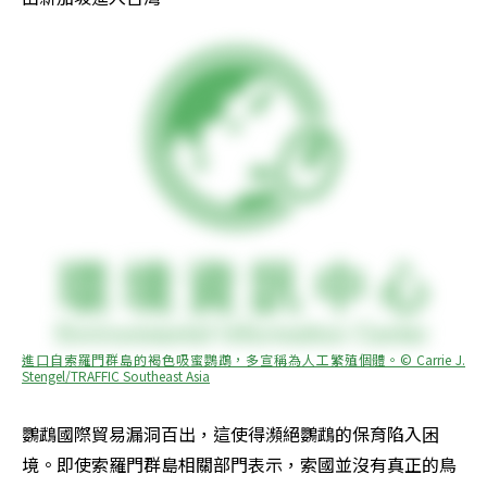
進口自索羅門群島的褐色吸蜜鸚鵡，多宣稱為人工繁殖個體。© Carrie J. 
Stengel/TRAFFIC Southeast Asia
鸚鵡國際貿易漏洞百出，這使得瀕絕鸚鵡的保育陷入困
境。即使索羅門群島相關部門表示，索國並沒有真正的鳥