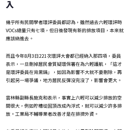
入
幾乎所有民間學者環評委員都認為，雖然過去六輕環評時
VOCs總量只有七項，但日後發現有新的排放項目，本來就
應該納進去。
而且今年8月3日221次環評大會都已經納入那四項，委員
表示，一旦刪掉居民會質疑環保署在為六輕護航，「這才
是環評委員在背黑鍋」，如因為影響不大就不要刪除，再
引起另一場爭議，地方居民反彈沒完沒了，影響會更大。
雲林縣副縣長施克和表示，事實上六輕可以減少排放的空
間很大，例如貯槽從固頂改成內浮式，就可以減少許多排
放。工業局不輔導業者改善才是在排擠外資。