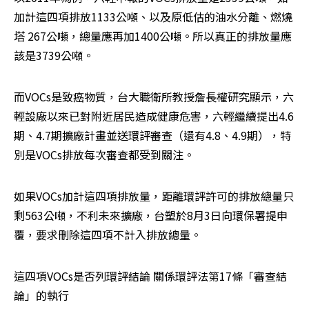
加計這四項排放1133公噸、以及原低估的油水分離、燃燒
塔 267公噸，總量應再加1400公噸。所以真正的排放量應
該是3739公噸。
而VOCs是致癌物質，台大職衛所教授詹長權研究顯示，六
輕設廠以來已對附近居民造成健康危害，六輕繼續提出4.6
期、4.7期擴廠計畫並送環評審查（還有4.8、4.9期），特
別是VOCs排放每次審查都受到關注。
如果VOCs加計這四項排放量，距離環評許可的排放總量只
剩563公噸，不利未來擴廠，台塑於8月3日向環保署提申
覆，要求刪除這四項不計入排放總量。
這四項VOCs是否列環評結論 關係環評法第17條「審查結
論」的執行