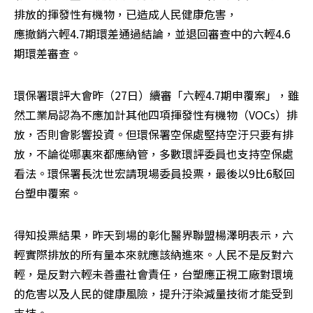
排放的揮發性有機物，已造成人民健康危害，

應撤銷六輕4.7期環差通過結論，並退回審查中的六輕4.6
期環差審查。
環保署環評大會昨（27日）續審「六輕4.7期申覆案」，雖
然工業局認為不應加計其他四項揮發性有機物（VOCs）排
放，否則會影響投資。但環保署空保處堅持空汙只要有排
放，不論從哪裏來都應納管，多數環評委員也支持空保處
看法。環保署長沈世宏請現場委員投票，最後以9比6駁回
台塑申覆案。
得知投票結果，昨天到場的彰化醫界聯盟楊澤明表示，六
輕實際排放的所有量本來就應該納進來。人民不是反對六
輕，是反對六輕未善盡社會責任，台塑應正視工廠對環境
的危害以及人民的健康風險，提升汙染減量技術才能受到