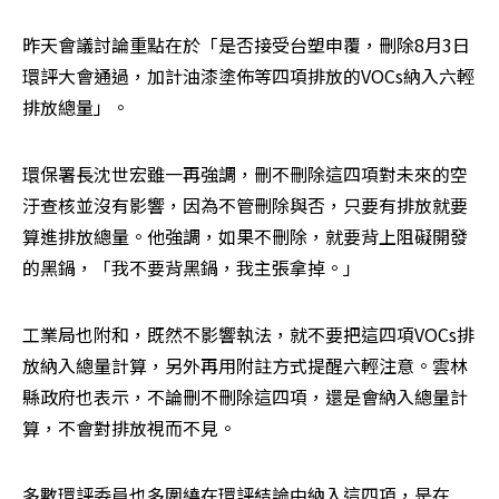
昨天會議討論重點在於「是否接受台塑申覆，刪除8月3日
環評大會通過，加計油漆塗佈等四項排放的VOCs納入六輕
排放總量」。
環保署長沈世宏雖一再強調，刪不刪除這四項對未來的空
汙查核並沒有影響，因為不管刪除與否，只要有排放就要
算進排放總量。他強調，如果不刪除，就要背上阻礙開發
的黑鍋，「我不要背黑鍋，我主張拿掉。」
工業局也附和，既然不影響執法，就不要把這四項VOCs排
放納入總量計算，另外再用附註方式提醒六輕注意。雲林
縣政府也表示，不論刪不刪除這四項，還是會納入總量計
算，不會對排放視而不見。
多數環評委員也多圍繞在環評結論中納入這四項，是在