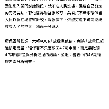
還沒進入閉門討論階段，就不准人民進場，違反自己訂定
的旁聽要點。彰化醫界聯盟張淑芬、吳君貞不斷跟環保署
人員以及在場警察計較，聲淚俱下，張淑芬還下跪請總統
救救人民的空氣，場面十分感人。
環保團體強調，六輕VOCs排放嚴重低估，實際排放量已超
過核定總量，環保署不只應駁回4.7期申覆，而是要撤銷
4.7期環評差異分析通過的結論、並退回審查中的4.6期環
評差異分析審查。