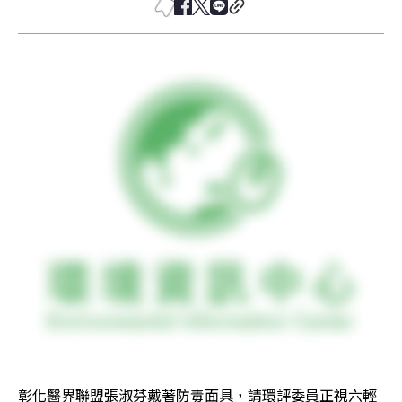
彰化醫界聯盟張淑芬戴著防毒面具，請環評委員正視六輕