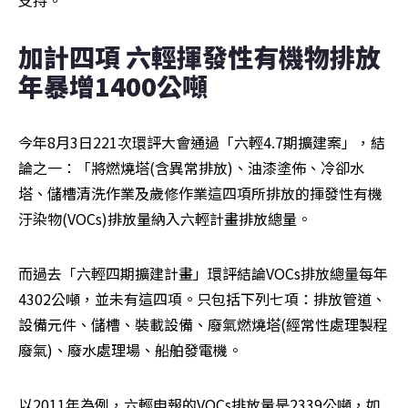
支持。
加計四項 六輕揮發性有機物排放
年暴增1400公噸
今年8月3日221次環評大會通過「六輕4.7期擴建案」，結
論之一：「將燃燒塔(含異常排放)、油漆塗佈、冷卻水
塔、儲槽清洗作業及歲修作業這四項所排放的揮發性有機
汙染物(VOCs)排放量納入六輕計畫排放總量。
而過去「六輕四期擴建計畫」環評結論VOCs排放總量每年
4302公噸，並未有這四項。只包括下列七項：排放管道、
設備元件、儲槽、裝載設備、廢氣燃燒塔(經常性處理製程
廢氣)、廢水處理場、船舶發電機。
以2011年為例，六輕申報的VOCs排放量是2339公噸，如