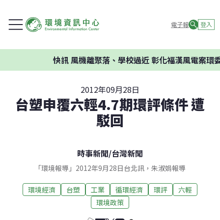
電子報
登入
快訊
風機離聚落、學校過近 彰化福漢風電案環委建
2012年09月28日
台塑申覆六輕4.7期環評條件 遭
駁回
時事新聞
/
台灣新聞
「環境報導」2012年9月28日台北訊，朱淑娟報導
環境經濟
台塑
工業
循環經濟
環評
六輕
環境政策