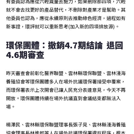
有委員認為應從六輕減量去施力，如果刪除那四項，六輕
就不會去找更好的產品替代，不刪除對產業才是幫助。其
他委員也認為，應從永續原則去推動綠色經濟，過程如有
新事證，環評就可以重新思考(加入新的四項排放源)。
環保團體：撤銷4.7期結論  退回
4.6期審查
昨天審查會前彰化醫界聯盟、雲林縣環保聯盟、雲林淺海
養殖協會等環保團體多人在場外抗議環保署接受申覆案，
而環保署表示上次開會已讓人民充分表達意見，今天不再
開放。環保團體持續在場外抗議直到會議結束都無法入
場。
楊澤民、雲林縣環保聯盟理事長張子見、雲林縣淺海養殖
協會理事長林進郎等人在場外抗議環保署違反程序，根本