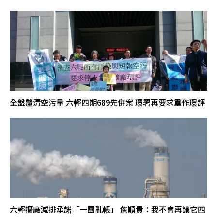
全盤釐清空污量 六輕四期689先併案 環署再要求重作環評
六輕擴廠減排承諾「一團亂帳」 詹順貴：我不會再讓它四