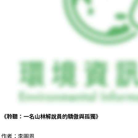
《聆聽：一名山林解說員的驕傲與孤獨》
作者：李圓恩