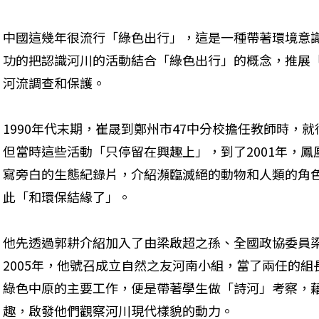
中國這幾年很流行「綠色出行」，這是一種帶著環境意
功的把認識河川的活動結合「綠色出行」的概念，推展
河流調查和保護。
1990年代末期，崔晟到鄭州市47中分校擔任教師時，
但當時這些活動「只停留在興趣上」，到了2001年，
寫旁白的生態紀錄片，介紹瀕臨滅絕的動物和人類的角
此「和環保結緣了」。
他先透過郭耕介紹加入了由梁啟超之孫、全國政協委員
2005年，他號召成立自然之友河南小組，當了兩任的
綠色中原的主要工作，便是帶著學生做「詩河」考察，
趣，啟發他們觀察河川現代樣貌的動力。