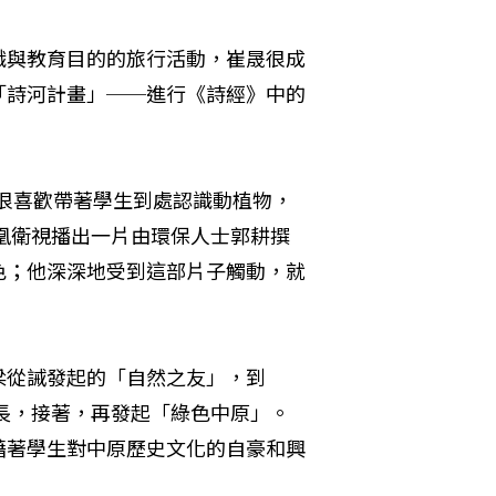
識與教育目的的旅行活動，崔晟很成
「詩河計畫」──進行《詩經》中的
就很喜歡帶著學生到處認識動植物，
鳳凰衛視播出一片由環保人士郭耕撰
色；他深深地受到這部片子觸動，就
梁從誡發起的「自然之友」，到
組長，接著，再發起「綠色中原」。
藉著學生對中原歷史文化的自豪和興