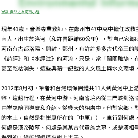
崔晟-自然之友河南小組
現年41歲，音樂專業教師、在鄭州市47中高中擔任政
南人，出生於洛河（和許昌距離60公里），對自己家鄉
河南有古都洛陽、開封、鄭州，有許許多多古代帝王的
《詩經》和《水經注》的河流，只是，當「關關雎鳩、
甚至乾枯消失，這些典籍中記載的人文風土與水文環境
2012年8月初，筆者和台灣環保團體共11人到黃河中
察，這趟行程，在黃河中游、河南省境內從三門峽到洛
由崔晟陪同導覽和介紹。從幾天的相處中，他對家鄉、
的本土，自然是指崔晟所在的「中原」），車行到何處
何處是漢帝陵墓、何處是某某古代貴族之墓、或楚漢相
提到的，總能娓娓道來說上半天。