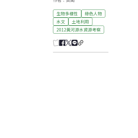
作者：莫聞
生物多樣性
綠色人物
水文
土地利用
2012黃河源水資源考察