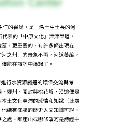
教主任的崔晟，是一名土生土長的河
所代表的「中原文化」津津樂道，
陵墓，更重要的，有許多條出現在
在河之州」的景象不再，河道萎縮，
，僅能在詩詞中遙想了。
上游進行水資源議題的環保交流與考
陽、鄭州、開封與桃花峪，沿途便是
對本土文化豐沛的感情和知識（此處
，他總有滿腹的歷史人文知識可說，
爭之處、哪座山或哪條溪河是詩經中