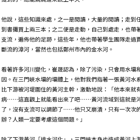
他說，這些知識來處，之一是閱讀，大量的閱讀；走到
到書攤買上兩三本；之二便是走動，自己到處走，也帶
支流，遍佈他的足跡，這些年，他也帶著學生團隊走過
斷流的漳河，當然也包括鄭州市內的金水河。
看著許多河川變化，崔晟認為，除了污染，只會用水壩
因。在三門峽水壩的壩體上，他對我們指著一張黃河水
比下游被河堤圍住的黃河主幹，激動地說：「他本來就
病……這直觀上就能看出來了吧……黃河流域到這就是
了，沒有支流可以調節了……他只又崩潰，只有一次次
辦？人類一定要考慮這個問題。」
除了下游黃河「排水河化」，三門峽本身也造成黃河上