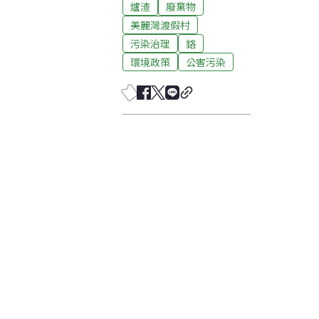
爐渣
廢棄物
美麗灣渡假村
污染治理
鉻
環境政策
公害污染