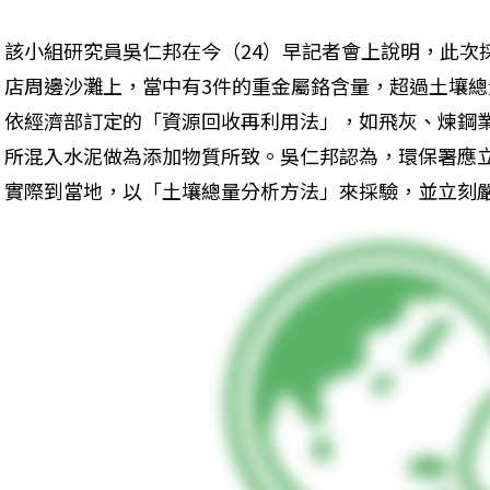
該小組研究員吳仁邦在今（24）早記者會上說明，此次
店周邊沙灘上，當中有3件的重金屬鉻含量，超過土壤總量
依經濟部訂定的「資源回收再利用法」，如飛灰、煉鋼
所混入水泥做為添加物質所致。吳仁邦認為，環保署應
實際到當地，以「土壤總量分析方法」來採驗，並立刻