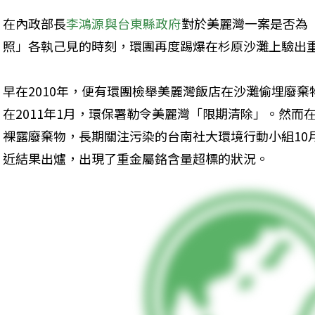
在內政部長
李鴻源與台東縣政府
對於美麗灣一案是否為
照」各執己見的時刻，環團再度踢爆在杉原沙灘上驗出
早在2010年，便有環團檢舉美麗灣飯店在沙灘偷埋廢
在2011年1月，環保署勒令美麗灣「限期清除」。然而
裸露廢棄物，長期關注污染的台南社大環境行動小組10
近結果出爐，出現了重金屬鉻含量超標的狀況。