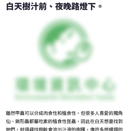
白天樹汁前、夜晚路燈下。
雖然甲蟲可以分成肉食性和植食性，但很多人喜愛的獨角
仙、鍬形蟲都屬吃素的植食性昆蟲，因此在白天想要找到
牠們，就得尋找樹幹會流出汁液的樹種，像許多柑橘類的