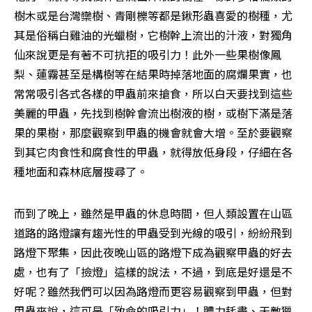
樹木或是台灣欒樹、青剛櫟等都是鍬形蟲喜愛的樹種，尤
其是俗稱白雞油的光蠟樹，它樹幹上流出的汁液，對獨角
仙來說更是有著不可抗拒的吸引力！此外一些果樹像鳳
梨、蓮霧甚至是構樹等在結果時掉落地面的腐爛果實，也
常常吸引各式各樣的甲蟲前來搶食，所以白天要找到這些
美麗的甲蟲，先找到樹幹會流出樹液的樹，或樹下滿是落
果的果樹，那麼觀察到甲蟲的機會就會大增。至於要觀察
到其它肉食性和腐食性的甲蟲，就得放低身段，仔細在各
種地面和森林底層搜尋了。
而到了晚上，雖然是甲蟲的休息時間，但人類設置在山區
道路的路燈讓有趨光性的甲蟲受到光線的吸引，紛紛飛到
路燈下聚集，因此夜晚山區的路燈下成為觀察甲蟲的好去
處，也有了「撿燈」這樣的說法，不過，到底是好還是不
好呢？雖然我們可以因為路燈而更容易觀察到甲蟲，但對
甲蟲來說，這可是「致命的吸引力」！體力耗盡、天敵獵