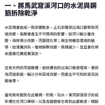
一、將馬武窟溪河口的水泥與鋼
筋拆除乾淨
水泥塊會造成一側淤積較多，土石淤積使出海口變窄和河
道改變，長期會產生不可預測的影響，如河川輸沙量改
變、海岸漂沙改變、河面陸化等；與生物棲息環境的破
壞，如淺灘消失、植物族群改變、魚類減少，並且會在將
來還需花費經費清淤。
往昔天然的河道變遷，造就優良的出海口衝浪環境，會因
為河道束縮，輸沙分布區域改變，而產生不可知的浪況改
變後果。
當地常有居民在此撒網、釣魚、玩水，東河部落孩子的成
年禮也在河口舉辦，以及各國遊客也常到此處衝浪，鋼筋