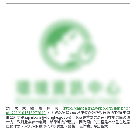
請大家繼續連署(
http://campaign.tw-npo.org/sign.php?
id=2012101618272000
)，大眾必須強力要求東河鄉公所執行拆除工作(東河
鄉公所信箱
superboss@donghe.gov.tw
)，以及更重要的是東河在地居民必須
合力一致對此案表示意見，給予鄉公所壓力，因為河口的工程是不尊重在地居
民的作為，水泥塊對環境也將造成如下影響，我們據此提出訴求：