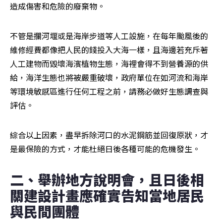
造成傷害和危險的廢棄物。
不管是攔河堰或是海岸步道等人工設施，在每年颱風後的
維修經費都像把人民的錢投入大海一樣，且海邊若充斥著
人工建物而毀壞海濱植物生態，海裡會得不到營養源的供
給，海洋生態也將被嚴重破壞，政府單位在如河流和海岸
等環境敏感區進行任何工程之前，請務必做好生態調查與
評估。
綜合以上因素，盡早拆除河口的水泥鋼筋並回復原狀，才
是最保險的方式，才能杜絕日後各種可能的危機發生。
二、舉辦地方說明會，且日後相
關建設計畫應確實告知當地居民
與民間團體