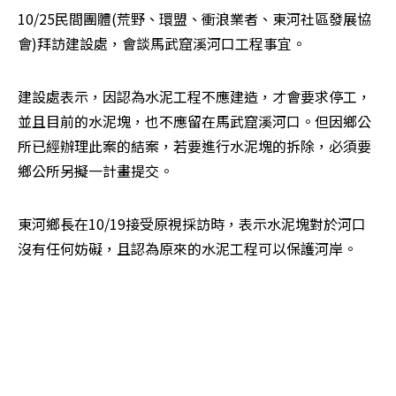
10/25民間團體(荒野、環盟、衝浪業者、東河社區發展協
會)拜訪建設處，會談馬武窟溪河口工程事宜。
建設處表示，因認為水泥工程不應建造，才會要求停工，
並且目前的水泥塊，也不應留在馬武窟溪河口。但因鄉公
所已經辦理此案的結案，若要進行水泥塊的拆除，必須要
鄉公所另擬一計畫提交。
東河鄉長在10/19接受原視採訪時，表示水泥塊對於河口
沒有任何妨礙，且認為原來的水泥工程可以保護河岸。