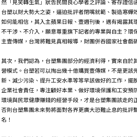
然「見笑轉生氣」狀告民間良心學者之評論、寄存證信
台塑以財大勢大之姿，逼迫批評者閉嘴就範、製造寒蟬
如何能相信，其入主蘋果日報、壹週刊後，遇有揭露其
不干涉、不介入，願意尊重旗下記者的專業與自主？環
主壹傳媒，台灣將難見真相報導，財團併吞國家社會戲碼
其次，我們認為，台塑集團部分的經濟利得，實來自於
營模式。台塑若可以掏出幾十億購買壹傳媒，不是更該
新、減少污染、提升工安水準等等早該做好的工作，擺
企業社會責任，專注顧好本業、做好環境保護和工安預
環境與民眾健康賺錢的經營手段，才是台塑集團該走的
否則台塑集團未來勢將面對各界更廣大恐難止息的批評
名！