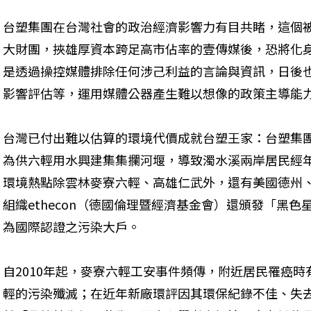
台塑集團在台灣社會的政治經濟影響力有目共睹，這個
大財團，挾雄厚資本跨足高市佔率的壹傳媒後，恐將化
是透過操控媒體排除任何涉己利益的言論與資訊，日後
影響評估等，運用媒體公器產生難以想像的政策主導能
台灣已付出難以估算的環境代價成就台塑王家：台塑集團
為供六輕用水興建集集攔河堰，導致濁水溪兩岸居民經
環境熱點除雲林麥寮六輕、高雄仁武外，還有美國德州、
組織ethecon（德國倫理暨經濟基金會）還頒發「黑
為國際認證之污染大戶。
自2010年起，麥寮六輕工安事件頻傳，附近居民罹癌
輕的污染殲滅；在近年新廠環評因其環保紀錄不佳、失