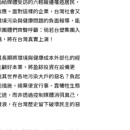
函給媒體受訪的六輕廠邊罹癌居民，
效應。面對這樣的企業，台灣社會又
環境污染與健康問題的負面報導，能
保團體們齊聲呼籲：倘若台塑集團入
，將在台灣真實上演！ 
其長期將環境與健康成本外部化的經
先顧好本業，將盈餘投資在設備更
脫其世界各地污染大戶的惡名？負起
防措施，揚棄便宜行事、靠犧牲生態
正途，而非透過控制媒體消弭異己，
聲浪，在台灣歷史留下破壞民主的惡