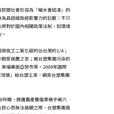
被民間社會形容為「喊水會結凍」的
身為具超級政經影響力的巨獸：不只
也將對於國內相關政策法制，如環境
力。
排放之二氧化碳約佔台灣的1/4；
年飽受揚塵之苦；被台塑集團污染的
柬埔寨施亞努市等。2009年國際
色星球獎」給台塑王家，顯見台塑集團
時有所聞，周邊農產養殖業幾乎被六
去民心而無法過關之際，台塑集團竟