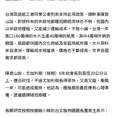
台灣區造紙工會同業公會則表支持此項政策，總幹事陳崑
山說，即使所有的休耕地都種短期經濟林也不夠，但國內
以休耕地種植，又能減少運輸成本，不無小補。台灣一年
進口160萬噸的木片生產40萬噸的紙漿，其中4萬噸外銷到
韓國，其餘都供國內文化用紙及家庭用紙所需。木片原料
來自澳洲，運輸成本相當高，價格也不斷提高，世界各國
需求都很高。
陳崑山說，尤加利樹（桉樹）6年就會長到直徑20公分以
上，適合砍伐。不過尤加利樹長得很快，又高又瘦，颱風
一來，可能造成風倒，他認為，種植風險農民應有心理準
備，建議選擇矮短樹種。
長期研究桉樹枝癭釉小蜂的台北植物園園長董景生表示，