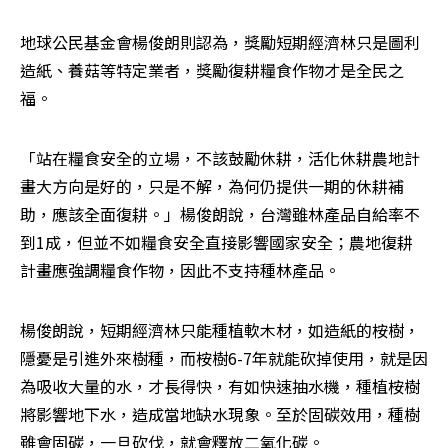
地球公民基金會楊俊朗則認為，獎勵短期經濟林只是圖利
造紙、養菇等特定業者，獎勵復耕糧食作物才是全民之
福。
「站在糧食安全的立場，不該鼓勵休耕，活化休耕農地計
畫大方向是好的，只是不解，為何仍提供一期的休耕補
助，應該全面復耕。」楊俊朗說，台灣雖林產品自給率不
到1成，但並不如糧食安全直接影響國家安全；農地復耕
計畫應強調糧食作物，因此不支持種林產品。
楊俊朗說，短期經濟林只能種植軟木材，如造紙的桉樹，
隱憂是引進外來樹種，而桉樹6-7年就能砍掉使用，就是因
為吸收大量的水，才長得快，有如快速抽水機，種植桉樹
將影響地下水，造成當地缺水現象。至於固碳效用，種樹
雖會固碳，一旦砍伐，就會釋放二氧化碳。