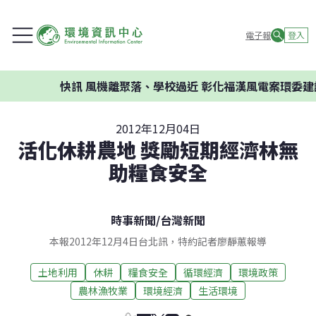
電子報
登入
快訊
風機離聚落、學校過近 彰化福漢風電案環委建議
2012年12月04日
活化休耕農地 獎勵短期經濟林無
助糧食安全
時事新聞
/
台灣新聞
本報2012年12月4日台北訊，特約記者廖靜蕙報導
土地利用
休耕
糧食安全
循環經濟
環境政策
農林漁牧業
環境經濟
生活環境