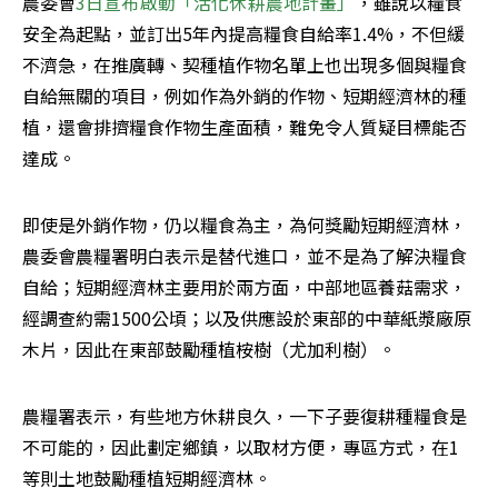
農委會
3日宣布啟動「活化休耕農地計畫」
，雖說以糧食
安全為起點，並訂出5年內提高糧食自給率1.4%，不但緩
不濟急，在推廣轉、契種植作物名單上也出現多個與糧食
自給無關的項目，例如作為外銷的作物、短期經濟林的種
植，還會排擠糧食作物生產面積，難免令人質疑目標能否
達成。
即使是外銷作物，仍以糧食為主，為何獎勵短期經濟林，
農委會農糧署明白表示是替代進口，並不是為了解決糧食
自給；短期經濟林主要用於兩方面，中部地區養菇需求，
經調查約需1500公頃；以及供應設於東部的中華紙漿廠原
木片，因此在東部鼓勵種植桉樹（尤加利樹）。
農糧署表示，有些地方休耕良久，一下子要復耕種糧食是
不可能的，因此劃定鄉鎮，以取材方便，專區方式，在1
等則土地鼓勵種植短期經濟林。