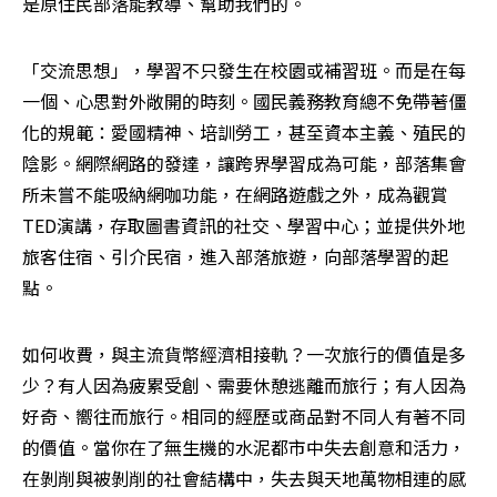
是原住民部落能教導、幫助我們的。
「交流思想」，學習不只發生在校園或補習班。而是在每
一個、心思對外敞開的時刻。國民義務教育總不免帶著僵
化的規範：愛國精神、培訓勞工，甚至資本主義、殖民的
陰影。網際網路的發達，讓跨界學習成為可能，部落集會
所未嘗不能吸納網咖功能，在網路遊戲之外，成為觀賞
TED演講，存取圖書資訊的社交、學習中心；並提供外地
旅客住宿、引介民宿，進入部落旅遊，向部落學習的起
點。
如何收費，與主流貨幣經濟相接軌？一次旅行的價值是多
少？有人因為疲累受創、需要休憩逃離而旅行；有人因為
好奇、嚮往而旅行。相同的經歷或商品對不同人有著不同
的價值。當你在了無生機的水泥都市中失去創意和活力，
在剝削與被剝削的社會結構中，失去與天地萬物相連的感