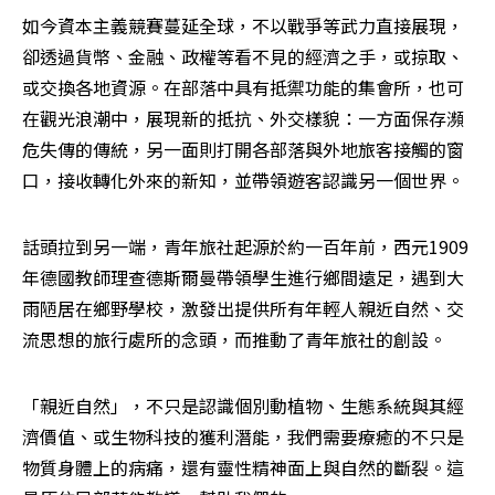
如今資本主義競賽蔓延全球，不以戰爭等武力直接展現，
卻透過貨幣、金融、政權等看不見的經濟之手，或掠取、
或交換各地資源。在部落中具有抵禦功能的集會所，也可
在觀光浪潮中，展現新的抵抗、外交樣貌：一方面保存瀕
危失傳的傳統，另一面則打開各部落與外地旅客接觸的窗
口，接收轉化外來的新知，並帶領遊客認識另一個世界。
話頭拉到另一端，青年旅社起源於約一百年前，西元1909
年德國教師理查德斯爾曼帶領學生進行鄉間遠足，遇到大
雨陋居在鄉野學校，激發出提供所有年輕人親近自然、交
流思想的旅行處所的念頭，而推動了青年旅社的創設。
「親近自然」，不只是認識個別動植物、生態系統與其經
濟價值、或生物科技的獲利潛能，我們需要療癒的不只是
物質身體上的病痛，還有靈性精神面上與自然的斷裂。這