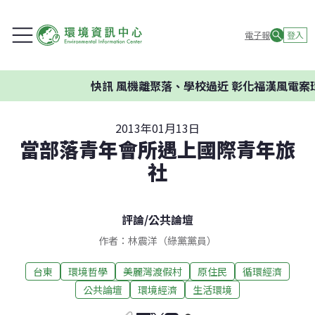
電子報
登入
快訊
風機離聚落、學校過近 彰化福漢風電案環
2013年01月13日
當部落青年會所遇上國際青年旅
社
評論
/
公共論壇
作者：林震洋（綠黨黨員）
台東
環境哲學
美麗灣渡假村
原住民
循環經濟
公共論壇
環境經濟
生活環境