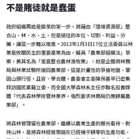
不是賭徒就是蠢蛋
政府組織再造是變革的第一步，將藉由「環境資源部」整
合山、林、水、土，但是過往的本位、切割、利益、分
贓，讓這一步難以推進。2013年1月3日17位立法委員以林
業是攸關民生的重要產業為由，擬具「農業部組織法」草
案，美其名為「垂直整合農林漁牧業」，就是企圖將林務
局與林業試驗所搶回農業部。這是計畫性的爭搶地盤、鞏
固山頭行徑，且官、學合體，農委會主委陳保基早已密集
拜訪國民黨籍立委，而全國大學森林系主任亦聯名投書媒
體「代表森林學術暨林業界，強烈要求林務局仍應歸屬農
業部」。
將森林管理留在農業部，繼續以農業生產的眼光看待、對
待山林，是將森林經營限縮在已經幾乎歸零的生產功能，