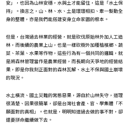
安」，也因為山林安穩，水與土才能留住，這是「水土保
持」。換言之，山、林、水、土是環環相扣、牽一髮動全
身的整體，亦是我們能搭建安身立命家園的根本。
但是，台灣過去林業的經營，就是砍伐原始林外加人工造
林，而後續的農業上山，也是一樣砍樹外加種植檳榔、蔬
菜、茶葉、水果等作物，這些行為有一個共同的邏輯，就
是將森林管理當作是農業經營，而長期向天爭地的經營結
果，即是你我刻正面對的森林瓦解、水土不保與國土崩壞
的現況。
水土橫流、國土災難的常態惡果，源自於山林失守，道理
很清楚、因果很簡單，卻是台灣社會產、官、學集體「不
願面對的真相」。也就是，明明知道過去做的事不對，卻
還要拼命繼續做下去。