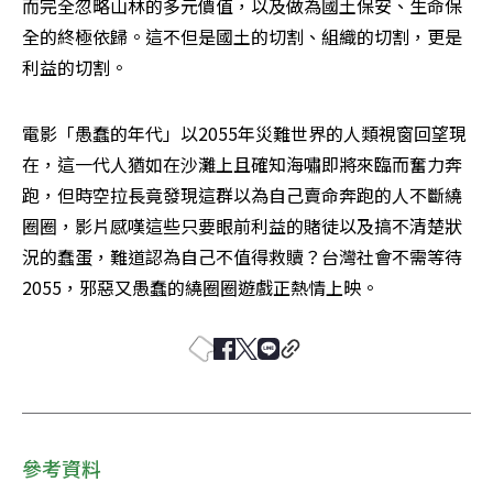
而完全忽略山林的多元價值，以及做為國土保安、生命保
全的終極依歸。這不但是國土的切割、組織的切割，更是
利益的切割。
電影「愚蠢的年代」以2055年災難世界的人類視窗回望現
在，這一代人猶如在沙灘上且確知海嘯即將來臨而奮力奔
跑，但時空拉長竟發現這群以為自己賣命奔跑的人不斷繞
圈圈，影片感嘆這些只要眼前利益的賭徒以及搞不清楚狀
況的蠢蛋，難道認為自己不值得救贖？台灣社會不需等待
2055，邪惡又愚蠢的繞圈圈遊戲正熱情上映。
參考資料