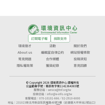
訂閱電子報
捐款支持
環境徵才
活動
關於我們
About us
編輯室自律公約
網站授權條款
常見問題
合作媒體
投稿須知
隱私權政策
獲獎紀錄
意見回饋
© Copyright 2026 環境資訊中心 版權所有
公益勸募字號：
衛部救字第1141364365號
服務信箱：
service@tnf.org.tw
投稿信箱：
infor@e-info.org.tw
客服電話：070-10101-666／02-2910-6000
地址：231023新北市新店區民權路48號3樓（近捷運大坪林站1號出口）