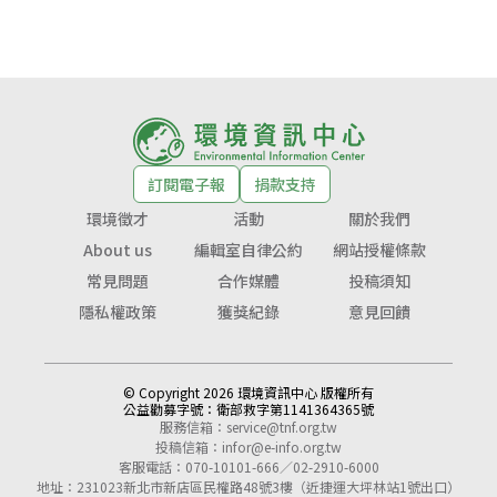
訂閱電子報
捐款支持
環境徵才
活動
關於我們
About us
編輯室自律公約
網站授權條款
常見問題
合作媒體
投稿須知
隱私權政策
獲獎紀錄
意見回饋
© Copyright 2026 環境資訊中心 版權所有
公益勸募字號：
衛部救字第1141364365號
服務信箱：
service@tnf.org.tw
投稿信箱：
infor@e-info.org.tw
客服電話：070-10101-666／02-2910-6000
地址：231023新北市新店區民權路48號3樓（近捷運大坪林站1號出口）