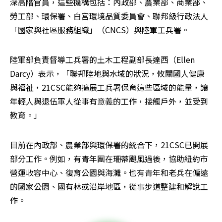
深高階官員，這些機構包括：內政部、農業部、商業部、
勞工部、環保署、白宮環境品質委員會、聯邦級行政法人
「國家與社區服務組織」（CNCS）與陸軍工兵署。
陸軍部負責督導工兵署的土木工程副部長達西（Ellen 
Darcy）表示，「聯邦陸地與水域的狀況，攸關國人健康
與福祉，21CSC能夠擴展工兵署保育這些區域的能量，讓
年輕人與退伍軍人從事有意義的工作，接觸戶外，並受到
教育。」
目前在內政部、農業部與環保署的統合下，21CSC已開展
部分工作。例如，有青年團在珊蒂颶風過後，協助紐約市
營運收容中心、復育公園與海灘。也有青年和老兵在偏遠
的國家公園、國有林或沿岸地區，從事步道整建和解說工
作。