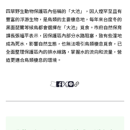
四草野生動物保護區內俗稱的「大池」，因人煙罕至且有
豐富的浮游生物，是鳥類的主要棲息地，每年來台度冬的
黑面琵鷺等候鳥都會選擇在「大池」覓食。市府自然保育
課長張福平表示，因保護區內部分水路阻塞，致有些漥地
成為死水，影響自然生態，也無法吸引鳥類棲息覓食，已
全面整理保護區內的排水線路，掌握水的流向和流量，營
造更適合鳥類棲息的環境。 
