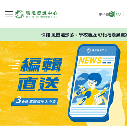
電子報
登入
快訊
風機離聚落、學校過近 彰化福漢風電案