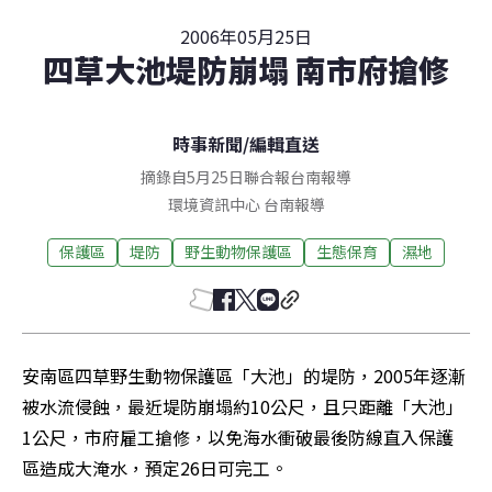
2006年05月25日
四草大池堤防崩塌 南市府搶修
時事新聞
/
編輯直送
摘錄自5月25日聯合報台南報導
環境資訊中心
台南
報導
保護區
堤防
野生動物保護區
生態保育
濕地
安南區四草野生動物保護區「大池」的堤防，2005年逐漸
被水流侵蝕，最近堤防崩塌約10公尺，且只距離「大池」
1公尺，市府雇工搶修，以免海水衝破最後防線直入保護
區造成大淹水，預定26日可完工。 