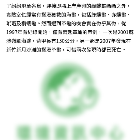
了紛紛飛至各島，迎接即將上岸產卵的綠蠵龜媽媽之外，
實驗室也經常有擱淺獲救的海龜，包括綠蠵龜、赤蠵龜、
玳瑁及欖蠵龜。然而遇到革龜的機會實在微乎其微，從
1997年有紀錄開始，僅有兩起革龜的案例，一次是2001蘇
澳嶺腳海邊，背甲長有150公分，另一起是2007年發現在
新竹新月沙灘的擱淺革龜，可惜兩次發現時都已死亡。