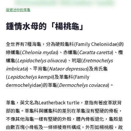
復健池中的革龜
鍾情水母的「楊桃龜」
全世界有7種海龜，分為硬殼龜科(Family Cheloniidae)的
綠蠵龜(
Chelonia mydas
)、赤蠵龜(
Caratta caretta
)、欖
蠵龜(
Lepidochelys olivacea
)、玳瑁(
Eretmochelys 
imbricata
)、平背龜(
Nataor depressus
)及肯氏龜
(
Lepidochelys kempii
)及革龜科(Family 
dermochelyidae)的革龜(
Dermochelys coviacea
)。
革龜，英文名為Leatherback turtle，意指有著皮革狀背
部的龜。革龜科與蠵龜科的差別在革龜沒有堅硬的骨板，
不像其他海龜一樣有堅硬的外殼，體內骨板退化，龜殼是
由數百塊小骨板及一條條棱脊所構成，外形如楊桃般，故