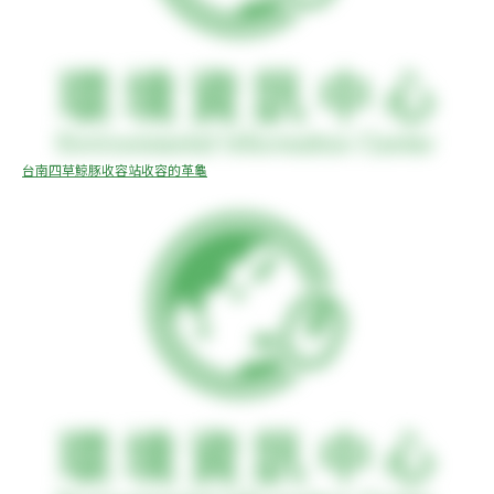
台南四草鯨豚收容站收容的革龜