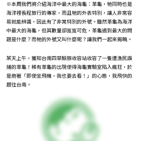
※本周我們將介紹海洋中最大的海龜：革龜，牠同時也是
海洋裡長程旅行的專家，而且牠的外表特別，讓人非常容
易就能辨識，因此有了非常特別的外號。雖然革龜為海洋
中最大的海龜，但其數量卻岌岌可危，革龜遇到最大的問
題是什麼？而牠的外號又叫什麼呢？讓我們一起來揭曉。
某天上午，獲知台南四草鯨豚收容站收容了一隻遭漁民誤
捕的革龜！稀有革龜的出現使得海龜實驗室陷入瘋狂，於
是抱著「即使坐飛機，我也要去看！」的心態，我飛快的
趕往台南。