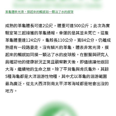
革龜體表光滑，摸起來的觸感如一顆沾了水的皮球
成熟的革龜體長可達2公尺，體重可達500公斤；此次為實
驗室第三起接獲的革龜通報，幸運的是其並未死亡。這隻
革龜體重達124公斤，龜殼長110公分，寬84公分，仍離成
熟還有一段路要走。沒有鱗片的革龜，體表非常光滑，摸
起來的觸感如同摸一顆沾了水的皮球般。在獸醫與研究人
員確認他的健康狀況正常且觀察數天後，即儘速讓他返回
大海，繼續牠的生命之旅。除了平背龜與肯氏龜外，其餘
5種海龜都是大洋洄游性物種，其中尤以革龜的洄游範圍
最為廣泛，從北大西洋到南太平洋等海域都是牠會出沒的
地方。