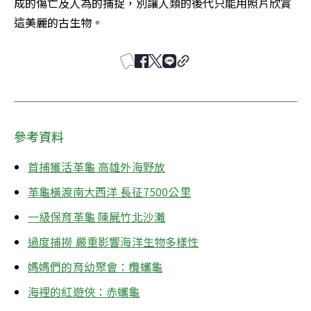
成的傷亡及人為的捕捉，別讓人類的後代只能用照片欣賞
這美麗的古生物。
參考資料
首捕獲活革龜 高雄外海野放
革龜橫渡南大西洋 長征7500公里
一級保育革龜 陳屍竹北沙灘
過度捕撈 嚴重影響海洋生物多樣性
媽媽們的育幼聚會：欖蠵龜
海裡的紅遊俠：赤蠵龜