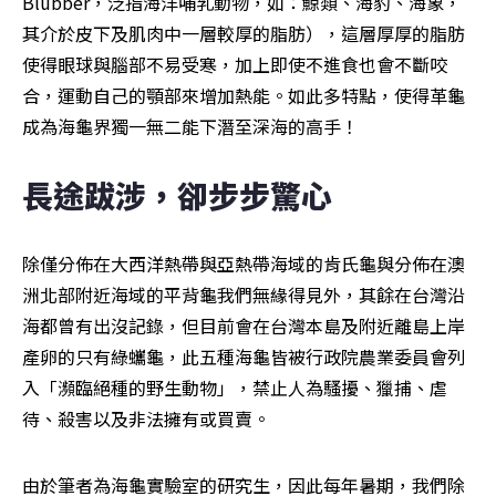
Blubber，泛指海洋哺乳動物，如：鯨類、海豹、海象，
其介於皮下及肌肉中一層較厚的脂肪），這層厚厚的脂肪
使得眼球與腦部不易受寒，加上即使不進食也會不斷咬
合，運動自己的顎部來增加熱能。如此多特點，使得革龜
成為海龜界獨一無二能下潛至深海的高手！
長途跋涉，卻步步驚心
除僅分佈在大西洋熱帶與亞熱帶海域的肯氏龜與分佈在澳
洲北部附近海域的平背龜我們無緣得見外，其餘在台灣沿
海都曾有出沒記錄，但目前會在台灣本島及附近離島上岸
產卵的只有綠蠵龜，此五種海龜皆被行政院農業委員會列
入「瀕臨絕種的野生動物」，禁止人為騷擾、獵捕、虐
待、殺害以及非法擁有或買賣。
由於筆者為海龜實驗室的研究生，因此每年暑期，我們除