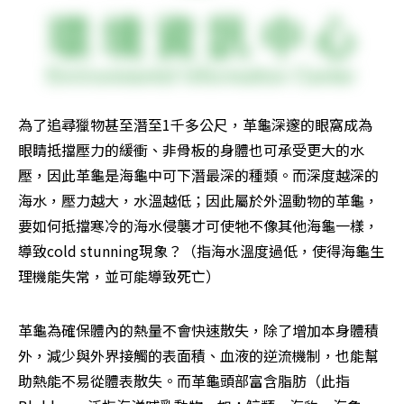
為了追尋獵物甚至潛至1千多公尺，革龜深邃的眼窩成為
眼睛抵擋壓力的緩衝、非骨板的身體也可承受更大的水
壓，因此革龜是海龜中可下潛最深的種類。而深度越深的
海水，壓力越大，水溫越低；因此屬於外溫動物的革龜，
要如何抵擋寒冷的海水侵襲才可使牠不像其他海龜一樣，
導致cold stunning現象？（指海水溫度過低，使得海龜生
理機能失常，並可能導致死亡）
革龜為確保體內的熱量不會快速散失，除了增加本身體積
外，減少與外界接觸的表面積、血液的逆流機制，也能幫
助熱能不易從體表散失。而革龜頭部富含脂肪（此指