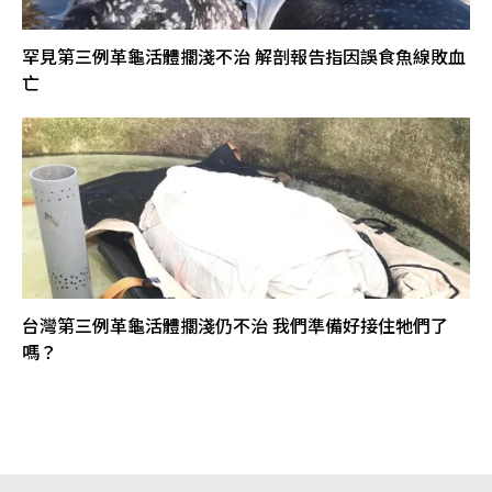
罕見第三例革龜活體擱淺不治 解剖報告指因誤食魚線敗血
亡
台灣第三例革龜活體擱淺仍不治 我們準備好接住牠們了
嗎？