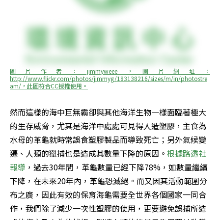
圖片作者：jimmyweee，圖片網址：
http://www.flickr.com/photos/jimmyg/183138216/sizes/m/in/photostre
am/，此圖符合CC授權使用。
然而這樣的海中巨無霸卻與其他海洋生物一樣面臨著極大
的生存威脅，尤其是海洋中處處可見得人造塑膠，主食為
水母的革龜就時常誤食塑膠製品而導致死亡；另外氣候變
遷、人類的獵捕也是造成其數量下降的原因。
根據路透社
報導
，過去30年間，革龜數量已經下降78%，如數量繼續
下降，在未來20年內，革龜恐滅絕。而又因其活動範圍分
布之廣，因此有效的保育海龜需要全世界各個國家一同合
作，我們除了減少一次性塑膠的使用，更要避免誤捕所造