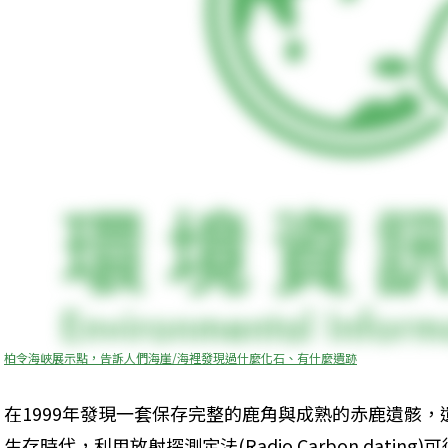
柏令海峽展示點，告訴人們海崖/海裡發現過什麼化石、有什麼遺跡
在1999年發現一套保存完整的鹿角與成熟的赤鹿遺骸
生存時代，利用放射探測定法(Radio Carbon dati