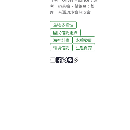
作者：Oliver Maurice；譯
者：范鑫榆、蔡錫昌；整
理：台灣環境資訊協會
生物多樣性
國民信託組織
海神計畫
永續發展
環境信託
生態保育