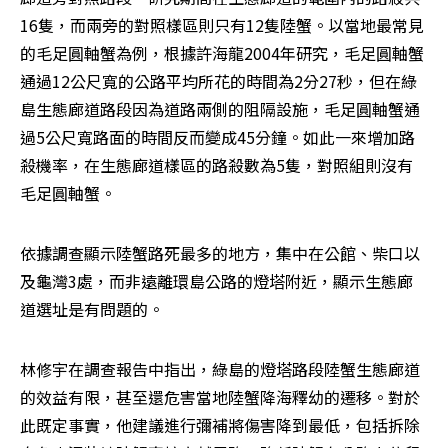
16隻，而兩旁的對照樣區則只有12隻陸蟹。以當地最常見
的毛足圓軸蟹為例，根據許海龍2004年研究，毛足圓軸蟹
通過12公尺寬的公路平均所花的時間為2分27秒，但在綠
島生態廊道路段因為道路兩側的阻隔設施，毛足圓軸蟹通
過5公尺寬路面的時間反而變成45分鐘。如此一來增加路
殺機率，在生態廊道樣區的路殺數為5隻，對照組則沒有
毛足圓軸蟹。
依據調查顯示陸蟹路死最多的地方，集中在公館、柴口以
及龜灣3處，而非遠離環島公路的燈塔附近，顯示生態廊
道選址是有問題的。
林修宇在調查報告中指出，綠島的燈塔路段陸蟹生態廊道
的效益有限，甚至還危害當地陸蟹降海釋幼的遷移。對於
此既定事實，他建議進行彌補將傷害降到最低，包括拆除