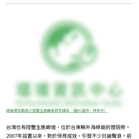
綠島燈塔路段之陸蟹生態廊道研究樣區 （圖片提供：林修宇）
台灣也有陸蟹生態廊道，位於台東縣外海綠島的燈塔旁。
2007年設置以來，對於保育成效，引發不少討論聲浪。前