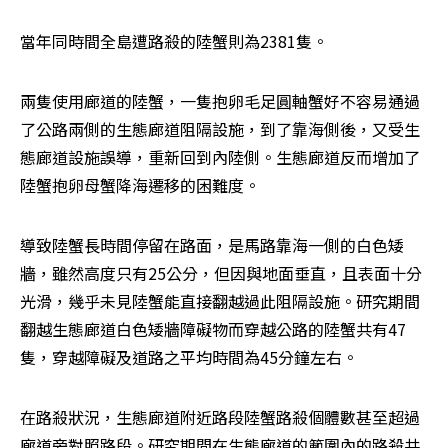
當年同時間全島遭路殺的陸蟹則為2381隻。
兩隻使用廊道的陸蟹，一隻抱卵毛足圓軸蟹好不容易通過
了公路兩側的生態廊道阻隔設施，到了靠海側後，又受生
態廊道設施誤導，重新回到內陸側。生態廊道反而增加了
陸蟹抱卵母蟹降海遷移的困難度。
導致陸蟹長時間停留在路面，是馬路靠海一側的白色矮
牆，雖然高度只有25公分，但因與地面垂直，且表面十分
光滑，幾乎未見陸蟹能直接翻越過此阻隔設施。研究期間
翻越生態廊道白色矮牆障礙物而穿越公路的陸蟹共有47
隻，穿越障礙及道路之平均時間為45分鐘左右。
在路殺狀況，生態廊道附近路段陸蟹路殺個體數甚至超過
廊道旁對照路段。研究期間在生態廊道的範圍內的路殺共