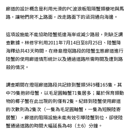
廊道的設計概念是利用光滑的PC波浪板阻隔蟹類棲地與馬
路，讓牠們爬不上路面，改走路面下的涵洞通向海邊。
這項設施能不能協助陸蟹抵達海岸或減少路殺，則缺乏調
查數據。林修宇利用2011年7月14日至8月25日、陸蟹降
海釋幼共43天時間，在綠島燈塔路段的陸蟹生態廊道進行
陸蟹的使用廊道情形統計以及通過道路所需時間及遭到路
殺的情況。
調查期間在燈塔廊道路段共記錄到蟹類5科9種165隻，其
中79隻抱卵母蟹，以毛足圓軸蟹71隻居多；屬於保育類動
物的椰子蟹在此出現的則僅有2隻。紀錄到陸蟹使用廊道
的次數則為2隻次（一隻為毛足圓軸蟹，一隻為短腕陸寄
居蟹），廊道的阻隔設施未能有效引導陸蟹到位，卻使陸
蟹通過道路的時間大幅延長為48（±6）分鐘。