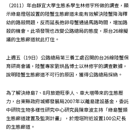
（2011）年由靜宜大學生態系學生林修宇所做的調查，顯
示綠島燈塔設置的陸蟹生態廊道未能有效解決陸蟹降海釋
幼的路殺問題，反而延長抱卵母蟹通過馬路時間，增加路
殺的機會。此項發現也改變公路總局的態度，原台26線擬
議的生態廊道就此打住。
上週五（19日）公路總局第三養工處召開的台26線陸蟹保
育研商會議，陸蟹專家劉烘昌博士以林修宇的調查數據，
說明陸蟹生態廊道不可行的原因，獲得公路總局採納。
為了解決綠島7、8月旅遊旺季人、車大增帶來的生態壓
力，台東縣政府城鄉發展局2007年以離島建設基金，委託
中研院生物多樣性研究中心研究員陳章波主持「綠島蟹類
生態廊道建置及監測計畫」，於燈塔附近設置100公尺長
的生態廊道。