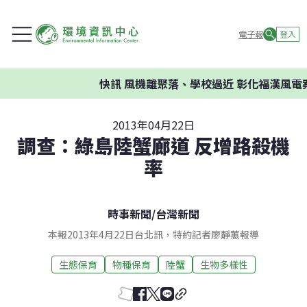
電子報
登入
快訊
風機離聚落、學校過近 彰化福漢風電案
2013年04月22日
調查：綠島陸蟹廊道 反增路殺機
率
時事新聞
/
台灣新聞
本報2013年4月22日台北訊，特約記者廖靜蕙報導
生態保育
物種保育
陸蟹
生物多樣性