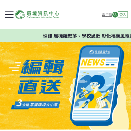
電子報
登入
快訊
風機離聚落、學校過近 彰化福漢風電案