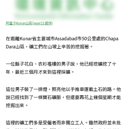
阿富汗Kunar山區(seair21提供)
在距離Kunar省主要城市Assadabad市50公里處的Chapa 
Dara山區，礦工們在山坡上辛苦的挖掘著。
一位鬍子花白、衣衫襤褸的男子說，他已經挖礦挖了十
年，最近三個月才來到這裡採礦。
這位男子裝了一排燈，照亮他以手推車運載土石的路。他
說已經找到了一條寶石礦脈，但還要再花上幾個星期才能
挖掘出來。
這裡的礦工們多是受僱者而非獨立工人。雖然政府並未批