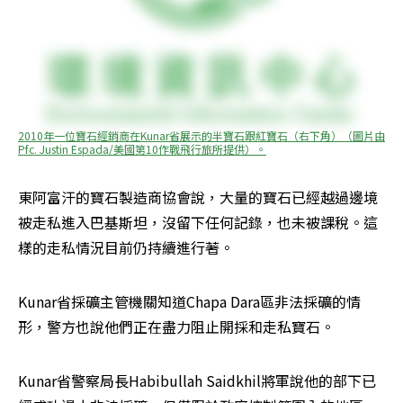
2010年一位寶石經銷商在Kunar省展示的半寶石跟紅寶石（右下角）（圖片由
Pfc. Justin Espada/美國第10作戰飛行旅所提供）。
東阿富汗的寶石製造商協會說，大量的寶石已經越過邊境
被走私進入巴基斯坦，沒留下任何記錄，也未被課稅。這
樣的走私情況目前仍持續進行著。
Kunar省採礦主管機關知道Chapa Dara區非法採礦的情
形，警方也說他們正在盡力阻止開採和走私寶石。
Kunar省警察局長Habibullah Saidkhil將軍說他的部下已