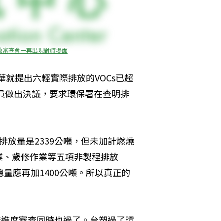
致審查會一再出現對峙場面
華就提出六輕實際排放的VOCs已超
委員做出決議，要求環保署在查明排
s排放量是2339公噸，但未加計燃燒
業、歲修作業等五項非製程排放
總量應再加1400公噸。所以真正的
7期依進度審查同時也過了。台塑過了環