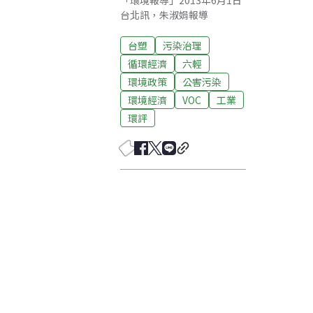
「環境報導」2013年6月1日
台北訊，朱淑娟報導
台塑
污染治理
循環經濟
六輕
環境政策
公害污染
環境經濟
VOC
工業
環評