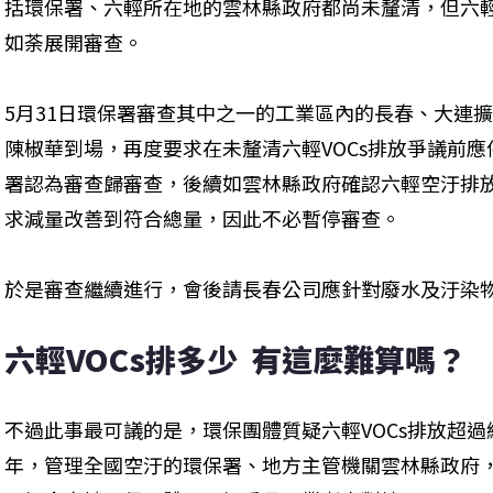
括環保署、六輕所在地的雲林縣政府都尚未釐清，但六
如荼展開審查。
5月31日環保署審查其中之一的工業區內的長春、大連
陳椒華到場，再度要求在未釐清六輕VOCs排放爭議前
署認為審查歸審查，後續如雲林縣政府確認六輕空汙排
求減量改善到符合總量，因此不必暫停審查。
於是審查繼續進行，會後請長春公司應針對廢水及汙染
六輕VOCs排多少  有這麼難算嗎？
不過此事最可議的是，環保團體質疑六輕VOCs排放超
年，管理全國空汙的環保署、地方主管機關雲林縣政府