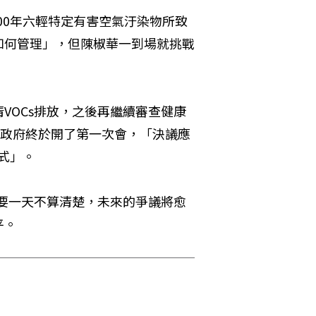
100年六輕特定有害空氣汙染物所致
如何管理」，但陳椒華一到場就挑戰
VOCs排放，之後再繼續審查健康
縣政府終於開了第一次會，「決議應
方式」。
只要一天不算清楚，未來的爭議將愈
平。