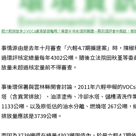
把六輕排放多少VOCs講清楚很難嗎？需要半年來環保團體一再到環評會中踢館，導
事情源由是去年十月審查「六輕4.7期擴建案」時，陳椒
過環評核定總量每年4302公噸。隨後立法院田秋堇等
放量未超過核定量前不得審查。
事後環保署與雲林縣開會討論，2011年六輕申報的VOC
塔（含異常排放）、油漆塗佈、冷卻水塔、儲槽清洗作
1133公噸、以及原低估的油水分離、燃燒塔 267公噸，
排放量應該是3739公噸。
而因為3739噸還在總量4302噸限值內，於是六輕4.