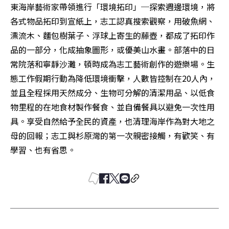
東海岸藝術家帶領進行「環境拓印」─探索週邊環境，將
各式物品拓印到宣紙上，志工認真搜索觀察，用破魚網、
漂流木、麵包樹葉子、浮球上寄生的藤壺，都成了拓印作
品的一部分，化成抽象圖形，或優美山水畫。部落中的日
常院落和寧靜沙灘，頓時成為志工藝術創作的遊樂場。生
態工作假期行動為降低環境衝擊，人數皆控制在20人內，
並且全程採用天然成分、生物可分解的清潔用品、以低食
物里程的在地食材製作餐食、並自備餐具以避免一次性用
具。享受自然給予全民的資產，也清理海岸作為對大地之
母的回報；志工與杉原灣的第一次親密接觸，有歡笑、有
學習、也有省思。