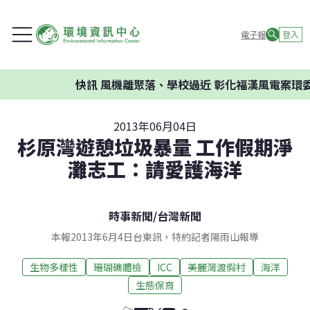
電子報
登入
快訊
風機離聚落、學校過近 彰化福漢風電案環委建議
2013年06月04日
杉原灣遊憩垃圾暴量 工作假期淨
灘志工：請愛護海洋
時事新聞
/
台灣新聞
本報2013年6月4日台東訊，特約記者陽雨山報導
生物多樣性
珊瑚礁體檢
ICC
美麗灣渡假村
海洋
生態保育