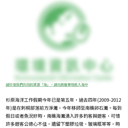
請珍惜我們共同的資源「海」，請勿將廢棄物丟入海中
杉原海洋工作假期今年已是第五年，過去四年(2009-2012
年)是在刺桐部落前方淨灘，今年移師至南礁卵石灘。每到
假日或者魚況好時，南礁海灘湧入許多釣客與遊客，可惜
許多遊客公德心不佳，遺留下塑膠垃圾、玻璃瓶等等，時