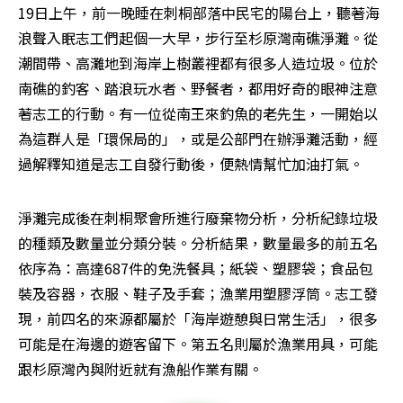
19日上午，前一晚睡在刺桐部落中民宅的陽台上，聽著海
浪聲入眠志工們起個一大早，步行至杉原灣南礁淨灘。從
潮間帶、高灘地到海岸上樹叢裡都有很多人造垃圾。位於
南礁的釣客、踏浪玩水者、野餐者，都用好奇的眼神注意
著志工的行動。有一位從南王來釣魚的老先生，一開始以
為這群人是「環保局的」，或是公部門在辦淨灘活動，經
過解釋知道是志工自發行動後，便熱情幫忙加油打氣。
淨灘完成後在刺桐聚會所進行廢棄物分析，分析紀錄垃圾
的種類及數量並分類分裝。分析結果，數量最多的前五名
依序為：高達687件的免洗餐具；紙袋、塑膠袋；食品包
裝及容器，衣服、鞋子及手套；漁業用塑膠浮筒。志工發
現，前四名的來源都屬於「海岸遊憩與日常生活」，很多
可能是在海邊的遊客留下。第五名則屬於漁業用具，可能
跟杉原灣內與附近就有漁船作業有關。