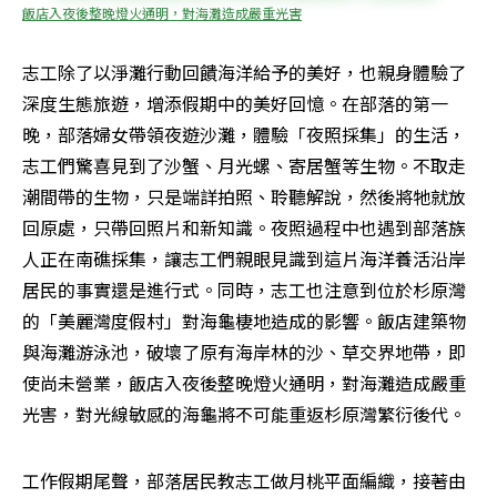
飯店入夜後整晚燈火通明，對海灘造成嚴重光害
志工除了以淨灘行動回饋海洋給予的美好，也親身體驗了
深度生態旅遊，增添假期中的美好回憶。在部落的第一
晚，部落婦女帶領夜遊沙灘，體驗「夜照採集」的生活，
志工們驚喜見到了沙蟹、月光螺、寄居蟹等生物。不取走
潮間帶的生物，只是端詳拍照、聆聽解說，然後將牠就放
回原處，只帶回照片和新知識。夜照過程中也遇到部落族
人正在南礁採集，讓志工們親眼見識到這片海洋養活沿岸
居民的事實還是進行式。同時，志工也注意到位於杉原灣
的「美麗灣度假村」對海龜棲地造成的影響。飯店建築物
與海灘游泳池，破壞了原有海岸林的沙、草交界地帶，即
使尚未營業，飯店入夜後整晚燈火通明，對海灘造成嚴重
光害，對光線敏感的海龜將不可能重返杉原灣繁衍後代。
工作假期尾聲，部落居民教志工做月桃平面編織，接著由