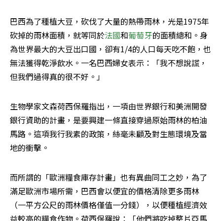
巴西為了種植大豆，砍伐了大量的熱帶雨林，光是1975年
砍掉的雨林面積，就等同於
法國
和
葡萄牙
的面積總和。身
為世界最大的大豆出口國，卻有1/4的人口每天吃不飽，也
無法獲得乾淨飲水。一名巴西婦女表示：「我不想說謊，
但我們過得真的很不好。」
生物學家文森荷西保羅指出，一項由世界銀行和美洲開發
銀行資助的計畫，是要興建一條直接穿過原始雨林的柏油
馬路。這項我行我素的政策，絲毫未顧及對生態環境及當
地的衝擊。
而所謂的「歐洲糧食庫存計畫」也有異曲同工之妙，為了
滿足歐洲市場所需，巴西會以便宜的價格清除更多雨林
（一平方公尺的雨林價格僅值一分錢），以便種植經濟效
益較高的糧食作物。荷西保羅說：「他們將吃掉整片亞馬