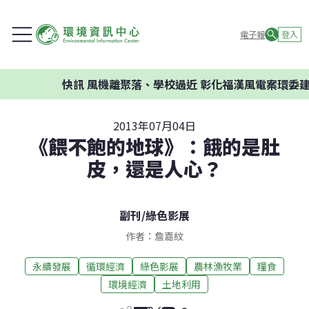
電子報
登入
快訊
風機離聚落、學校過近 彰化福漢風電案環委建議不應
2013年07月04日
《餵不飽的地球》：餓的是肚
皮，還是人心？
副刊
/
綠色影展
作者：詹嘉紋
永續發展
循環經濟
綠色影展
農林漁牧業
糧食
環境經濟
土地利用