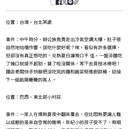
位置：台灣，台北某處
事件：中午時分，辦公族魚貫走出冷氣空調大樓，肚子很
自然地咕嚕作響。該吃什麼好呢？唉，看似有許多選擇，
但卻沒有真正想吃的。炎熱夏日讓胃口不 佳，一盤涼麵吃
了幾口就提不起勁，算了啦沒關係，等下去買枝冰棒吧！
麵店老闆快手快腳把沒吃完的麵和飯菜倒進廚餘桶，迎接
下一組飢腸轆轆的客人。
位置：巴西，東北部小村莊
事件：一家人在燠熱夏夜中翻來覆去，但比悶熱更讓人難
以成眠的是來自空胃的嘶鳴，年紀小的孩子受不了，嗚咽