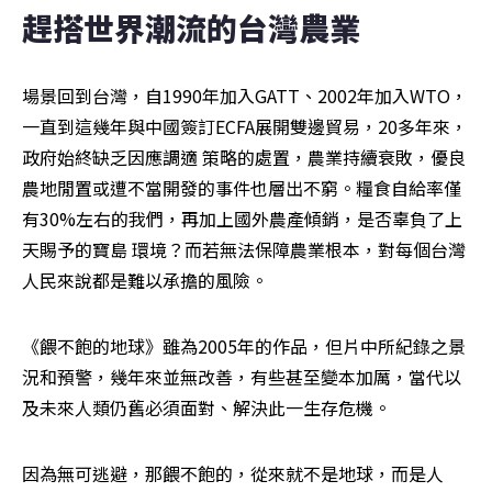
趕搭世界潮流的台灣農業
場景回到台灣，自1990年加入GATT、2002年加入WTO，
一直到這幾年與中國簽訂ECFA展開雙邊貿易，20多年來，
政府始終缺乏因應調適 策略的處置，農業持續衰敗，優良
農地閒置或遭不當開發的事件也層出不窮。糧食自給率僅
有30%左右的我們，再加上國外農產傾銷，是否辜負了上
天賜予的寶島 環境？而若無法保障農業根本，對每個台灣
人民來說都是難以承擔的風險。
《餵不飽的地球》雖為2005年的作品，但片中所紀錄之景
況和預警，幾年來並無改善，有些甚至變本加厲，當代以
及未來人類仍舊必須面對、解決此一生存危機。
因為無可逃避，那餵不飽的，從來就不是地球，而是人