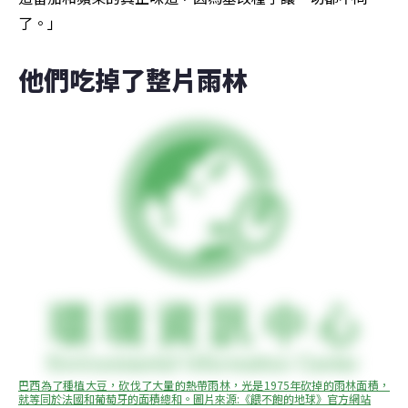
了。」
他們吃掉了整片雨林
巴西為了種植大豆，砍伐了大量的熱帶雨林，光是1975年砍掉的雨林面積，
就等同於法國和葡萄牙的面積總和。圖片來源:《餵不飽的地球》官方網站