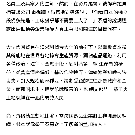
名員工及其家人的生計。然而，在影片尾聲，彼得布拉貝
指著該公司 電視牆，得意地對導演說：「你看日本的機器
設備多先進，工廠幾乎都不需要工人了。」矛盾的說詞透
露出這個頂尖企業領導人真正著眼和關注的目標何在。
大型跨國貿易在追求利潤最大化的前提下，以壟斷資本盡
其所能地在世界各地掠奪生產資源、獨佔產品通路，利用
各種政治、法律、金融手段，剝削著第一線 生產者的權
益。從農產價格偏低、基改作物操弄、傳統漁業知識技法
喪失，到大規模毀林種豆，策劃受益的往往都是政府和企
業，而艱困求生、飽受飢餓所苦的，也 總是那些一輩子與
土地綁縛在一起的弱勢人民。
尚．齊格勒生動地比喻，當跨國食品企業對上非洲農民組
織，根本就像拳王泰森對上了瘦弱的孟加拉人。