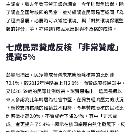
主調查，繼去年發表勞工議題調查，今年則聚焦環保，除
了調查全國對核四的民意，並持續調查民眾是否認同「為
了經濟發展，必要時可以犧牲環境」與「對於環境保護整
體的評分」等，亦得到7成民眾反對與不及格的成績。
七成民眾贊成反核 「非常贊成」
提高5%
彭賢恩指出，民眾贊成台灣未來應廢除核電的比例達
72.1%，較2012年時略為上升2.0%，而贊成廢核民眾中，
又以30-59歲的民眾比例較高。彭賢恩指出，這與長期以
來大多認為此年齡層為社會中堅，在肩負經濟壓力的狀況
下應較支持核能的推論並不相符。今年贊成廢核的民眾比
例略微提高2.0%，不贊成者下降2.4%，其中「非常贊
成」者更提升了5.4%，顯示在核四議題白熱化發展下，反