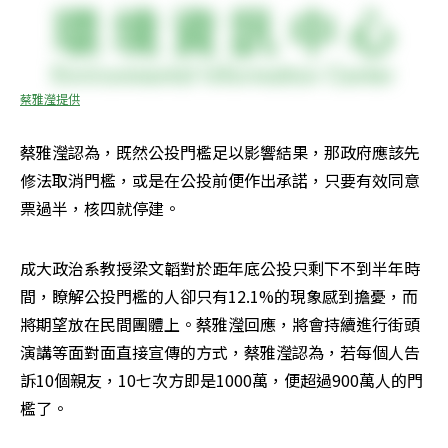
蔡雅瀅提供
蔡雅瀅認為，既然公投門檻足以影響結果，那政府應該先
修法取消門檻，或是在公投前便作出承諾，只要有效同意
票過半，核四就停建。
成大政治系教授梁文韜對於距年底公投只剩下不到半年時
間，瞭解公投門檻的人卻只有12.1%的現象感到擔憂，而
將期望放在民間團體上。蔡雅瀅回應，將會持續進行街頭
演講等面對面直接宣傳的方式，蔡雅瀅認為，若每個人告
訴10個親友，10七次方即是1000萬，便超過900萬人的門
檻了。