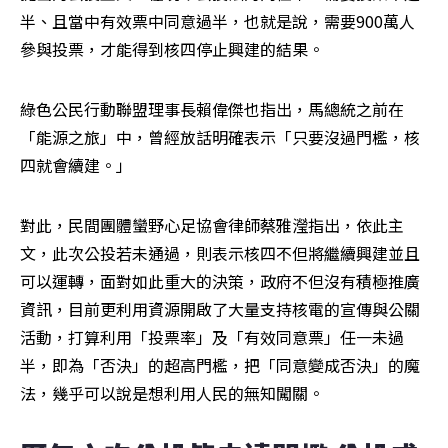
半、且當中有效票中同意過半，也就是說，需要900萬人
參與投票，才能得到核四停止興建的結果。
綠色公民行動聯盟理事長賴偉傑也指出，馬總統之前在
「能源之旅」中，曾經放話明確表示「只要沒過門檻，核
四就會續建。」
對此，民間團體蠻野心足協會律師蔡雅瀅指出，依此主
文，此次公投若未通過，則表示核四不但將繼續興建並且
可以運轉，面對如此重大的決策，政府不但沒有積極推廣
資訊，目前更利用資源開啟了大量支持核電的宣傳與公關
活動，打算利用「投票率」及「有效同意票」任一未過
半，即為「否決」的超高門檻，把「同意變成否決」的魔
法，幾乎可以說是想利用人民的無知闖關。