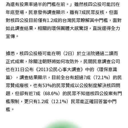
為還有投票率過半的門檻在前。」雖然核四公投可能凹在
年底登場，民意發佈調查顯示，雖有7成民眾反核，但面
對核四公投目前僅有1.2成的台灣民眾瞭解其中門檻，面對
如此調查結果，相關的環保團體大感驚訝，直說還得全力
宣傳。
據悉，核四公投極可能在明（2日）於立法院通過二讀而
正式成案，除關注朝野將如何攻防外，民間民意調查公司
也在31日公布《2013公民心事大調查》中的〈環保意識
篇〉，調查結果顯示，目前全台有超過7成（72.1%）的民
眾贊成廢核，也有53%的民眾贊成以公投制度解決核四問
題，但卻有近7成（68.6%）的民眾不知道核四公投案有門
檻限制，更只有1.2成（12.1%）民眾能正確回答當中門
檻。