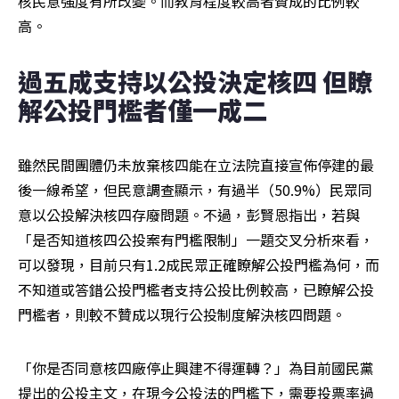
核民意強度有所改變。而教育程度較高者贊成的比例較
高。
過五成支持以公投決定核四 但瞭
解公投門檻者僅一成二
雖然民間團體仍未放棄核四能在立法院直接宣佈停建的最
後一線希望，但民意調查顯示，有過半（50.9%）民眾同
意以公投解決核四存廢問題。不過，彭賢恩指出，若與
「是否知道核四公投案有門檻限制」一題交叉分析來看，
可以發現，目前只有1.2成民眾正確瞭解公投門檻為何，而
不知道或答錯公投門檻者支持公投比例較高，已瞭解公投
門檻者，則較不贊成以現行公投制度解決核四問題。
「你是否同意核四廠停止興建不得運轉？」為目前國民黨
提出的公投主文，在現今公投法的門檻下，需要投票率過