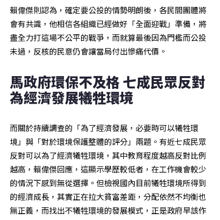
賴偉傑則認為，確定要公投的情勢明朗後，各民間團體將
會有共識，他相信各組織已經做好「全面迎戰」準備，將
盡全力打這場不公平的戰爭，而就算最後因為門檻而公投
未過，反核的民意仍會讓當局付出慘痛代價。
馬政府環保不及格 七成民眾反對
為經濟發展犧牲環境
而關於持續調查的「為了經濟發展，必要時可以犧牲環
境」與「對於環境保護整體的評分」兩題。有近七成民眾
反對可以為了經濟犧牲環境，其中教育程度越高反對比例
越高，賴偉傑回應，這顯示學歷較低者，在工作機會較少
的情況下感到無從選擇。但檢視國內目前犧牲環境所得到
的經濟成長，其實正在拉大貧富差距，分配依然不均衡也
無正義，而找出不犧牲環境的發展模式，正是政府早該作