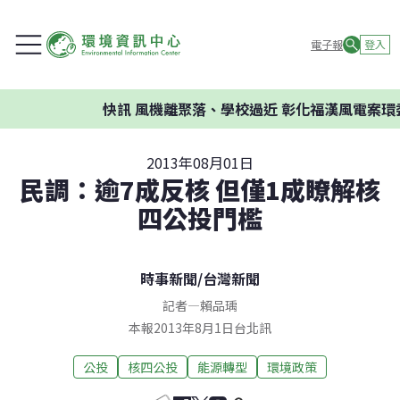
電子報
登入
快訊
風機離聚落、學校過近 彰化福漢風電案環委建議
2013年08月01日
民調：逾7成反核 但僅1成瞭解核
四公投門檻
時事新聞
/
台灣新聞
記者
—
賴品瑀
本報2013年8月1日台北訊
公投
核四公投
能源轉型
環境政策