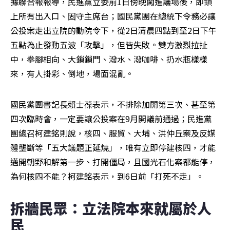
據聯合報報導，民進黨立委前1日傍晚闖進議場後，即鎖
上所有出入口、固守主席台；國民黨團在總統下令務必讓
公投案走出立院的動院令下，從2日清晨四點到至2日下午
五點為止發動五波「攻擊」，但皆失敗。雙方激烈拉扯
中，拳腳相向、大鎖鎖門、潑水、潑咖啡、扔水瓶樣樣
來，有人掛彩、倒地，場面混亂。
國民黨團書記長賴士葆表示，不排除加開第三次、甚至第
四次臨時會，一定要讓公投案在9月開議前通過；民進黨
團總召柯建銘則說，核四、服貿、大埔、洪仲丘案及反媒
體壟斷等「五大議題正延燒」，唯有立即停建核四，才能
邁開朝野和解第一步、打開僵局，且國光石化案都能停，
為何核四不能？柯建銘表示，到6日前「打死不走」。
拆牆民眾：立法院本來就屬於人
民