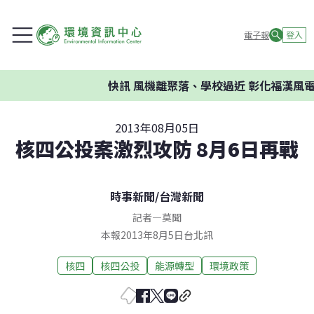
電子報
登入
快訊
風機離聚落、學校過近 彰化福漢風電
2013年08月05日
核四公投案激烈攻防 8月6日再戰
時事新聞
/
台灣新聞
記者
—
莫聞
本報2013年8月5日台北訊
核四
核四公投
能源轉型
環境政策