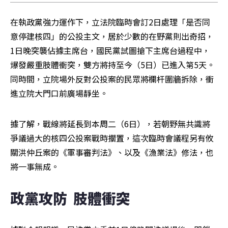
在執政黨強力運作下，立法院臨時會訂2日處理「是否同
意停建核四」的公投主文，居於少數的在野黨則出奇招，
1日晚突襲佔據主席台，國民黨試圖搶下主席台過程中，
爆發嚴重肢體衝突，雙方將持至今（5日）已進入第5天。
同時間，立院場外反對公投案的民眾將欄杆圍牆拆除，衝
進立院大門口前廣場靜坐。
據了解，戰線將延長到本周二（6日），若朝野無共識將
爭議過大的核四公投案戰時擱置，這次臨時會議程另有攸
關洪仲丘案的《軍事審判法》、以及《漁業法》修法，也
將一事無成。
政黨攻防  肢體衝突