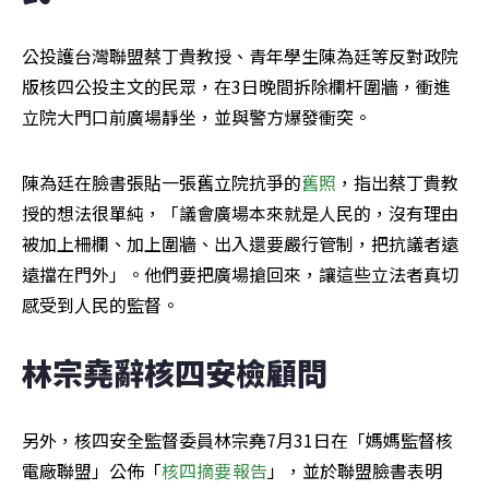
公投護台灣聯盟蔡丁貴教授、青年學生陳為廷等反對政院
版核四公投主文的民眾，在3日晚間拆除欄杆圍牆，衝進
立院大門口前廣場靜坐，並與警方爆發衝突。
陳為廷在臉書張貼一張舊立院抗爭的
舊照
，指出蔡丁貴教
授的想法很單純，「議會廣場本來就是人民的，沒有理由
被加上柵欄、加上圍牆、出入還要嚴行管制，把抗議者遠
遠擋在門外」。他們要把廣場搶回來，讓這些立法者真切
感受到人民的監督。
林宗堯辭核四安檢顧問
另外，核四安全監督委員林宗堯7月31日在「媽媽監督核
電廠聯盟」公佈「
核四摘要報告
」，並於聯盟臉書表明