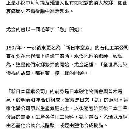
正是小說中每每提及殘酷人世有如地獄的窮人故鄉。如此
哀痛歷史不斷從腦中翻活起來。
尤金的書以一個毛筆字「愁」開始。
1907年，一家後來更名為「新日本窒素」的石化工業公司
宣布要在水俁灣上建設工廠時，水俁地區的鄉紳一致認
為，這是他們家鄉繁榮的開始。尤金記述：「全世界污染
慘禍的故事，都有著一模一樣的開頭。」
「新日本窒素公司」的前身是日本碳化物商會與曾木電
氣，於明治41年合併組成。窒素是日文「氮」的意思。這
家化學公司原以生產氮肥為主，以後隨著維新後日本工業
發展的需要，生產各種化工原料，氨、電石、乙烯以及經
由乙基化合物合成醋酸，或經由鹽化合成樹脂。