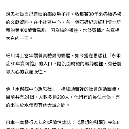
想思社員自己建造的鐵皮房子裡，收集著30年來各種各樣
的文獻資料。在小社區中心，有一個石碑紀念細川博士所
養的第400號實驗貓，因為貓的犧牲，水俁冤情才有真相
大白的一日。
細川博士當年餵養實驗貓的貓屋，如今擺在思想社「永汞
症30年資料館」的入口。陰沉面腐蝕的鐵絲籠裡，有著震
懾人心的哀痛既往。
像「水俁症中心想思社」一樣埋頭苦幹的社會運動團體，
目前共有24個，人數多逾200人，他們有的長住水俁，有
的來往於水俁與其他大城之間。
日本一本發行25年的評論性雜誌：《思想的科學》今年6