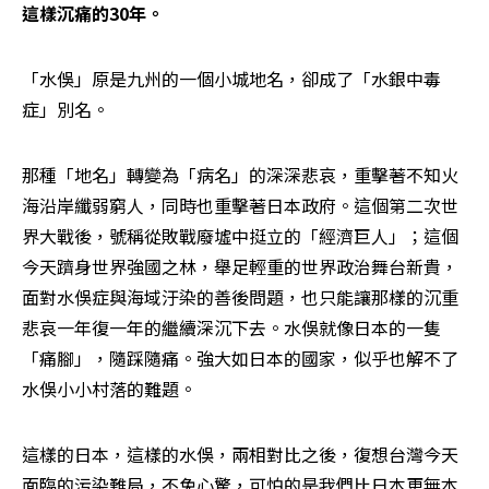
這樣沉痛的30年。
「水俁」原是九州的一個小城地名，卻成了「水銀中毒
症」別名。
那種「地名」轉變為「病名」的深深悲哀，重擊著不知火
海沿岸纖弱窮人，同時也重擊著日本政府。這個第二次世
界大戰後，號稱從敗戰廢墟中挺立的「經濟巨人」；這個
今天躋身世界強國之林，舉足輕重的世界政治舞台新貴，
面對水俁症與海域汙染的善後問題，也只能讓那樣的沉重
悲哀一年復一年的繼續深沉下去。水俁就像日本的一隻
「痛腳」，隨踩隨痛。強大如日本的國家，似乎也解不了
水俁小小村落的難題。
這樣的日本，這樣的水俁，兩相對比之後，復想台灣今天
面臨的污染難局，不免心驚，可怕的是我們比日本更無本