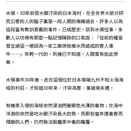
水俁，30年前受水銀汙染的日本海村，在全世界大部分研
究公害的人的腦子裏是一段人間的傷痛過去，許多人以為
這段富有教訓意義的事件，已成歷史。談到水俁往事，多
數人以彷彿有那麼一點記憶陳跡的口氣說：「從前的確是
發生過這一樁因為一家工廠排放廢水而造成的害人事
件……」年輕一代的，則幾已不知道，人間曾有如此慘
案。
水俁事件30年後，走在這個位於日本南端九州不知火海海
域的村莊，才知道30年來，汙染為害，事過境未遷。
有機汞入侵的海域依然浸泡閃著銀色光澤的毒物；在海中
浮游的依然是吃水銀汙染長大的魚，而那些當年遭毒害而
殘廢的人們，仍然無法脫離汞中毒的魔魘。