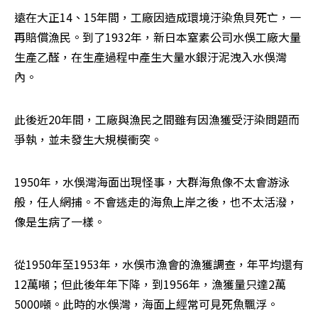
遠在大正14、15年間，工廠因造成環境汙染魚貝死亡，一
再賠償漁民。到了1932年，新日本窒素公司水俁工廠大量
生產乙醛，在生產過程中產生大量水銀汙泥洩入水俁灣
內。
此後近20年間，工廠與漁民之間雖有因漁獲受汙染問題而
爭執，並未發生大規模衝突。
1950年，水俁灣海面出現怪事，大群海魚像不太會游泳
般，任人網捕。不會逃走的海魚上岸之後，也不太活潑，
像是生病了一樣。
從1950年至1953年，水俁市漁會的漁獲調查，年平均還有
12萬噸；但此後年年下降，到1956年，漁獲量只達2萬
5000噸。此時的水俁灣，海面上經常可見死魚飄浮。