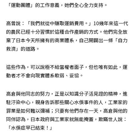
「運動團體」的工作意義，她們全心全力支持。
高曾說：「我們就從中賺取運銷費用。」10幾年來這一代
的農民已經十分習慣於這種合作產銷的方式。他們完全放
棄了日本今天所擁有的商業體系，自己開闢出一條「自力
救濟」的道路。
這些作為，可以說極不給當權者面子，但也唯有如此，運
動者才不會向現實體系軟弱、妥協。
高倉與他同志的努力，正是以知識分子活見證的精神，進
駐汙染中心，親身告訴那些關心水俁事件的人，工業家的
罪業是如何難以彌補；只要有他們存在一天，高倉與他的
同伴認為，日本政府與工業家就無能掩蓋，欺瞞世人說：
「水俁症早已結束！」