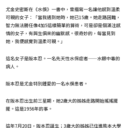
尤金史密斯在《水俁》一書中，曾描寫一名讓他感到溫柔
可親的女子：「當我遇到她時，她已15歲。她走路困難，
智力無法勝任像4加5這樣簡單的算術，可是卻是個滿注感
情的女子，有與生俱來的幽默感。很奇妙的，每當見到
她，我便感覺到溫柔可親。」
這名女子是阪本忍。一名先天性水保症者——水銀中毒的
病人。
阪本忍是尤金特別鍾愛的一名水俁患者。
在阪本忍出生前三星期，她2歲大的姊姊走路開始搖搖擺
擺。這是1956年的事。
這年7月20日，阪本忍誕生；3歲大的姊姊已住進熊本大學