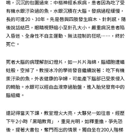
鳴，沉沉的包圍過來：中樞神經系疾病，患者因為吃了受
有機水銀汙染過的魚，水銀沉積在大腦。發病過程緩慢，
長的可達20、30年。先是唇與四肢發生麻木、針刺感，隨
後說話結巴，眼睛視野縮小至針孔大小。嚴重病況患者陷
入昏迷、全身性不自主運動、無法控制的狂吼……，終於
死亡。
死者大腦的病理解剖幻燈片，如一片片海綿，腦細胞遭蟻
蛀般，空掉了。教授冰冷的學術發音繼續說著：吃下有機
汞汙染的魚，外表健康的孕婦，可能產下腦部已受汞侵入
的畸胎。水銀可以經由血液穿過胎盤，進入胎兒發育中的
腦組織。
還記得當天下課，教室燈火大亮，大夥兒一如往昔，經歷
下午2小時「黑暗教育」，重見光明，如釋重擔，爭先恐
後，提著大書包，奪門而出的情景。獨自坐在200人階梯