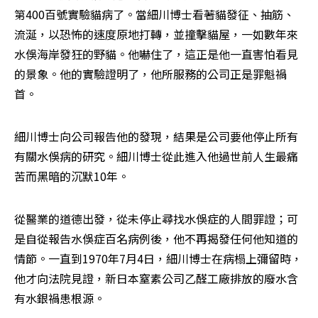
第400百號實驗貓病了。當細川博士看著貓發征、抽筋、
流涎，以恐怖的速度原地打轉，並撞擊貓屋，一如數年來
水俁海岸發狂的野貓。他嚇住了，這正是他一直害怕看見
的景象。他的實驗證明了，他所服務的公司正是罪魁禍
首。
細川博士向公司報告他的發現，結果是公司要他停止所有
有關水俁病的研究。細川博士從此進入他過世前人生最痛
苦而黑暗的沉默10年。
從醫業的道德出發，從未停止尋找水俁症的人間罪證；可
是自從報告水俁症百名病例後，他不再揭發任何他知道的
情節。一直到1970年7月4日，細川博士在病榻上彌留時，
他才向法院見證，新日本窒素公司乙醛工廠排放的廢水含
有水銀禍患根源。