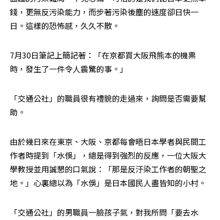
錢，更無反污染能力，而步著污染後塵的速度卻日快一
日。這樣的恐怖感，久久不散。
7月30日筆記上簡記著：「在京都買大阪飛熊本的機票
時，發生了一件令人震驚的事。」
「交通公社」的職員很有禮貌的走過來，詢問是否需要幫
助。
由於幾日來在東京、大阪、京都每會晤日本學者與民間工
作者時提到「水俁」，總是得到強烈的反應，一位大阪大
學教授並用誠懇的口氣說：「那是反汙染工作者的朝聖之
地。」心裏總以為「水俁」是日本國民人盡皆知的小村。
「交通公社」的男職員一臉孩子氣，對我所問「要去水