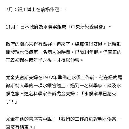
7月：細川博士在病榻作證。，
11月：日本政府為水俁案組成「中央汙染委員會」。
政府的關心來得有點遲，但來了，總算值得安慰。此時離
開發現水俁症第一名病人的時間，已隔14年餘。但真正的
正義卻還在兩年半之後，才得以伸張。
尤金史密斯夫婦在1972年準備赴水俁工作前，他在紐約羅
徹斯特大學的一項水銀會議上，遇到一名科學家，談及水
俁之旅。這名科學家告訴尤金夫婦：「水俁案早已結束
了！」
尤金在他的書序言中說：「我們的工作終於證明水俁案一
直沒有結束。」