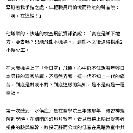
緊盯著我手指之處，年輕職員用愉悅而稚氣的聲音說：
「啊，在這裡！」
他職業的、快速的檢查飛航資訊後說：「實在是鄉下地
方，要去嗎？只能飛熊本機場。」到熊本之後還得搭乘2
小時火車。
在大阪機場上了「全日空」飛機，心中仍不住想著年輕日
本男孩的清秀臉龐，矛盾盤弄著，這一代不知上一代的痛
苦，到底是對或不對？到底這樣的無知，是不是就是一種
幸福。
第一次聽到「水俁症」是在醫學院三年級那年。修習神經
解剖學時，在幽暗的幻燈片教室，看見螢幕上映出受害者
扭曲的臉與軀幹，教授沉靜而公式的低音在黑暗教室中共