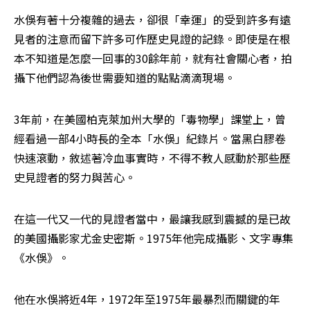
水俁有著十分複雜的過去，卻很「幸運」的受到許多有遠
見者的注意而留下許多可作歷史見證的記錄。即使是在根
本不知道是怎麼一回事的30餘年前，就有社會關心者，拍
攝下他們認為後世需要知道的點點滴滴現場。
3年前，在美國柏克萊加州大學的「毒物學」課堂上，曾
經看過一部4小時長的全本「水俁」紀錄片。當黑白膠卷
快速滾動，敘述著冷血事實時，不得不教人感動於那些歷
史見證者的努力與苦心。
在這一代又一代的見證者當中，最讓我感到震撼的是已故
的美國攝影家尤金史密斯。1975年他完成攝影、文字專集
《水俁》。
他在水俁將近4年，1972年至1975年最暴烈而關鍵的年