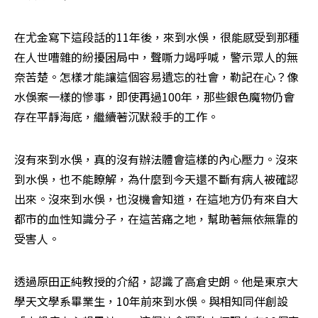
在尤金寫下這段話的11年後，來到水俁，很能感受到那種
在人世嘈雜的紛擾困局中，聲嘶力竭呼喊，警示眾人的無
奈苦楚。怎樣才能讓這個容易遺忘的社會，勒記在心？像
水俁案一樣的慘事，即使再過100年，那些銀色魔物仍會
存在平靜海底，繼續著沉默殺手的工作。
沒有來到水俁，真的沒有辦法體會這樣的內心壓力。沒來
到水俁，也不能瞭解，為什麼到今天還不斷有病人被確認
出來。沒來到水俁，也沒機會知道，在這地方仍有來自大
都市的血性知識分子，在這苦痛之地，幫助著無依無靠的
受害人。
透過原田正純教授的介紹，認識了高倉史朗。他是東京大
學天文學系畢業生，10年前來到水俁。與相知同伴創設