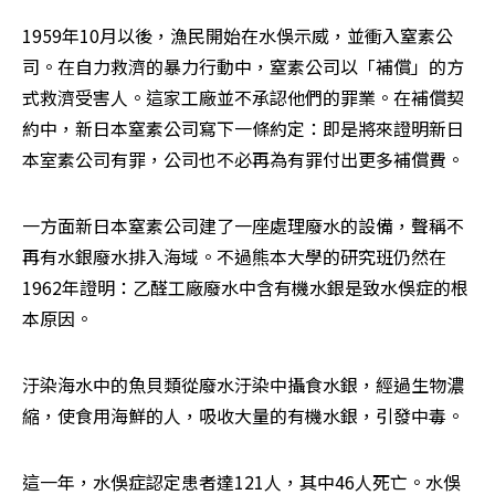
1959年10月以後，漁民開始在水俁示威，並衝入窒素公
司。在自力救濟的暴力行動中，窒素公司以「補償」的方
式救濟受害人。這家工廠並不承認他們的罪業。在補償契
約中，新日本窒素公司寫下一條約定：即是將來證明新日
本室素公司有罪，公司也不必再為有罪付出更多補償費。
一方面新日本窒素公司建了一座處理廢水的設備，聲稱不
再有水銀廢水排入海域。不過熊本大學的研究班仍然在
1962年證明：乙醛工廠廢水中含有機水銀是致水俁症的根
本原因。
汙染海水中的魚貝類從廢水汙染中攝食水銀，經過生物濃
縮，使食用海鮮的人，吸收大量的有機水銀，引發中毒。
這一年，水俁症認定患者達121人，其中46人死亡。水俁