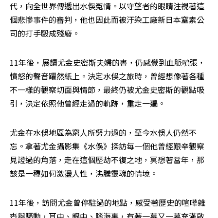
代，向全世界傳遞出水俁冤情。以守望者的眼睛注視著這
個悲慘事件的審判，他也因此而被汙染工廠新日本窒素公
司的打手毆成殘廢。
11年後，展讀尤金史密斯夫婦的書，仍感覺到血脈噴張，
憤怒的聲音躍然紙上。決定水俁之旅時，曾經想像著各種
不一樣的觀察切面與情節，最終仍被尤金史密斯的觀點吸
引，決定依照他曾經走過的軌跡，重走一遍。
尤金在水俁地區為窮人所努力過的，至今水俁人仍然不
忘。拿著尤金攝影集《水俁》探訪每一個他曾經艱辛觀察
見證過的角落，走在這個歷劫不復之地，冥想著當年，那
該是一種如何激盪人性，沸騰靈魂的情境。
11年後，訪問尤金曾停駐過的地點，感受著歷史的喧嘩雜
沓與騷動，耳中、眼中、腦海裏，有著一幕又一幕充滿啟