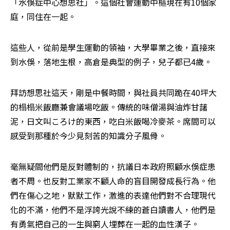
「水俁症中心想思社」。這個社會運動中樞現在有10個家
庭，同住在一起。
這些人，從前是學生運動的領袖，大學畢業之後，直接來
到水俁，落地生根，高倉是典型的例子，兒子都已4歲。
拜訪想思社這天，剛是中餐時間，與社員共同跪在40坪大
的榻榻米飯廳兼會議場吃飯。傳統的味僧湯與油炸甘藷
泥，日文叫ころけ的東西，吃白米飯喝冷麥茶。席間可以
感受到那種於今少見刻苦的知識分子風骨。
毫無疑間他們是反對體制的，抗議日本政府照顧水俁症患
者不周。也反對工業家不顧人命的盲目開發成長行為。他
們在傷心之地，默默工作，激進的表達他們對不合理現代
化的不滿，他們不是浮誇光說不練的蒼白讀書人，他們是
有勇氣把自己的一生與窮人埋葬在一起的血性漢子。