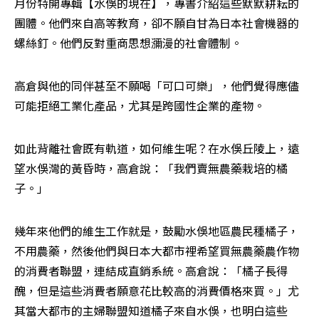
月份特開專輯【水俁的現在】，專書介紹這些默默耕耘的
團體。他們來自高等教育，卻不願自甘為日本社會機器的
螺絲釘。他們反對重商思想瀰漫的社會體制。
高倉與他的同伴甚至不願喝「可口可樂」，他們覺得應儘
可能拒絕工業化產品，尤其是跨國性企業的產物。
如此背離社會既有軌道，如何維生呢？在水俁丘陵上，遠
望水俁灣的黃昏時，高倉說：「我們賣無農藥栽培的橘
子。」
幾年來他們的維生工作就是，鼓勵水俁地區農民種橘子，
不用農藥，然後他們與日本大都市裡希望買無農藥農作物
的消費者聯盟，連結成直銷系統。高倉說：「橘子長得
醜，但是這些消費者願意花比較高的消費價格來買。」尤
其當大都市的主婦聯盟知道橘子來自水俁，也明白這些