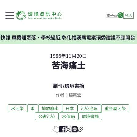
電子報
登入
離聚落、學校過近 彰化福漢風電案環委建議不應開發
1986年11月20日
苦海痛土
副刊
/
環境書摘
作者：楊憲宏
水污染
汞
排放廢水
日本
污染治理
重金屬污染
公害污染
水俁病
環境書摘