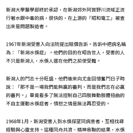
新潟大學醫學部終於承認，在新潟郊外阿賀野川流域正流
行著水銀中毒的病，很快的，在上游的「昭和電工」被查
出來是問題製造者。
1967年新潟受害入向法院提出賠償告訴。告訴中把病名稱
為：「新潟水俁症」。他們的目的在昭告世人，受害的人
不只是新潟人，水俁人還在他們之前使受難。
新潟人的鬥志十分旺盛，他們後來向尤金回憶奮鬥日子時
說：「那不是一場我們能夠贏的審判，而是我們志在必贏
的審判。」畢竟看多了無法控制自己四肢舞動肢體扭曲的
不自主運動水俁症者，憤怒之情是無法再忍受的。
1968年1月，新潟受害人到水俁探望同病患者，互相找尋
經驗與心靈支持。這種同舟共濟、精神串聯的結果，水俁