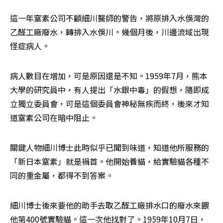
這一年窒素公司不顧細川醫師的警告，將原排入水俁灣的
乙醛工廠廢水，轉排入水俁川。幾個月後，川邊流域出現
怪症病人。
病人數目在增加，可是原因還是不知。1959年7月，熊本
大學的研究員中，有人提出「水銀中毒」的假想，隨即成
立獨立委員會，可是這個委員會神秘無疾而終，後來才知
道窒素公司在暗中阻止。
關鍵人物細川博士此時似乎已聞到味道，知道他所服務的
「新日本窒素」就是禍首。他開始養貓，給實驗貓各種不
同的重金屬，都得不到答案。
細川博士後來要他的助手去取乙醛工廠排水口的廢水來餵
他第400號實驗貓。這一次他找對了。1959年10月7日，