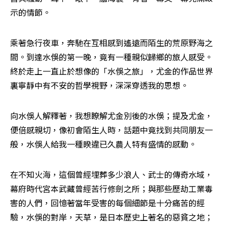
示的情節。
乘著急行夜車，奔馳在互相感到遙遠而陌生的荒原野海之
間。到達水俁的第一晚，竟有一種親似歸鄉的旅人感受。
終於走上一直止於想像的「水俁之旅」，尤金的作品世界
裏寧靜中有不安的哲學視野，深深穿透我的思想。
向水俁人解釋著，我想瞭解尤金別後的水俁；提及尤金，
便倍感親切，像初會陌生人時，話題中竟找到共同朋友一
般，水俁人給我一種睽違已久農人特有盛情的感動。
在不知火海，這個曾經埋葬多少浪人、武士的傳奇水域，
幕府時代宮本武藏曾經苦行修劍之所；與那些歷劫工業毒
害的人們，回憶著當年受害的每個細節是十分痛苦的經
驗，水俁的對岸，天草，是日本歷史上著名的惡貧之地；