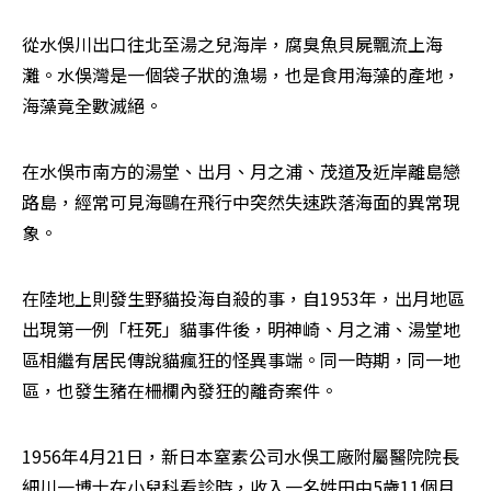
從水俁川出口往北至湯之兒海岸，腐臭魚貝屍飄流上海
灘。水俁灣是一個袋子狀的漁場，也是食用海藻的產地，
海藻竟全數滅絕。
在水俁市南方的湯堂、出月、月之浦、茂道及近岸離島戀
路島，經常可見海鷗在飛行中突然失速跌落海面的異常現
象。
在陸地上則發生野貓投海自殺的事，自1953年，出月地區
出現第一例「枉死」貓事件後，明神崎、月之浦、湯堂地
區相繼有居民傳說貓瘋狂的怪異事端。同一時期，同一地
區，也發生豬在柵欄內發狂的離奇案件。
1956年4月21日，新日本窒素公司水俁工廠附屬醫院院長
細川一博士在小兒科看診時，收入一名姓田中5歲11個月