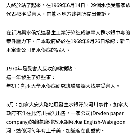
人終於站了起來。在1969年6月14日，29個水俁受害家族
代表45名受害人，向熊本地方裁判所提出告訴。
在新潟與水俁接連發生工業汙染造成無辜人群水銀中毒的
案件壓力下，日本政府終於在1968年9月26日承認：新日
本窒素公司是水俁症的罪人。
1970年是受害人反攻的轉捩點。

這一年發生了好些事：

年初：熊本大學水俁症研究班繼續擴大找尋受害人。
5月：加拿大安大略地區發生水銀汙染河川事件，加拿大
政府不准在此河川捕魚出售。一家公司(Dryden paper 
company)的鹼氯廠排放水銀廢水到English-Wabigoon
河。這條河每年有上千美、加遊客在此垂釣。