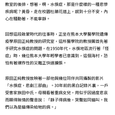
教室的後排，想著，啊，水俁症，那是什麼樣的一種悲慘
疾病呢？黃昏，走在校園杜鵑花道上，感到十分不安，內
心在騷動著，不能寧靜。
回想這段啟蒙時代的往事時，正坐在熊本大學醫學院遺傳
疫學原田正純教授的研究室，這所醫學院的教授團首先著
手研究水俁症的問題，在1950年代，水俁地區流行著「怪
症」時，幾位熊本大學年輕學者已意識到，這個海村，恐
怕有著爆炸性的災難正快速擴張。
原田正純教授放映著一部他與幾位同伴共同攝製的影片
「水俁症，悲劇三部曲」。30年前的黑白記錄片裏，一戶
受害家族田中氏，母親看著重病女兒，用似乎因過度悲哀
而顯得無情的聲音說：「靜子得病後，哭聲如同貓叫。我
們以為是貓傳染給牠的病。」