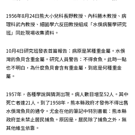
1956年8月24日熊大小兒科長野教授、內科勝木教授、病
理科武內教授、細菌學六反田教授組成「水俁病醫學研究
班」同赴現場收集資料。
10月4日研究班發表首篇報告：病原是某種重金屬。水俁
灣的魚貝含重金屬。研究人員警告：不得食魚。此時一點
也不明白，為什麼魚貝會含有重金屬，到底是何種重金
屬。
1957年，各種學說與猜測出現。病人數目增至52人。其中
死亡者達21人。到了1958年，熊本縣政府才發佈不得出售
水俁灣魚貝的通令。尤金在他的筆記中特別書載：熊本縣
政府並未禁止居民捕魚。原因是，居民除了捕魚之外，無
其他維生依靠。