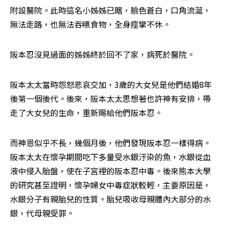
附設醫院。此時這名小姊姊已瞎，臉色蒼白，口角流涎，
無法走路，也無法吞嚥食物，全身痙攣不休。
阪本忍沒見過面的姊姊終於回不了家，病死於醫院。
阪本太太當時怨怒悲哀交加，3歲的大女兒是他們結婚8年
後第一個後代。後來，阪本太太思想著也許神有安排，帶
走了大女兒的生命，重新賜給他們阪本忍。
而神恩似乎不長，幾個月後，他們發現阪本忍一樣得病。
阪本太太在懷孕期間吃下多量受水銀汙染的魚，水銀從血
液中侵入胎盤，使在子宮裡的阪本忍中毒。後來熊本大學
的研究甚至證明，懷孕婦女中毒症狀較輕，主要原因是，
水銀分子有親胎兒的性質。胎兒吸收母親體內大部分的水
銀，代母親受罪。