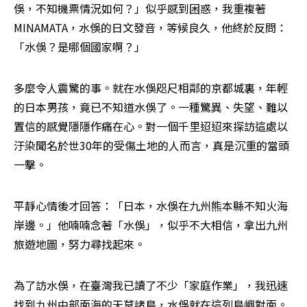
俁，不知機票情況如何？」似乎感到困惑，我重複著
MINAMATA，水俁的日文發音，等候良久，他終於反問：
「水俁？是哪個國家啊？」
多麼令人震驚的事。就在水俁咫尺相鄰的京都城裏，年輕
的日本男孩，竟已不知道水俁了。一種驚異、失望、難以
置信的感覺隱隱作痛在心。對一個千里迢迢來探訪這處以
汙染聞名於世30年的受傷土地的人而言，真是沉重的當頭
一擊。
平靜心情後才回答：「日本，水俁在九州熊本縣不知火海
岸邊。」他喃喃念著「水俁」，似乎不大相信，拿出九州
旅遊地圖，努力尋找起來。
為了訪水俁，在臺灣我已讀了不少「家庭作業」，我迅速
找到九州中部面海的天草諸島，水俁就在這列島嶼對面。