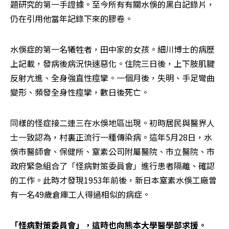
題研究的第一手證據。至今所有有關水俁的黑白記錄片，
仍在引用他當年記錄下來的膠卷。
水俁症的第一名犧牲者，田中家的女孩。細川博士的病歷
上記載，發病後病況快速惡化。住院三日後，上下肢肌腱
反射亢進、全身強直性痙攣。一個月後，失明、手足彎曲
變形、頻發全身性痙攣，數日後死亡。
同樣的怪症接二連三在水俁地區出現。初時居民與醫界人
士一致認為，村裏正流行一種傳染病。這年5月28日，水
俁市醫師會、保健所、窒素公司附屬醫院、市立醫院、市
政府緊急組合了「怪病對策委員會」進行患者隔離、確認
的工作。此時才發現1953年前後，新日本窒素水俁工廠曾
有一名49歲倉庫工人得過相似的病症。
「怪病對策委員會」，這時也向熊本大學醫學部求援。