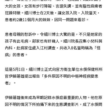
大的女孩，女孩有步行障礙、言語失調，並有腦性麻痺者
狂躁特徵。細川博士在2天後，讓女孩入院，入院當天，
患者約2歲11個月大的妹妹，因同一問題來看診。
患者母親的愁訴中，令細川博士大驚的是，不只是她家的
孩子有此毛病，鄰家也有好幾人。細川院長召集小兒科與
內科，赴病家住處入江村調查，共收入8名當時稱為「怪
病」的患者。
這是5月1日，細川博士正式向官方衛生單位水俁保健所所
官伊藤蓮雄提出報告「多件原因不明的中樞神經病變患
者」。
伊藤蓮雄後來成為早期記錄水俁症最重要的人物。他在原
因不明的情況下所拍攝下來的生態調查影片，成了水俁問