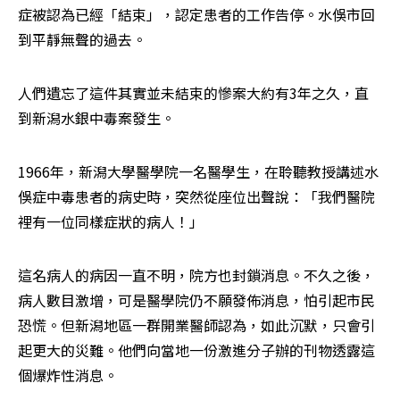
症被認為已經「結束」，認定患者的工作告停。水俁市回
到平靜無聲的過去。
人們遺忘了這件其實並未結束的慘案大約有3年之久，直
到新潟水銀中毒案發生。
1966年，新潟大學醫學院一名醫學生，在聆聽教授講述水
俁症中毒患者的病史時，突然從座位出聲說：「我們醫院
裡有一位同樣症狀的病人！」
這名病人的病因一直不明，院方也封鎖消息。不久之後，
病人數目激增，可是醫學院仍不願發佈消息，怕引起市民
恐慌。但新潟地區一群開業醫師認為，如此沉默，只會引
起更大的災難。他們向當地一份激進分子辦的刊物透露這
個爆炸性消息。