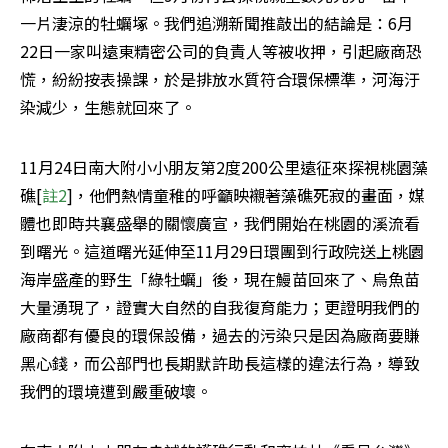
一片淒涼的牡蠣塚。我們追溯新聞推敲出的結論是：6月
22日一家叫遠東精密公司的負責人等被收押，引起廠商恐
慌，紛紛按表操課，於是排放水質符合環保標準，河海汙
染減少，生態就回來了。
11月24日南大附小小朋友第2度200公里遠征來探視桃園藻
礁[
註2
]，他們熱情童稚的呼籲映襯著藻礁死寂的畫面，媒
體也即時共襄盛舉的關懷廣宣，我們開始在桃園的溪流看
到曙光。這道曙光延伸至11月29日環團到行政院送上桃園
海岸盛產的野生「綠牡蠣」後，現在鰻苗回來了、烏魚苗
大量湧現了，證實大自然的自我復育能力；更證明我們的
廠商都有優良的環保設備，過去的污染只是因為廠商要賺
黑心錢，而公部門也長期默許助長這樣的違法行為，導致
我們的環境遭到嚴重破壞。