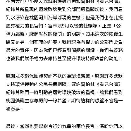
在南大附小小朋友赤誠的護礁行動和齊柏林《看見台灣》
紀錄片所呈現的環境敗壞受到公部門嚴重關切後，我們看
到水汙染在桃園河川海岸浮現的生機；但是我們也在此提
醒有權力的長官們：富林溪9月以後的牡蠣塚，正是「公
權力鬆懈，廠商就故態復萌」的明證。如果這次的恢復生
機又是另一個死寂的前奏，我們認為有權力的公部門要負
最大的責任，因為你們已經看到問題的關鍵，你們有義務
也被我們賦予權力去維持甚至提升環境持續改善的動能。
感謝眾多環保團體契而不捨的為環境奮戰，感謝許多默默
支持環保運動的公民長期相隨，感謝齊柏林《看見台灣》
紀錄片臨門一腳引動高層對環境破壞的重視，讓我們看到
桃園藻礁生存尊嚴的一線希望，期待這樣的想望不會是一
場春夢。
最後，當然也要感謝言行如九鼎的兩位長官，深盼你們以