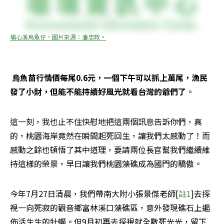
埔心溪烏魚仔，圖片來源：潘忠政。
烏魚苗行情價每尾0.6元，一個下午可以抓上萬尾，漁民
發了小財，但能不能持續好風光就看台灣的爺們了
。
這一刻，我也止不住快慰地把這兩個訊息告訴你們，真
的，桃園海岸竟然在瞬間起死回生，讓我們太感動了！而
感動之餘也頓悟了其中道理，要請兩位長官幫我們繼續維
持這樣的榮景，早日讓我們桃園藻礁成為國門的驕傲。
今年7月27日清晨，我們帶南大附小張景傑老師[
註1
]去探
視一向死寂的觀音鄉富林溪口藻礁區，意外發現礁石上遍
佈活生生的牡蠣。但9月初再去探視就全數死光光，留下