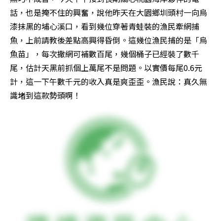
話，也是掩不住的興奮，說他昨天在大園鄉圳頭村一向烏
漆抹黑的埔心溪口，看到幾位穿著青蛙裝的漁民牽網捕
魚，上前請教後差點高興得昏倒。這幾位漁民捕的是「烏
魚苗」，每次撒網可補數百尾，幾個桶子已經裝了數千
尾，估計天黑前抓個上萬尾不是問題。以實價每尾0.6元
計，這一下午數千元的收入真是爽歪歪。漁民說：真久無
識堵到這款勢頭啊！