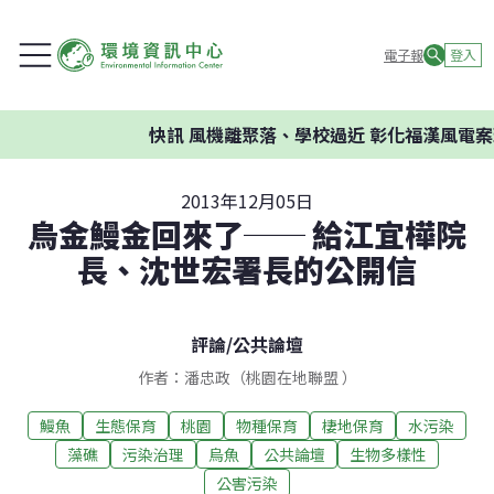
電子報
登入
快訊
風機離聚落、學校過近 彰化福漢風電案環委
2013年12月05日
烏金鰻金回來了── 給江宜樺院
長、沈世宏署長的公開信
評論
/
公共論壇
作者：潘忠政（桃園在地聯盟 ）
鰻魚
生態保育
桃園
物種保育
棲地保育
水污染
藻礁
污染治理
烏魚
公共論壇
生物多樣性
公害污染