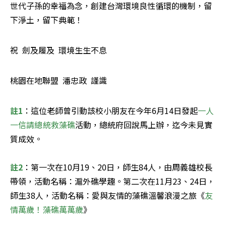
世代子孫的幸福為念，創建台灣環境良性循環的機制，留
下淨土，留下典範！
祝  劍及履及  環境生生不息
桃園在地聯盟  潘忠政  謹識
註1
：這位老師曾引動該校小朋友在今年6月14日發起
一人
一信請總統救藻礁
活動，總統府回說馬上辦，迄今未見實
質成效。

註2
：第一次在10月19、20日，師生84人，由周義雄校長
帶領，活動名稱：滬外礁學趣。第二次在11月23、24日，
師生38人，活動名稱：愛與友情的藻礁溫馨浪漫之旅《
友
情萬歲！藻礁萬萬歲
》