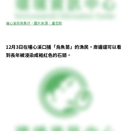
埔心溪抓烏魚仔，圖片來源：潘忠政
12月3日在埔心溪口捕「烏魚苗」的漁民。岸邊還可以看
到長年被浸染成褐紅色的石頭。