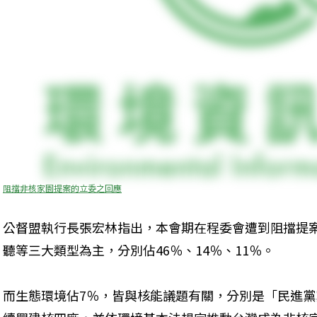
阻擋非核家園提案的立委之回應
公督盟執行長張宏林指出，本會期在程委會遭到阻擋提
聽等三大類型為主，分別佔46％、14％、11％。
而生態環境佔7％，皆與核能議題有關，分別是「民進