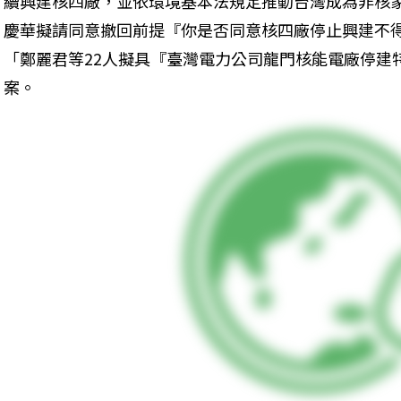
續興建核四廠，並依環境基本法規定推動台灣成為非核
慶華擬請同意撤回前提『你是否同意核四廠停止興建不
「鄭麗君等22人擬具『臺灣電力公司龍門核能電廠停建
案。