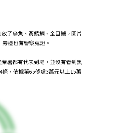
海放了烏魚、黃鰭鯛、金目鱸。圖片
，旁邊也有警察蒐證。
漁業署都有代表到場，並沒有看到黑
條，依據第65條處3萬元以上15萬