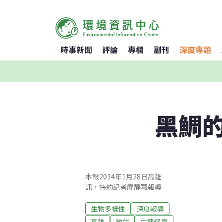
時事新聞
評論
專欄
副刊
深度專題
黑鯛
本報2014年1月28日高雄
訊，特約記者廖靜蕙報導
生物多樣性
深度報導
高雄
放生
生態保育