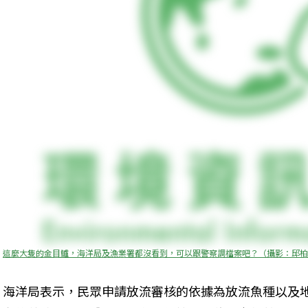
這麼大隻的金目鱸，海洋局及漁業署都沒看到，可以跟警察調檔案吧？（攝影：邱柏
海洋局表示，民眾申請放流審核的依據為放流魚種以及