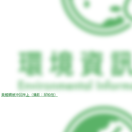
黃鰭鯛被沖回岸上（攝影：邱柏愷）