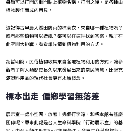
每扇可以打開的櫃門貼上植物名稱，打開之後，是各種由
植物製作而成的用具。
還記得古早農人巡田防雨的棕蓑衣，來自哪一種植物嗎？
或者那些植物可以造紙？都可以在這裡找到答案。親子在
此空間大挑戰，看看誰先猜到植物利用的方式。
胡哲明說，民俗植物收集來自各地植物利用的方式，讓參
觀者了解人類歷史長久以來發展出來的常民智慧，比起充
滿塑料用品的現代社會更有永續概念。
標本出走  偏鄉學習無落差
展示室一處小空間，放著十幾個行李箱，和標本館有甚麼
關係呢？原來此處是台大生命科學院「行動展示盒」的基
地，由台大師生針對5～7年級學生，發展生命科學課程，