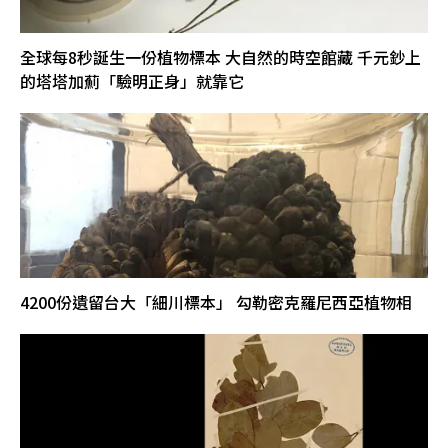
全球每8秒誕生一份植物標本 大自然的時空館藏 千元鈔上
的塔塔加薊「驗明正身」就靠它
4200份遺留台大「細川標本」 勾勒密克羅尼西亞植物相