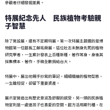
參觀者仔細發掘差異。
特展紀念先人　民族植物考驗親
子智慧
除了常設展，還有不定期特展。第一次特展主題選的是博
物館第一任館長工藤祐舜展，這位壯志未酬身先死的植物
研究學者，一生累計發表上百種新種，著作等身。身後其
採集標本、著作、手稿全數捐給台大。
特展中，展出他親手抄寫的筆記，細細描繪的植物型態，
一生雖短促，卻留下重要資產。
展示室營造出有歷史意涵及舒服的感受，另一頭的民族植
物室則是一處連孩子也喜愛的空間。館方活用期刊櫃，在