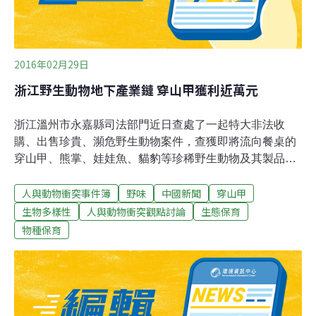
2016年02月29日
浙江野生動物地下產業鏈 穿山甲獲利近萬元
浙江溫州市永嘉縣司法部門近日查處了一起特大非法收
購、出售珍貴、瀕危野生動物案件，查獲即將流向餐桌的
穿山甲、熊掌、娃娃魚、貓豹等珍稀野生動物及其製品
1500多只，價值高達上億元。2015年上半年，溫州永嘉警
人與動物衝突事件簿
野味
中國新聞
穿山甲
方獲得舉報，永嘉甌北一農家樂有人吃穿山甲。警方調查
發現，在溫州不少農家樂和高檔餐飲消費場所都有私下銷
生物多樣性
人與動物衝突觀點討論
生態保育
售野味的現象。一位熟悉行情的餐飲業人士告訴記者，在
物種保育
地下野生動物貿易中，以穿山甲、巨蜥、熊掌最受歡迎。
這些野味在產地捕殺後的價格並不算太高，在境外更是便
宜，但是經過各道販運環節，呈上餐桌時已經變成天價
了。比如穿山甲，在中越邊境收購價格僅為幾百元一隻，
可到了餐桌上，價格就高達近2千元一公斤，以一隻穿山