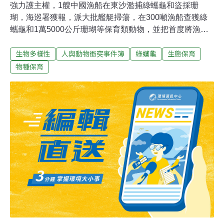
強力護主權，1艘中國漁船在東沙濫捕綠蠵龜和盜採珊
瑚，海巡署獲報，派大批艦艇掃蕩，在300噸漁船查獲綠
蠵龜和1萬5000公斤珊瑚等保育類動物，並把首度將漁船
押回台灣偵辦。 海洋總局長胡意剛22日率領高雄艦等艦艇
生物多樣性
人與動物衝突事件簿
綠蠵龜
生態保育
及9名特勤隊人員，出動1艦、10艇，共109名警力前往東
沙海域擴大掃蕩。發現海上有1艘300噸陸籍「琼琼海漁
物種保育
05055號」漁船，隨即登檢，海巡隊員發現船上有12艘子
船，中國籍船員41人，並在船艙內查獲綠蠵龜3隻，包含2
隻活體和1隻已遭肢解的綠蠵龜。海巡隊員同時在船艙內
發現珊瑚1萬5000公斤、硨磲貝及螺旋尖螺400公斤和疑似
毒漁化學藥劑40公斤，另有4艘越界鐵殼船已先被驅離。
海巡署表示，全案依涉違反漁業法、台灣地區與大陸地區
人民關係條例、野生動物保育法及國家公園法等罪嫌偵
辦，這也是首起押陸船回台審判案件。