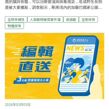
鹿的腦與骨髓，可以治療愛滋病病毒感染，造成野生長頸
鹿被大量獵殺，調查顯示，剛果境內的加蘭巴國家公園
內，目前僅剩38頭野生長頸鹿，相較於2年前減少了350
生物多樣性
人與動物衝突事件簿
長頸鹿
生態保育
頭。報導表示，生存棲地的破壞已經使長頸鹿必須到更遙
遠的地方尋找食物，盜獵者的濫捕，更是造成長頸鹿瀕臨
物種保育
絕種的更大原因。長頸鹿漂亮花紋的皮，可以拿來製作帽
子、皮鞋、皮帶等飾品，肉可供食用；更可怕的是，當地
居民迷信食用長頸鹿的腦組織及骨髓，可以使愛滋病患者
恢復健康。根據國際自然保護聯盟（IUCN）的調查，長頸
鹿的數量在1990年晚期還有約14萬，現在全世界已經不到
8萬；長頸鹿保育基金會也透露，過去15年內，非洲長頸
鹿的數量減少了將近40%。
2016年03月03日