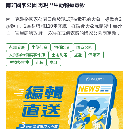
南非國家公園 再現野生動物遭毒殺
南非克魯格國家公園日前發現1頭被毒死的大象，導致有2
頭獅子、2頭豺狼和110隻禿鷹，在誤食大象屍體後中毒死
亡。官員建議政府，必須在戒備森嚴的國家公園制定新的
防盜策略。南非「周日時報」（Sunday Times）2日引述
永續發展
生態保育
物種保育
國家公園
克魯格國家公園執行管理員菲利普斯（Glenn Phillips）的
聲明報導，盜獵者已重拾曾在南部非洲各個國家公園和保
人與動物衝突事件簿
土地利用
盜獵
保護區
護區盛行的毒殺動物技倆。報導指出，儘管尚不清楚中毒
生物多樣性
走私
象牙
發生的確切時刻，但初步研判這頭大象除了被下毒外，也
遭子彈擊中頭部，而象牙早已遭盜取。非洲象牙和犀牛角
是盜獵者的最愛，通常被走私到東南亞國家，以高價販
售。