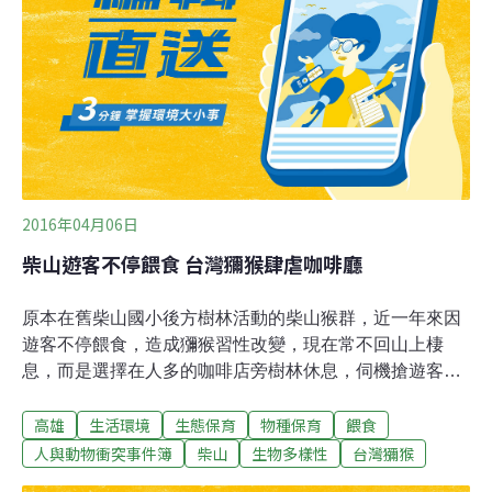
食、不接觸、不威脅獼猴，使獼猴遠離人群回歸山林，減
少人猴衝突。
2016年04月06日
柴山遊客不停餵食 台灣獼猴肆虐咖啡廳
原本在舊柴山國小後方樹林活動的柴山猴群，近一年來因
遊客不停餵食，造成獼猴習性改變，現在常不回山上棲
息，而是選擇在人多的咖啡店旁樹林休息，伺機搶遊客提
袋食物，有獼猴更大膽，直接跳到店家桌上搶食，最高紀
高雄
生活環境
生態保育
物種保育
餵食
錄一天三次，讓店家頭痛不已。受害的柴山「大碗公咖啡
店」李老闆表示，往年3、4月，舊柴山國小一帶的猴群會
人與動物衝突事件簿
柴山
生物多樣性
台灣獼猴
到山上吃嫩葉、嫩芽及果實，不會把歪腦筋動到舊校對面