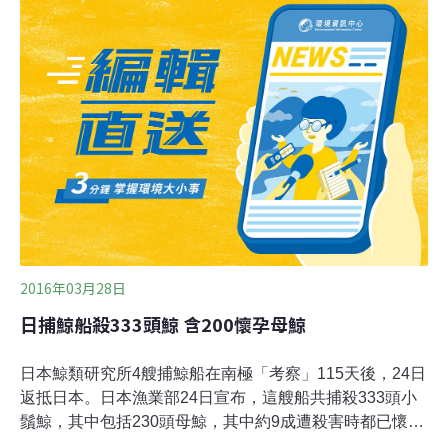
的大碗公咖啡店。近一年來，猴群習性產生很大變化，牠
們習慣人類餵食後，懶得到山上覓食，就連太陽下山也不
回山上棲息，整群來到咖啡店旁的樹林活動。李說，獼猴
整天守在咖啡店門口等遊客餵食，肚子吃不飽就搶，見遊
客手上有食物，還齜牙咧嘴露出凶狠狀，把遊客嚇得驚
叫，再迅雷不及掩耳衝向前行搶。有隻身形壯碩的猴子，
每天都會爬到露天咖啡店欄杆上，觀察食物擺放位置，見
餐桌上擺滿食物，就跳上去搜刮蛋糕、餅乾等，不少顧客
嚇得從椅子上跳起來，還有小孩嚇得打破杯盤、嚎啕大
哭。
2016年03月28日
日捕鯨船殺333頭鯨 含200懷孕母鯨
日本鯨類研究所4艘捕鯨船在南極「考察」115天後，24日
返抵日本。日本漁業部24日宣布，這艘船共捕殺333頭小
鬚鯨，其中包括230頭母鯨，其中約9成遭殺害時都已懷
孕。日本長年以科學研究名義捕殺鯨魚，聯合國國際法庭