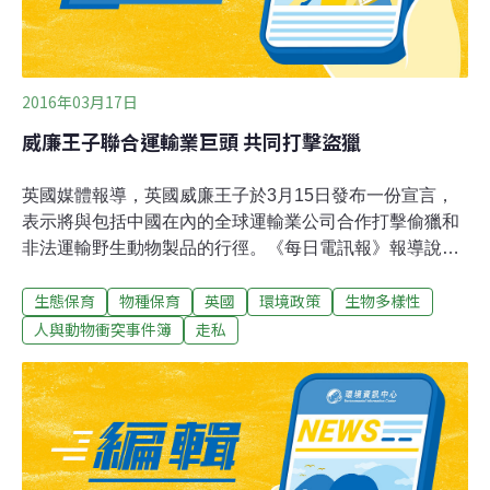
什麼要容忍這麼殘酷的東西，留在這片美麗的土地上呢」
2016年03月17日
威廉王子聯合運輸業巨頭 共同打擊盜獵
英國媒體報導，英國威廉王子於3月15日發布一份宣言，
表示將與包括中國在內的全球運輸業公司合作打擊偷獵和
非法運輸野生動物製品的行徑。《每日電訊報》報導說，
由威廉王子擔任主席的英國野生動物保護聯盟（United for
生態保育
物種保育
英國
環境政策
生物多樣性
Wildlife）召集了包括中國國際航空公司（Air China）、敦
豪速遞公司（DHL）、阿聯酋航空公司（Emirates ）等40
人與動物衝突事件簿
走私
家全球最具影響力的運輸企業簽署了這份宣言，這些企業
承諾將彼此共享信息，將有關偷獵或非法運輸野生動物的
情報告之海關和其它執法機構，並且拒絕運輸可疑貨物。
威廉王子稱這是一份在保護野生動物免於滅絕的鬥爭中能
夠“改變局面”（game-changing）的宣言，並表示當前形
勢已十分嚴峻，但人們可以製止危機繼續加深。英國野生