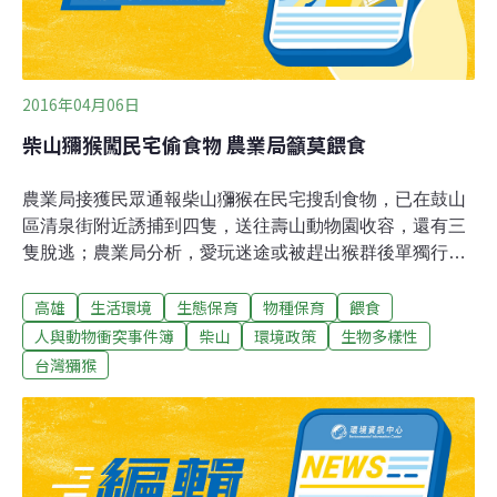
2016年04月06日
柴山獼猴闖民宅偷食物 農業局籲莫餵食
農業局接獲民眾通報柴山獼猴在民宅搜刮食物，已在鼓山
區清泉街附近誘捕到四隻，送往壽山動物園收容，還有三
隻脫逃；農業局分析，愛玩迷途或被趕出猴群後單獨行動
的成猴，因春天果樹才開花還未結果，食物短缺，又長期
高雄
生活環境
生態保育
物種保育
餵食
被登山者餵食，養成搶奪習慣，正全力圍捕作亂的其他三
隻。農業局植物防疫及生態保育科長葉坤松說，自1989年
人與動物衝突事件簿
柴山
環境政策
生物多樣性
開放柴山至今，部分民眾不當餵食獼猴，造成獼猴不怕人
台灣獼猴
類，且養成向人類索取食物的習慣，甚至有索取不成便搶
奪，有的則下山覓食，活動範圍已擴展到附近社區。葉坤
松說，農業局希望以勸導代替罰款，自2011年至今已向餵
食者勸導近300人次，依違反「野生動物保育自治條例」
開罰者才五人，每張開罰5000元。葉坤松呼籲遊客不餵