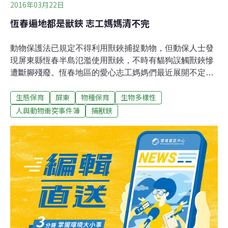
2016年03月22日
恆春遍地都是獸鋏 志工媽媽清不完
動物保護法已規定不得利用獸鋏捕捉動物，但動保人士發
現屏東縣恆春半島氾濫使用獸鋏，不時有貓狗誤觸獸鋏慘
遭斷腳殘廢。恆春地區的愛心志工媽媽們最近展開不定期
「除雷」行動，大嘆：「好像怎麼清都清不完！」恆春志
生態保育
屏東
物種保育
生物多樣性
工媽媽「小敏」說，捕獸鋏讓被夾到的動物往往皮開肉
綻，急於掙脫的動物經常造成骨折、肌肉或韌帶斷裂情
人與動物衝突事件簿
捕獸鋏
形，傷口周圍肌肉組織，常因壞疽而在短時間內壞死，更
有動物為了逃脫，咬斷自己的肢體「落跑」。她說，捕獸
鋏對動物造成的痛楚，應該避免，有人為防止農作物被破
壞，在農地周圍擺設捕獸鋏，結果導致狗兒被捕獸鋏夾斷
腿。她說，台灣現在幾乎沒有要靠狩獵來獲取基本營養的
需求，原住民的傳統文化也不包括金屬獸鋏，為何恆春半
島人跡罕至的山林裡，藏著數不清的獸鋏。最近志工媽媽
展開「除雷」行動，有次1個人不到5分鐘就找到12個，已
交給轄區派出所並通報墾管處，但就是清不完，「我們為