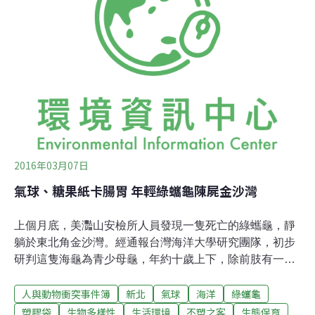
1450新台幣），總計一頭可領16000日圓（約4600新台
幣），只要有驅逐許可證照的獵人，捕殺後將野豬尾巴作
為證據帶到指定場所回報，之後就可領到這筆獎金。不過
也有獵人表示，目前南房總市的總野豬數量，是捕殺數的
3倍到10倍，連以往野豬數量相當少的舊千倉町與舊白浜
町，也發生野豬數量大幅增加的情況。另外，超過8成被
捕殺的野豬都是採用掩埋處理，隨著捕殺數量變多，掩埋
地的場所
2016年03月07日
氣球、糖果紙卡腸胃 年輕綠蠵龜陳屍金沙灣
上個月底，美灩山安檢所人員發現一隻死亡的綠蠵龜，靜
躺於東北角金沙灣。經通報台灣海洋大學研究團隊，初步
研判這隻海龜為青少母龜，年約十歲上下，除前肢有一些
缺口外，外部無明顯外傷，解剖後發現消化道塞滿人造垃
人與動物衝突事件簿
新北
氣球
海洋
綠蠵龜
圾，數量「非常誇張」。其中不乏塑料製品，象徵歡樂的
氣球、糖果紙也入列；研究人員研判，疑因難以消化的塑
塑膠袋
生物多樣性
生活環境
不塑之客
生態保育