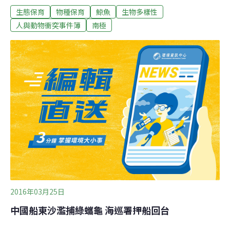
生態保育
物種保育
鯨魚
生物多樣性
2014年曾裁定，日本在南極捕殺鯨魚的行動並不符合其宣
稱的科研目的，要求停止。之後日本鯨類研究所在南極的
人與動物衝突事件簿
南極
研究曾暫停捕殺鯨魚，但2015年12月仍恢復。日本鯨類研
究所宣稱，要殺害鯨魚才能取得其成年與否的數據。其計
劃目標是研究如何維持及增加小鬚鯨數量，以及環境改變
如何影響小鬚鯨的食物供給。這項研究預計將持續12年，
將捕殺4000頭小鬚鯨。日本漁業部在24日的聲明中宣稱，
捕殺鯨魚過程中並未遭遇反對捕鯨人士的抗議。綠色和平
組織在推特指責日本違抗聯合國，執意捕殺鯨魚。
2016年03月25日
中國船東沙濫捕綠蠵龜 海巡署押船回台