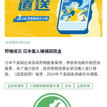
動物保護聯盟聯合了皇家基金會和7個保護組織，由大衛•
貝克漢姆、姚明、安迪•穆雷等多位體育界人士擔任其項目
推廣大使。
2016年03月15日
野豬成災 日本獵人賺捕殺獎金
日本千葉縣近來因為野豬數量暴增，導致當地農作物受損
嚴重，為了減少損失，政府將懸賞重金號召獵人進行捕
殺。《讀賣新聞》報導，2014年千葉縣南房總市共捕獲
3000多頭野豬，2015年成長到4000多頭，但野豬數量仍
生物多樣性
人與動物衝突事件簿
日本
生態保育
然沒有減少，於是該市計畫今年提高獎金，將捕殺數量提
高到5000隻。該市農林水産課表示，今年捕殺一頭成年野
豬的提報獎金，中央政府8000日圓（約2300新台幣）、縣
政府3000日圓（約870新台幣）、市政府5000日圓（約