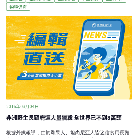
料佔據食道、胃部，無法進食致死。海洋大學教授程一駿
物種保育
表示，海漂影響海洋生態議題已延燒半世紀，但因遠離人
類生活，切身感不高而未有警覺；國人關注海龜處境之
餘，應思考處理廢棄物的習慣與態度。塑膠袋、氣球像水
母 海龜易誤食塑膠袋會被海龜或海豚視為牠們最喜愛的食
物水母或魷魚而吞食，造成牠們窒息或阻塞消化系統。這
些塑料依成分不同，大約需要20～450年才會被分解；過
程中，塑膠垃圾不斷地破碎成塑膠微粒，釋放出有毒物質
污染海域、土壤，並透過食物鏈回到人類的身上。根據荒
野保護協會連續幾年「國際淨灘行動報告」，塑料
2016年03月04日
非洲野生長頸鹿遭大量獵殺 全世界已不到8萬頭
根據外媒報導，由於剛果人、坦尚尼亞人皆迷信食用長頸