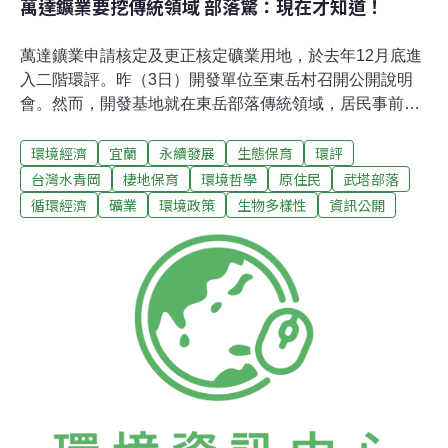
萬達鑛業要挖傳統領域 部落驚：現在才知道！
萬達鑛業申請核定及更正核定礦業用地，於去年12月底進
入二階環評。昨（3日）開發單位至東岳村召開公開說明
會。然而，開發基地就在東岳部落傳統領域，居民事前卻
毫不知情，且一階環評結論還標示開發基地位於武塔部
環境經濟
宜蘭
永續發展
生態保育
環評
落。東岳部落即質疑：「開發基地距離武塔有15公里，怎
麼會是武塔的傳統領域？」對此，開發單位解釋，是原民
台灣水青岡
棲地保育
環境哲學
原住民
武塔部落
會提供的資料有誤。萬達鑛業要在南澳大白山西側的國有
循環經濟
礦業
環境政策
生物多樣性
資訊公開
林班地展延用地許可，由於此案牽涉到台灣七種法定自然
紀念物之一——台灣水青岡棲地。卻未提出令人滿意的生
態保育對策；另外對於集水區水質水量、地質、土壤、土
石流，以及原住民族的知情同意、利益分享等問題，都須
進行實質審查。保育生態系 不只水青岡會議上針對一階環
評審查提出的八項結論解決對策進行說明，在鄰近台灣水
青岡分布區域影響及對策上，除了否認採礦衝擊台灣水青
岡，並提出幾項對策，包括將採礦區調整到台灣水青岡分
布範圍水平距離100公尺的緩衝區界外，開發區