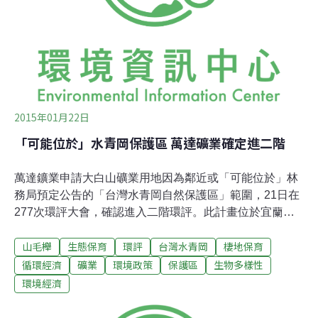
島經過長途跋涉，大約在50萬年前併入了台灣島，也就是
今天我們的海岸山脈；屆此台灣島的成員大致到齊。在第
四紀的更新世（註：距今250萬年前至1萬年前）約發生四
至五次的冰河期，每次都有幾十萬年的長度。冰河期
2015年01月22日
「可能位於」水青岡保護區 萬達礦業確定進二階
萬達鑛業申請大白山礦業用地因為鄰近或「可能位於」林
務局預定公告的「台灣水青岡自然保護區」範圍，21日在
277次環評大會，確認進入二階環評。此計畫位於宜蘭縣
南澳鄉大白山地區，該地總面積12.0502公頃、屬林班
山毛櫸
生態保育
環評
台灣水青岡
棲地保育
地，是既有礦場的延續。但由於其在全國區域計畫列為第
1級環境敏感地區「森林區」、又鄰近或可能將位於行政
循環經濟
礦業
環境政策
保護區
生物多樣性
院農委會林務局預定公告「台灣水青岡自然保護區」範圍
環境經濟
中，而有衝擊保育類或珍貴稀有動植物的疑慮，宜蘭縣府
也表達了反對的意見。宜蘭縣府指出，該基地坡度相當