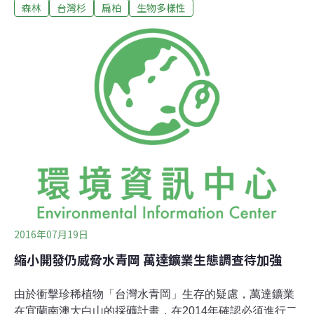
來，我們陸續拜訪了這些樹。台灣水青岡，又名山毛櫸，
森林
台灣杉
扁柏
生物多樣性
在冰河時期來到台灣，冰河退去之後，殘存在北台灣少數
山頭。是受到文資法保護的珍稀有植物。山毛櫸的祖先可
能早在40萬年前，就已出現在台灣，是歷經冰河期殘存孑
遺的植物，在植物演化上屬於最古老的一群，山毛櫸生活
在終年雲霧繚繞的山區，會隨著四季變化換裝，秋天來看
它，翠綠的葉子轉為黃褐色，然後接著葉子掉落，剩下枝
幹，宛如一幅水墨畫，這是為了渡冬的準備，春天開花萌
芽，夏天滿樹翠綠生意盎然，氣候變遷是它們最大的威
脅，古老的族群，再度面臨存續的關鍵時刻。1904年日本
學者首次在海拔2000公尺的南投山區，採集到台
2016年07月19日
縮小開發仍威脅水青岡 萬達鑛業生態調查待加強
由於衝擊珍稀植物「台灣水青岡」生存的疑慮，萬達鑛業
在宜蘭南澳大白山的採礦計畫，在2014年確認必須進行二