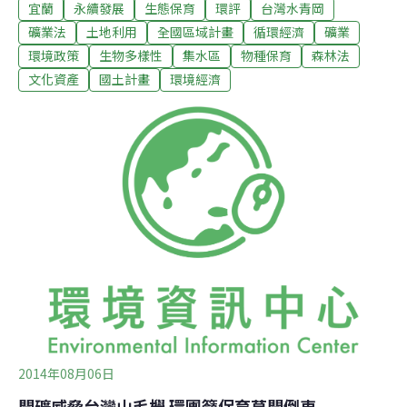
宜蘭
永續發展
生態保育
環評
台灣水青岡
列7項理由明確表達反對意見，再加上所提供資訊不足以
判斷是否衝擊到保育類或珍貴稀有動植物，專案小組建議
礦業法
土地利用
全國區域計畫
循環經濟
礦業
進行第二階段環境影響評估。全案將進入環保署大會最後
環境政策
生物多樣性
集水區
物種保育
森林法
確認。8公頃礦場分10區開採 年產36萬噸繼8月6日環評專
文化資產
國土計畫
環境經濟
案小組第2次審查，環委依「開發行為環境影響評估作業
準則」第5條，要求開發單位3個月內取得主管機關同意後
再審。萬達鑛業今取得農委會林務局、經濟部礦務局函覆
同意文，再戰專案小組審查。本案位於宜蘭縣南澳鄉大白
山以西，屬於南澳事業區第20林班地，為既有礦場之延
續。計畫申請總面積：12公頃，礦場面積8.63公頃，採露
天階段開採法，因林務局一次租用礦場面積不得超過2公
頃，因此劃分為10區進行開採，每
2014年08月06日
開礦威脅台灣山毛櫸 環團籲保育莫開倒車