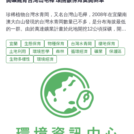
珍稀植物台灣水青岡，又名台灣山毛櫸，2008年在宜蘭南
澳大白山發現的台灣水青岡數量已不多，是分布海拔最低
的一群。由於萬達鑛業計畫於此地開挖12公頃採礦，開挖
地點，直逼山毛櫸棲地；此案目前進入環評審議階段。保
宜蘭
生態保育
物種保育
台灣水青岡
棲地保育
育團體也發現，開礦地點影響山毛櫸族群地下水源，恐加
劇山毛櫸生存危機。在國際力倡保育山毛櫸之際，台灣卻
土地利用
環境哲學
森林
循環經濟
礦業
保護區
猛開保育倒車。國家沒錢保護山毛櫸？台灣珍稀植物水青
生物多樣性
環境經濟
岡，屬冰河孑遺物種，因氣候暖化，多數已逼上稜線，幾
乎無退路。IUCN列為易受害等級，必須積極保育。多國也
都設立保護區保育水青岡，台灣則已依據《文化資產保存
法》，將台灣水青岡（Fagus hayatae）以珍稀植物列為
「自然紀念物」，另依據「文化資產保存法」劃設插天山
自然保留區。只是保育研究總趕不上土地開發，宜蘭南澳
大白山開礦歷史約20多年，潤泰水泥公司蘭崁石礦、台塑
公司宜興石礦、宜大石礦及偉揚石礦等財團，就盤據其
中。研究人員直到2008年才