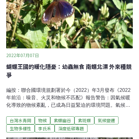
採掘場開發案環境現況差異分析及對策檢討報告」，由於
開發基地是涵養水源的國有保安林地以及《文資法》公告
的珍稀植物水青岡棲地，環委在第一次初審時要求業者評
估縮小規模，並說明生態補償措施。昨日第二次初審，業
者提出縮減計畫西側礦區約
2022年07月07日
蝴蝶王國的暖化隱憂：幼蟲無食 南蝶北漂 外來種競
爭
編按：聯合國環境規劃署於今（2022）年3月發布《2022
年前沿：噪音、火災和物候不匹配》報告警告：因氣候暖
化導致的物候紊亂，已成為日益緊迫的環境問題。氣候變
遷不僅衝擊生物的關鍵生命週期，過快的暖化速度，更讓
台灣水青岡
物候
紫蝶幽谷
紫斑蝶
氣候變遷
許多動植物來不及演化適應，影響其生存的同時，更對人
類糧食生產帶來影響。本「物候系列專欄」特邀各領域專
生物多樣性
李氏禾
深度低碳專題
家學者，介紹與說明台灣當前面臨的物候變化。近年來，