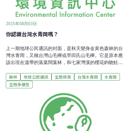
2015年08月03日
你認識台灣水青岡嗎？
上一期地球公民通訊的封面，是秋天變身金黃色森林的台
灣水青岡，又稱台灣山毛櫸或早田氏山毛櫸。它是原本應
該出現在溫帶的落葉闊葉林，和七家灣溪的櫻花鉤吻鮭一
樣，它在冰河時期來到台灣，隨著最後一次冰河期的結束
森林
地球公民通訊
生態保育
台灣水青岡
水青岡
氣溫逐漸暖化，台灣水青岡適合生存的地方越來越少，現
在只剩下東北部的幾個山頭還可以看見它美麗的身影。台
生物多樣性
灣水青岡的冰河歷險台灣水青岡是什麼時後來到台灣的
呢？我們先簡單回顧一下台灣島的地質歷史吧！大約在
650萬年前，在菲律賓海板塊與歐亞大陸板塊的推擠下形
成最大規模的造山運動，中央山脈露出海面，台灣島正式
現身；接著菲律賓海板塊向歐亞大陸板塊下方隱沒，台灣
島東北方產生一連串的火山噴發；而台灣島東南方的火山