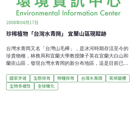
2008年04月17日
珍稀植物「台灣水青岡」 宜蘭山區現蹤跡
台灣水青岡又名「台灣山毛櫸」，是冰河時期存活至今的
珍貴物種，林務局和宜蘭大學教授陳子英在宜蘭大白山和
蘭崁山區，發現台灣水青岡的新分布地區，這是目前已發
現最東、最低海拔的分布地點。但在全球暖化的影響下，
國家步道
生態保育
物種保育
台灣水青岡
氣候變遷
台灣水青岡面臨能否續存的危機。台灣水青岡，屬於殼斗
科水青岡屬的落葉喬木，春天開花長葉，夏季時形成濃綠
生物多樣性
全球暖化
色的樹冠，秋天葉子鮮黃，冬季繼而落葉蕭瑟，四時各有
不同的景觀。根據研究報告指出，台灣水青岡為水青岡屬
植物演化上最古老的一群，也是「文化資產保存法」公告
指定的珍貴稀有植物之一。根據林務局的調查，目前台灣
水青岡在台灣有兩大塊分布區域，一處是在台北縣、桃園
縣交界的拉拉山、插天山一帶，農委會已於1992年依「文
化資產保存法」，公告成立「插天山自然保留區」。另一