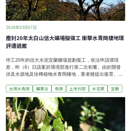
2024年03月07日
塵封20年太白山信大礦場擬復工 衝擊水青岡棲地環
評遭退案
停工20年的信大水泥宜蘭礦場規劃復工，依法申請環現
差，昨（6）日該案於環境部進行第二次初審。由於開發
涉及水源地及珍稀植物水青岡棲地，業者雖提出復育、減
少採礦規模等措施，環委仍認為不足，林業署也表明不同
台灣水青岡
礦業法
南澳
土地利用
水泥業
宜蘭
意租用土地。專案小組最後決議退回經濟部，並請業者評
估撤案。信大礦場塵封20年 開採涉保安林地、珍稀植物位
於宜蘭南澳太白山的信大水泥第二礦場第三採掘場，面積
31.34公頃，可採礦量共5777萬噸。該案雖於1998年通過
環評，但因鄰近台泥礦場，兩間公司於2003年提出聯合開
採，第二礦場第三採掘場則依環評結論，承諾暫停開發20
年。信大水泥去（2023）年提出「信大水泥第二礦場第三