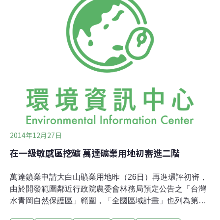
陡，若開採恐在極端氣候下釀災，且採礦無法避免就是會
影響當地生態。當地有台灣水青岡等12種保育類物種。地
球公民基金會研究員潘怡庭表示，台灣水青岡（Fagus
hayatae）又稱台灣山毛櫸，屬於植物演化上最古老的一
群，現在族群數量已少，大多分佈在山陵線處，且這個族
群是現有已知分布海拔最低的族群，具有研究保育價值，
應予保護不受干擾。萬達代表指出，
2014年12月27日
在一級敏感區挖礦 萬達礦業用地初審進二階
萬達鑛業申請大白山礦業用地昨（26日）再進環評初審，
由於開發範圍鄰近行政院農委會林務局預定公告之「台灣
水青岡自然保護區」範圍，「全國區域計畫」也列為第1
級環境敏感地區之「森林區」，直轄縣市宜蘭縣政府更條