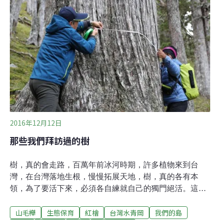
氣候變遷不僅是學術界關注的問題，也是影響人類及萬物
生息的因素。我們都能察覺和過去相比，氣候改變為現今
帶來的不良後果，諸如夏天更炎熱、洪災更嚴重、颱風威
力更強等等。許多動植物也因氣溫變化、雨量增減及極端
氣候，出現族群數量增加或減少，分布擴大或萎縮等現
象。氣候變遷下 蝶類遭遇受全球學界關注 向來受到人類喜
愛，且與鳥類及維管束植物同為環境指標生物的蝴蝶，近
年在氣候變遷下的遭遇格外引人注目。2019年刊在《生態
與演化前沿研究》的一篇論文便指出，與
2016年12月12日
那些我們拜訪過的樹
樹，真的會走路，百萬年前冰河時期，許多植物來到台
灣，在台灣落地生根，慢慢拓展天地，樹，真的各有本
領，為了要活下來，必須各自練就自己的獨門絕活。這些
年，我們拜訪了很多樹，有長最高的、活最老的、站上山
山毛櫸
生態保育
紅檜
台灣水青岡
我們的島
脈最頂端的...，祂們的生命故事，各個都很精彩，這些年