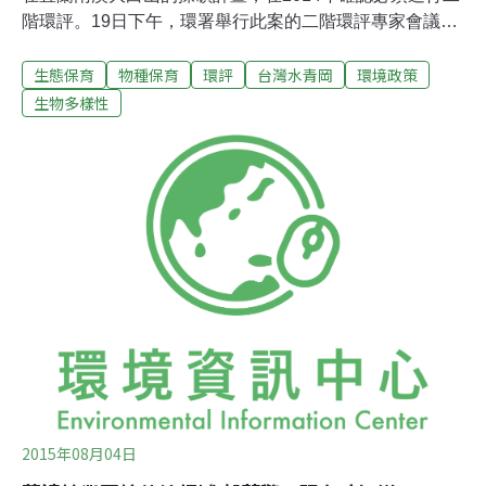
階環評。19日下午，環署舉行此案的二階環評專家會議，
決議需做更多的調查，來釐清此案對台灣水青岡生態的影
生態保育
物種保育
環評
台灣水青岡
環境政策
響。雖然近期礦業陸續遭到檢討，包括亞泥將退出在太魯
閣國家公園、榮豐案的環評甚至遭到環署駁回、環署要發
生物多樣性
動水泥、礦業的政策環評等，但萬達案在二階環評仍持續
推進。在先前兩次的範疇界定會議中，決定此案的二階環
評將要對地質、地下水、水文平衡、空氣品質、陸域動
物、陸域植物等六項進行評估。雖然業者一再縮小面積，
卻仍遭質疑衝擊水青岡。來源：翻攝簡報資料。此次為了
水青岡的生態影響所舉行的專家會議，則是在業者、民
間、宜蘭縣政府、專案小組召集人張學文等的推薦下，找
來包括台大森林系名譽教授胡弘道、宜蘭大學森林系系主
任陳子英、師大生科系教授徐堉峰與中山大學生科系副教
授劉和義等，森林與生物領域的學者來討論。與會專家
2015年08月04日